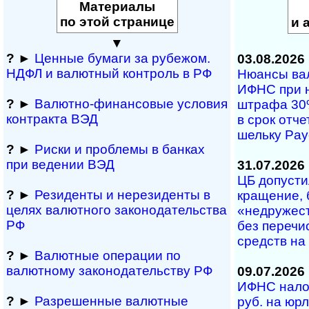
Материалы
по этой странице
и 
▼
?
►
Ценные бумаги за рубежом.
03.08.2026
НДФЛ и ва­лют­ный кон­т­роль в РФ
Нюансы валю
ИФНС при на­
?
►
Валютно-финансовые условия
штра­фа 30% 
контракта ВЭД
в срок от­че­
ше­ль­ку Pa
?
►
Риски и проблемы в банках
при ведении ВЭД
31.07.2026
ЦБ допустил
?
►
Резиденты и не­ре­зи­ден­ты в
кра­ще­ние, 
целях валютного за­ко­но­да­тель­ст­ва
«не­дру­же­с
РФ
без пе­ре­чи
средств на 
?
►
Валютные операции по
валютному за­ко­но­да­тель­ст­ву РФ
09.07.2026
ИФНС нало
?
►
Разрешенные валютные
руб. на юр­л