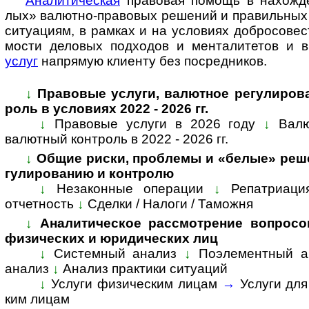
Ана­ли­ти­че­с­кая
пра­во­вая по­мощь в на­хо­ж­де
лых» ва­лют­но-­пра­во­вых ре­ше­ний и пра­ви­ль­ных 
си­ту­а­ци­ям, в рам­ках и на усло­ви­ях доб­ро­со­вес
мо­сти дело­вых под­хо­дов и мен­та­ли­те­тов и
услуг
на­пря­мую кли­енту без по­сред­ников.
↓
Пра­во­вые услуги, валютное ре­гу­ли­ро­
роль в усло­виях 2022 - 2026 гг.
↓
Правовые услуги в 2026 году
↓
Валю
валютный конт­роль в 2022 - 2026 гг.
↓
Общие риски, проблемы и «белые» реше
гу­ли­ро­ва­нию и конт­ролю
↓
Незаконные операции
↓
Репатриаци
отчетность
↓
Сделки / Налоги / Таможня
↓
Аналитическое рассмотрение вопросов, 
физи­чес­ких и юри­ди­чес­ких лиц
↓
Системный анализ
↓
Поэле­мент­ный а
ана­лиз
↓
Ана­лиз прак­тики ситуаций
↓
Услуги физическим лицам
→
Услуги дл
ким лицам