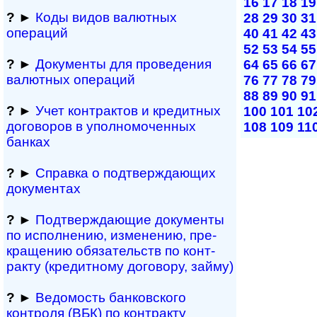
16
17
18
19
?
►
Коды видов валютных
28
29
30
31
операций
40
41
42
43
52
53
54
55
?
►
Документы для проведения
64
65
66
67
валютных операций
76
77
78
79
88
89
90
91
?
►
Учет контрактов и кре­дит­ных
100
101
10
договоров в упол­номоченных
108
109
11
банках
?
►
Справка о под­твер­ж­да­ю­щих
документах
?
►
Подтверждающие документы
по ис­пол­не­нию, из­ме­не­нию, пре­
кра­ще­нию обя­за­тельств по кон­т­
рак­ту (кре­дит­но­му до­го­во­ру, займу)
?
►
Ведомость бан­ков­ско­го
контроля (ВБК) по контракту