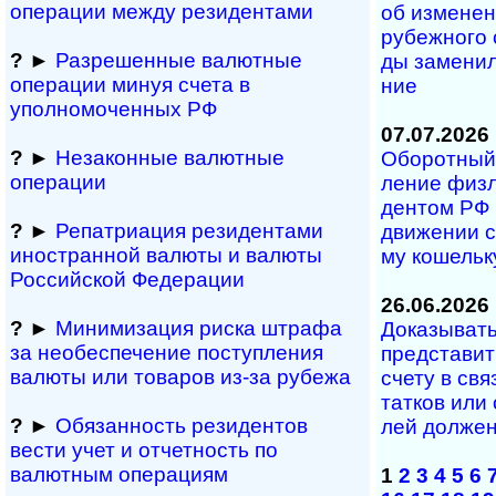
операции между резидентами
об из­ме­не­н
ру­беж­но­го
?
►
Разрешенные валютные
ды за­ме­ни­
операции минуя счета в
ние
уполномоченных РФ
07.07.2026
?
►
Незаконные валютные
Оборотный 
операции
ле­ние физ­л
ден­том РФ п
?
►
Репатриация ре­зи­ден­та­ми
дви­же­нии с
иностранной ва­лю­ты и валюты
му ко­ше­ль­
Рос­сий­ской Федерации
26.06.2026
?
►
Минимизация риска штрафа
Доказывать 
за не­обес­пе­че­ние поступления
пред­ста­вит
валюты или товаров из-за рубежа
сче­ту в свя
тат­ков или
?
►
Обязанность резиден­тов
лей дол­жен
вести учет и отчетность по
валютным операциям
1
2
3
4
5
6