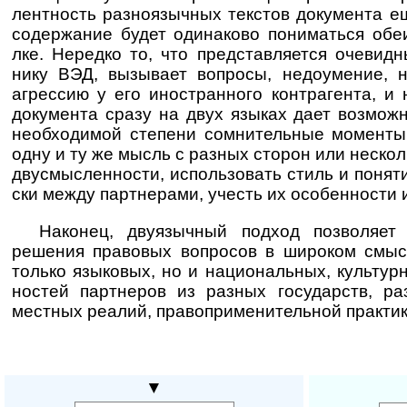
лент­ность разно­языч­ных тек­стов доку­ме­нта е
содер­жа­ние будет оди­на­ково пони­ма­ться обе
лке. Нере­дко то, что пред­став­ляе­тся оче­вид­
нику ВЭД, вызы­вает воп­росы, недоу­мение, 
агрес­сию у его ино­ст­ран­ного конт­ра­гента, и 
доку­мента сразу на двух язы­ках дает воз­мож­
необ­ходи­мой сте­пени сомни­тель­ные моме­нты
одну и ту же мысль с раз­ных сто­рон или неско­л
дву­смыс­лен­но­сти, исполь­зо­вать стиль и поня­т
ски между парт­не­рами, учесть их осо­бен­но­сти и
Наконец, двуязычный подход позволяет н
реше­ния право­вых воп­ро­сов в широ­ком смы­
только язы­ко­вых, но и наци­о­на­ль­ных, куль­тур­
нос­тей парт­не­ров из раз­ных госу­дарств, раз
мест­ных реа­лий, право­при­ме­ни­те­ль­ной практик
▼