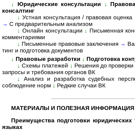
↓
Юридические консультации
↓
Правова
консалтинг
↓
Устная консультация / правовая оценка
→
С пред­ва­ри­тель­ным анализом
↓
Онлайн консультации
↓
Письменная кон
комментариями
↓
Пись­мен­ные право­вые заклю­чения
→
Ва
тинг и подго­товка доку­ментов
↓
Правовые разработки
↓
Подготовка конт
↓
Схемы платежей
↓
Решения до проверки
запросы и требования органов ВК
↓
Анализ и разработка судебных персп
соблюдение норм
↓
Редкие случаи ВК
МАТЕРИАЛЫ И ПОЛЕЗНАЯ ИНФОРМАЦИЯ
Преимущества под­гото­вки юри­ди­чес­ких 
языках