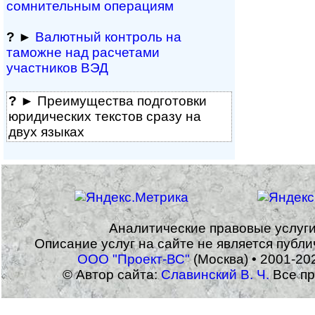
сомнительным операциям
?
►
Валютный контроль на
таможне над рас­че­та­ми
участников ВЭД
?
► Преимущества под­гото­вки
юри­ди­чес­ких тек­с­тов сразу на
двух языках
Аналитические правовые услуг
Описание услуг на сайте не является публ
ООО "Проект-ВС"
(Москва) • 2001-20
© Автор сайта:
Славинский В. Ч.
Все пр