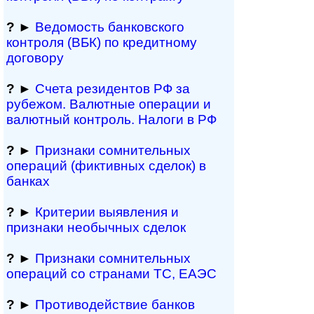
?
►
Ведомость бан­ков­ско­го
контроля (ВБК) по кредитному
договору
?
►
Счета резидентов РФ за
рубежом. Валютные операции и
валютный контроль. Налоги в РФ
?
►
Признаки сомнитель­ных
операций (фиктивных сделок) в
банках
?
►
Критерии выявления и
признаки необычных сделок
?
►
Признаки сомнитель­ных
операций со странами ТС, ЕАЭС
?
►
Противодействие банков