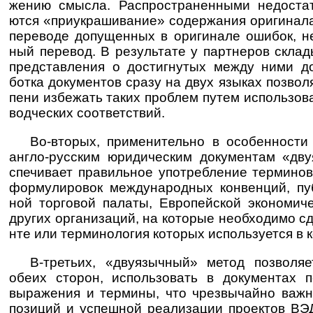
же­нию смы­сла. Рас­про­ст­ра­нен­ными недо­ста
ются «при­укра­ши­ва­ние» содер­жа­ния ори­ги­нала
пере­воде допу­щен­ных в ори­ги­нале оши­бок, н
ный пере­вод. В резуль­тате у парт­не­ров скла­
пред­став­ле­ния о дости­гну­тых между ними до
ботка доку­мен­тов сразу на двух язы­ках позво­ля
пени избе­жать таких проб­лем путем испо­ль­зо­ва
вод­чес­ких соот­вет­ствий.
Во-вторых, применительно в особенности к 
англо-­рус­ским юри­ди­чес­ким доку­мен­там «дв
спе­чи­вает пра­виль­ное упот­реб­ле­ние тер­ми­но
форму­лиро­вок между­на­род­ных кон­вен­ций, п
ной тор­го­вой палаты, Евро­пей­ской эконо­ми­
дру­гих орга­низа­ций, на кото­рые необ­хо­димо сд
нте или тер­мино­ло­гия кото­рых испо­ль­зу­ется в 
В-третьих, «двуязычный» метод позволяет
обеих сто­рон, испо­ль­зо­вать в доку­мен­тах
выра­же­ния и тер­мины, что чрез­выча­йно важн
пози­ций и успеш­ной реа­ли­зации проек­тов ВЭД