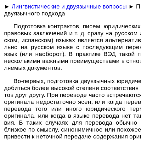
►
Лингвистические и двуязычные вопросы
► П
двуязычного подхода
Подготовка контрактов, писем, юридических 
право­вых заклю­чений и т. д. сразу на рус­ском и
ском, испан­ском) язы­ках явля­ется альтер­нати­
льно на рус­ском языке с после­дую­щим пере­
язык (или наобо­рот). В прак­тике ВЭД такой 
неско­ль­кими важ­ными преиму­щест­вами в отно­
ля­емых доку­ментов.
Во-первых, подготовка двуязычных юридическ
доби­ться более высо­кой сте­пени соот­вет­ст­вия (
тов друг другу. При пере­воде часто встре­чаю­тс
ориги­нала недо­ста­то­чно ясен, или когда пере­в
пере­вода того или иного юри­ди­чес­кого те
ориги­нала, или когда в языке пере­вода нет тако
вия. В таких слу­чаях для пере­вода обы­чно по
близ­кое по смы­слу, сино­нимич­ное или похо­же
при­ве­сти к неточ­ной пере­даче содер­жания ори­