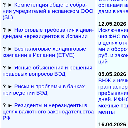
?
►
Компетенция обще­го соб­ра­
ор­га­на­ми в
ния учре­ди­те­лей в испан­с­ком ООО
да­ми в ка­че­
(SL)
12.05.2026
?
►
Налоговые требо­ва­ния к диви­
Исключение 
ден­дам нере­зи­ден­тов в Испании
чня ФНС по 
в це­лях от­ч
?
►
Безналоговые холдинго­вые
ми и обо­ро
ком­па­нии в Испании (ETVE)
руб. и за­ко
ций
?
►
Ясные объяснения и решения
правовых вопросов ВЭД
05.05.2026
ВНЖ и не­чи­
?
►
Риски и проблемы в банках
гран­пас­пор­
при ведении ВЭД
пре­бы­ва­н
дней. ИФНС 
?
►
Резиденты и не­ре­зи­ден­ты в
мож­ные под­
целях валютного за­ко­но­да­тель­ст­ва
менты
РФ
16.04.2026