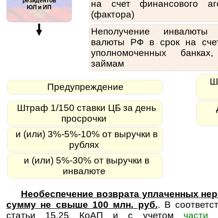
резидентов
на счет финансового аг
ЮЛ и ИП
(фактора)
Неполучение инвалюты
валюты РФ в срок на сче
уполномоченных банках
займам
Шт
Предупреждение
Штраф 1/150 ставки ЦБ за день
просрочки
и (или) 3%-5%-10% от выручки в
рублях
и (или) 5%-30% от выручки в
инвалюте
Необеспечение возврата уплаченных нер
сумму не свыше 100 млн. руб.
. В соответс
статьи 15.25 КоАП и с учетом
части 