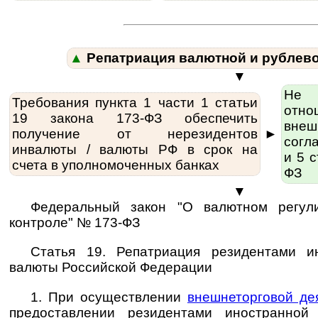
▲
Репатриация валютной и рублев
▼
Не
Требования пункта 1 части 1 статьи
отн
19 закона 173-ФЗ обес­пе­чить
внеш­
получение от нерезидентов
►
согла
инвалюты / ва­лю­ты РФ в срок на
и 5 
счета в уполномоченных банках
ФЗ
▼
Федеральный закон "О валютном регул
контроле" № 173-ФЗ
Статья 19. Репатриация резидентами и
валюты Российской Федерации
1. При осуществлении
внешнеторговой де
предоставлении резидентами иностранно