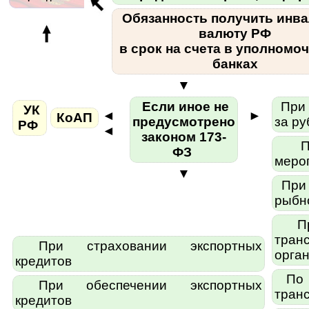
Обязанность получить инва
валюту РФ
в срок на счета в уполномо
банках
▼
Если иное не
При 
УК
◄
►
КоАП
предусмотрено
за р
РФ
◄
законом 173-
Пр
ФЗ
меро
▼
При 
рыбн
При
тран
При страховании экспортных
орга
кредитов
По 
При обеспечении экспортных
тран
кредитов