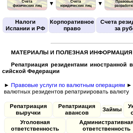
Счета
Счета
Правовы
▼
▼
физических лиц
юридических лиц
разработк
Налоги
Корпоративное
Счета рези
Испании и РФ
право
за ру
МАТЕРИАЛЫ И ПОЛЕЗНАЯ ИНФОРМАЦИЯ
Репатриация ре­зи­ден­та­ми иностранной 
сий­ской Федерации
►
Правовые услуги по валютным операциям
► 
валютных резидентов репатриировать валюту
Репатриация
Репатриация
У
Займы
выручки
авансов
Уголовная
Административна
ответственность
ответственность