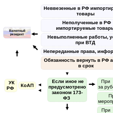
Неввезенные в РФ импорти
товары
Неполученные в РФ
импортируемые това
Валютный
резидент
Невыполненные работы, у
при ВТД
Непереданные права, инфо
Обязанность вернуть в РФ 
в срок
▼
Если иное не
При с
УК
◄
КоАП
предусмотрено
за ру
РФ
◄
законом 173-
При
ФЗ
мероп
При з