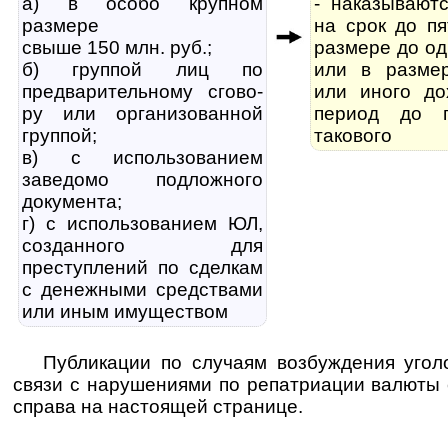
а) в особо крупном
- наказывают
размере
на срок до п
свыше 150 млн. руб.;
размере до од
б) группой лиц по
или в разме
предварительному сго­во­
или иного до
ру или организованной
период до 
группой;
такового
в) с использованием
заведомо под­лож­но­го
документа;
г) с использованием ЮЛ,
созданного для
преступлений по сделкам
с денежными средствами
или иным имуществом
Публикации по случаям возбуждения угол
связи с нарушениями по репатриации валюты 
справа на настоящей странице.