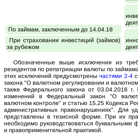
П
инв
дея
По займам, заключенным до 14.04.18
П
При страховании инвестиций (займов)
инн
за рубежом
дея
Обозначенные выше исключения из треб
резидентов по репатриации валюты по займам
этих исключений предусмотрены
частями 2-4
с
закона "О валютном регулировании и валютном
также Федерального закона от 03.04.2018 г
изменений в Федеральный закон "О валют
валютном контроле" и статью 15.25 Кодекса Р
административных правонарушениях". Для у
представлены в тезисной форме. При их пр
необходимо руководствоваться бук­валь­ны­ми фо
и правоприменительной практикой.