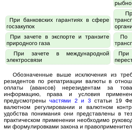
рыбно
При
При банковских гарантиях в сфере
транс
госзакупок
орган
При зачете в экспорте и транзите
По с
природного газа
транс
При зачете в международной
При з
электросвязи
перес
Обозначенные выше исключения из треб
резидентов по репатриации валюты в отнош
оплаты (авансов) нерезидентам за това
информацию, права и условия применен
предусмотрены
частями 2 и 3
статьи 19 Фе
валютном регулировании и валютном конт
удобства понимания они представлены в те
практическом применении необходимо руководс
ми фор­му­ли­ров­ка­ми закона и правопримените