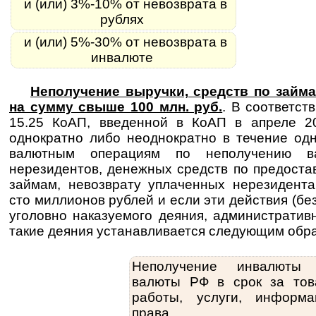
и (или) 3%-10% от невозврата в
рублях
и (или) 5%-30% от невозврата в
инвалюте
Неполучение выручки, средств по займа
на сумму свыше 100 млн. руб.
. В соответст
15.25 КоАП, введенной в КоАП в апреле 20
однократно либо неоднократно в течение од
валютным операциям по неполучению в
нерезидентов, денежных средств по предост
займам, невозврату уплаченных нерезидент
сто миллионов рублей и если эти действия (бе
уголовно наказуемого деяния, административ
такие деяния устанавливается следующим обр
Неполучение инвалюты
валюты РФ в срок за тов
работы, услуги, информа
права