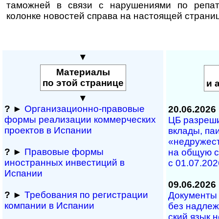
таможней в связи с нарушениями по репа
колонке новостей справа на настоящей страни
▼
Материалы
по этой странице
и 
▼
?
►
Организационно-правовые
20.06.2026
формы реализации коммерческих
ЦБ разрешил
проектов в Испании
вкла­ды, паи 
«не­дру­жест
?
►
Правовые формы
на об­щую с
иностранных инвестиций в
с 01.07.202
Испании
09.06.2026
?
►
Требования по регистрации
Документы н
компании в Испании
без над­ле­ж
ский язык н