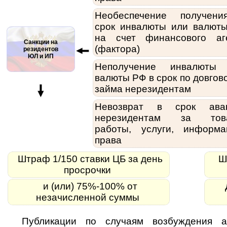
Необеспечение получен
срок инвалюты или валют
на счет финансового аг
Санкции на
(фактора)
резидентов
ЮЛ и ИП
Неполучение инвалюты
валюты РФ в срок по довгов
займа нерезидентам
Невозврат в срок ава
нерезидентам за това
работы, услуги, информа
права
Штраф 1/150 ставки ЦБ за день
Шт
просрочки
и (или) 75%-100% от
незачисленной суммы
Публикации по случаям возбуждения а