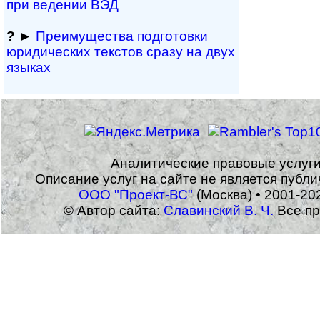
при ведении ВЭД
?
►
Преимущества под­гото­вки
юри­ди­чес­ких тек­с­тов сразу на двух
языках
Аналитические правовые услуг
Описание услуг на сайте не является публ
ООО "Проект-ВС"
(Москва) • 2001-20
© Автор сайта:
Славинский В. Ч.
Все пр