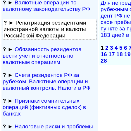
?
►
Валютные операции по
Для непред­с
валютному за­ко­но­да­тель­ст­ву РФ
ру­беж­ным с
дент РФ не 
свое пре­бы­
?
► Репатриация ре­зи­ден­та­ми
пун­кте за п
иностранной ва­лю­ты и валюты
183 дней в 
Рос­сий­ской Федерации
1
2
3
4
5
6
?
►
Обязанность резиден­тов
16
17
18
19
вести учет и отчетность по
28
валютным операциям
?
►
Счета резидентов РФ за
рубежом. Валютные операции и
валютный контроль. Налоги в РФ
?
►
Признаки сомнитель­ных
операций (фиктивных сделок) в
банках
?
►
Налоговые риски и проблемы