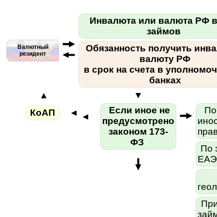
Инвалюта или валюта РФ в
займов
Обязанность получить инва
Валютный
резидент
валюту РФ
в срок на счета в уполномо
банках
▲
▼
Если иное не
По 
КоАП
◄
◄
предусмотрено
ино
законом 173-
пра
ФЗ
По 
ЕАЭС
П
гео
При
зай