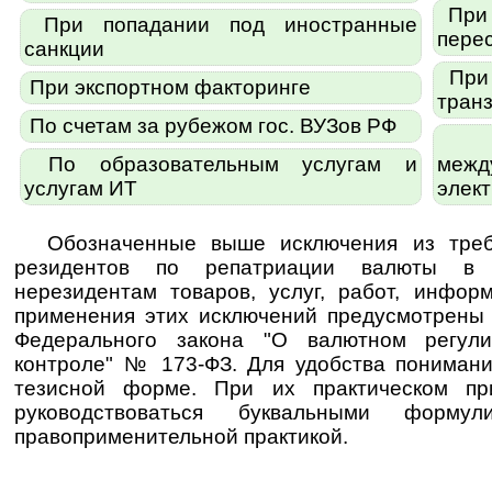
При 
При попадании под иностранные
пере
санкции
При 
При экспортном факторинге
транз
По счетам за рубежом гос. ВУЗов РФ
Пр
По образовательным услугам и
межд
услугам ИТ
элек
Обозначенные выше исключения из треб
резидентов по репатриации валюты в 
нерезидентам товаров, услуг, работ, инфор
применения этих исключений предусмотрен
Федерального закона "О валютном регул
контроле" № 173-ФЗ. Для удобства пониман
тезисной форме. При их практическом пр
руководствоваться бук­валь­ны­ми фор­му­
правоприменительной практикой.