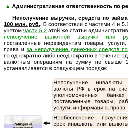
▲
Административная ответственность по р
Неполучение выручки, средств по займ
100 млн. руб.
. В соответствии с частями 4 и 5.
учетом
части 5.2
этой же статьи администрати
неполучение валютной выручки или ру
поставленные нерезидентам товары, услуги
права и
за неполучение денежных средств п
по однократно либо неоднократно в течение о
валютным операциям на сумму не свыше 1
устанавливается в следующем порядке:
Неполучение инвалюты
валюты РФ в срок на сче
уполномоченных банка
поставленные товары, раб
услуги, информацию, права
Необеспечение получен
срок инвалюты или валют
Санкции на