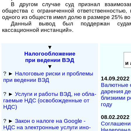
В другом случае суд признал взаимоз
общества с ограниченной ответственностью, 
одного из обществ имел долю в размере 25% во
Данный вывод был поддержан суда
кассационной инстанций».
▼
Налогообложение
при ведении ВЭД
и 
▼
? ►
Налоговые риски и про­б­лемы
14.09.2022
при веде­нии ВЭД
Валютные о
да­ре­ния д
? ►
Услуги и работы ВЭД, не обла­
близ­ки­ми р
га­е­мые НДС (осво­бож­ден­ные от
году
НДС)
08.02.2022
? ►
Закон о налоге на Google -
Соглашени
НДС на эле­к­т­рон­ные услуги ино­
Нидерланда