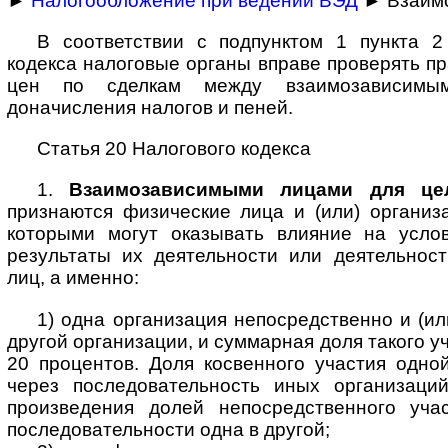
►
Налогообложение при ведении ВЭД
► Взаимо
В соответствии с подпунктом 1 пункта 2
кодекса налоговые органы вправе проверять п
цен по сделкам между взаимозависим
доначисления налогов и пеней.
Статья 20 Налогового кодекса
1.
Взаимозависимыми лицами для цел
признаются физические лица и (или) организ
которыми могут оказывать влияние на усло
результаты их деятельности или деятельнос
лиц, а именно:
1) одна организация непосредственно и (ил
другой организации, и суммарная доля такого у
20 процентов. Доля косвенного участия одно
через последовательность иных организаци
произведения долей непосредственного уча
последовательности одна в другой;