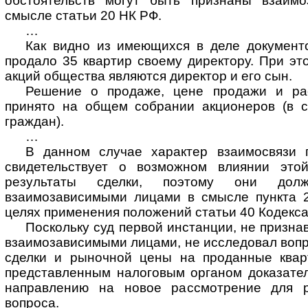
обстоятельств могут быть признаны взаим
смысле статьи 20 НК РФ.
…
Как видно из имеющихся в деле документо
продало 35 квартир своему директору. При э
акций общества являются директор и его сын.
Решение о продаже, цене продажи и ра
принято на общем собрании акционеров (в с
граждан).
…
В данном случае характер взаимосвязи 
свидетельствует о возможном влиянии это
результаты сделки, поэтому они дол
взаимозависимыми лицами в смысле пункта 
целях применения положений статьи 40 Кодекса 
Поскольку суд первой инстанции, не призна
взаимозависимыми лицами, не исследовал воп
сделки и рыночной цены на проданные квар
представленным налоговым органом доказател
направлению на новое рассмотрение для р
вопроса.