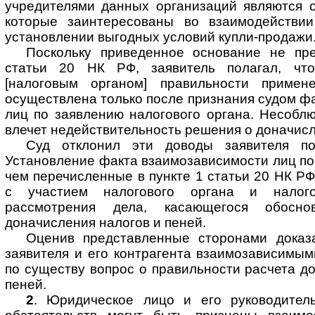
учредителями данных организаций являются о
которые заинтересованы во взаимодействии
установлении выгодных условий купли-продажи
Поскольку приведенное основание не пр
статьи 20 НК РФ, заявитель полагал, что
[налоговым органом] правильности приме
осуществлена только после признания судом ф
лиц по заявлению налогового органа. Несобл
влечет недействительность решения о доначисл
Суд отклонил эти доводы заявителя п
Установление факта взаимозависимости лиц по
чем перечисленные в пункте 1 статьи 20 НК РФ
с участием налогового органа и налог
рассмотрения дела, касающегося обосн
доначисления налогов и пеней.
Оценив представленные сторонами доказа
заявителя и его контрагента взаимозависимы
по существу вопрос о правильности расчета д
пеней.
2
. Юридическое лицо и его руководител