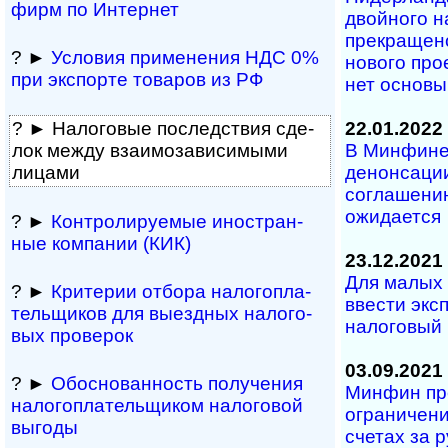
фирм по Интернет
двойного на­
прекращено 
? ►
Условия приме­не­ния НДС 0%
но­во­го про­
при экс­по­рте това­ров из РФ
нет основы 
? ► Налоговые послед­ст­вия сде­
22.01.2022
лок между вза­и­мо­за­ви­си­мыми
В Минфине 
лицами
денонсации
соглашени
ожидается
? ►
Контролируемые ино­ст­ран­
ные ком­па­нии (КИК)
23.12.2021
Для малых 
? ►
Критерии отбора нало­го­пла­
ввести экс­
те­ль­щи­ков для выезд­ных нало­го­
налоговый
вых про­верок
03.09.2021
? ►
Обоснованность полу­че­ния
Минфин пр
на­ло­го­пла­тель­щи­ком нало­го­вой
ограничени
выгоды
счетах за 