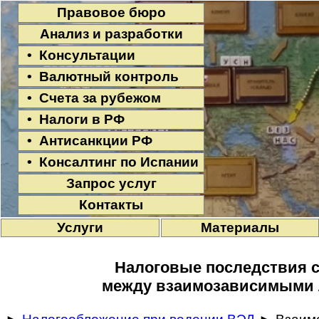
Правовое бюро
Анализ и разработки
• Консультации
• Валютный контроль
• Счета за рубежом
• Налоги в РФ
• Антисанкции РФ
• Консалтинг по Испании
Запрос услуг
Контакты
Услуги
Материалы
Налоговые последствия 
между взаимозависимыми