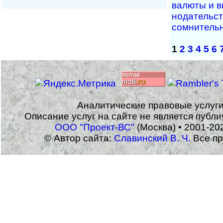
валюты и вв
но­да­тель­с
сомнитель
1
2
3
4
5
6
Аналитические правовые услуг
Описание услуг на сайте не является публ
ООО "Проект-ВС"
(Москва) • 2001-20
© Автор сайта:
Славинский В. Ч.
Все пр