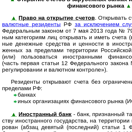
финан­со­во­го рынка
▲
▲
Право на открытие счетов
. Открывать 
валют­ные рези­денты
РФ
за исклю­че­нием слу
Феде­раль­ным зако­ном от 7 мая 2013 года № 79
ным кате­го­риям лиц откры­вать и иметь счета (
ные денеж­ные сред­ства и цен­ности в ино­ст­ран
жен­ных за пре­де­лами тер­ри­то­рии Рос­сий­ско
(или) поль­зо­ва­ться ино­ст­ран­ными финан­со
(часть пер­вая ста­тьи 12 Феде­раль­ного закон
регу­ли­ро­ва­нии и валют­ном конт­роле»).
Резиденты открывают счета без огра­ни­че­ни
пре­де­лами РФ:
банках
иных организациях финансового рынка (
▲
Иностранный банк
- банк, при­знан­ный та
ству ино­ст­ран­ного госу­дар­ства, на тер­ри­то­рии 
ро­ван (абзац девя­тый (пос­лед­ний) ста­тьи 1