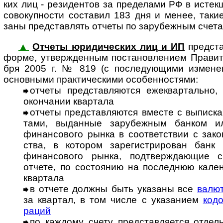
ких лиц - рези­ден­тов за пре­де­лами РФ в истек
сово­куп­но­сти соста­вил 183 дня и менее, таки
заны пред­став­лять отчеты по зару­беж­ным сче­
▲
Отчеты юридических лиц и ИП
предста
форме, утвер­ж­ден­ным пос­та­нов­ле­нием Пра­ви
бря 2005 г. № 819 (с пос­ле­дую­щими изме­не­
основ­ными прак­ти­чес­кими осо­бен­нос­тями:
отчеты представляются ежеквартально, 
окон­ча­нии квар­тала
отчеты представляются вместе с выписка
тами, выдан­ные зару­беж­ным бан­ком ил
финан­со­вого рынка в соот­вет­ст­вии с зако­н
ства, в кото­ром заре­гис­т­ри­рован банк 
финан­со­вого рынка, под­т­вер­ж­даю­щие с
отчете, по сос­то­я­нию на после­днюю кален
квар­тала
в отчете должны быть указаны все
валют
за квар­тал, в том числе с ука­за­нием
кодо
раций
по каждому счету представляется отдельн