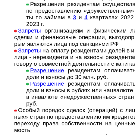
Разрешения ре­зи­ден­там осу­щест­в­ля
по пред­остав­ле­нию «дру­жест­вен­ным» н
ты по займам в
3
и
4
кварталах 2022 
2023 г.
Запреты
организациям и фи­зи­ческим ли
сдел­ки и фи­нан­со­вые опе­ра­ции, вы­го­до­при­
рым яв­ля­ют­ся ли­ца под сан­к­ци­я­ми РФ
Запреты
на оплату резидентами долей в иму­
лица - не­ре­зи­ден­та и на взно­сы ре­зи­ден­та
го­во­ру о со­вмест­ной де­я­тель­нос­ти с ка­пи­т
Разрешение
резидентам оплачивать 
доли и взносы до 30 млн. руб.
Разрешение
резидентам оплачивать 
доли и взносы в руб­лях или нац­ва­лю­те 
в ин­ва­лю­те «недру­же­ст­вен­ных» стра
руб.
Особый порядок сделок (операций) с лица
ных» стран по пре­до­став­ле­нию им кре­ди­то
пере­ходу права соб­ст­вен­но­сти на цен­ны
мость