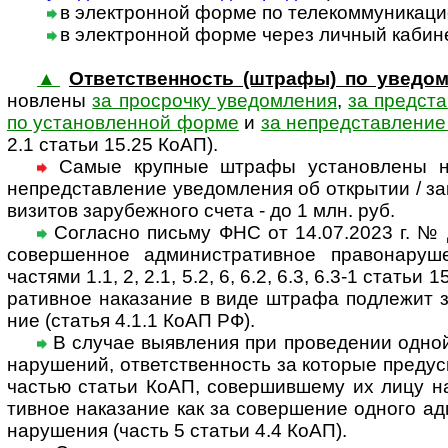
в электронной форме по телекоммуникацио
в электронной форме через личный кабинет 
▲
Ответственность (штрафы) по уведо
нов­лены
за про­сро­чку уве­дом­ле­ния
,
за пред­ста
по уста­нов­лен­ной форме
и
за непред­став­ле­ние
2.1 ста­тьи 15.25 КоАП).
Самые круп­ные штрафы уста­нов­лены на
непред­став­ле­ние уве­дом­ле­ния об откры­тии / за
ви­зи­тов зару­беж­ного счета - до 1 млн. руб.
Согласно письму ФНС от 14.07.2023 г. № Д
совер­шен­ное адми­ни­ст­ра­тив­ное пра­во­на­ру­ш
час­тями 1.1, 2, 2.1, 5.2, 6, 6.2, 6.3, 6.3-1 ста­тьи
ра­тив­ное нака­за­ние в виде штрафа под­ле­жит з
ние (ста­тья 4.1.1 КоАП РФ).
В случае выявления при проведении одной
нару­ше­ний, от­вет­ст­вен­ность за кото­рые пре­д
час­тью ста­тьи КоАП, совер­шив­шему их лицу наз­
тив­ное нака­за­ние как за совер­ше­ние одного адми
на­ру­ше­ния (часть 5 ста­тьи 4.4 КоАП).