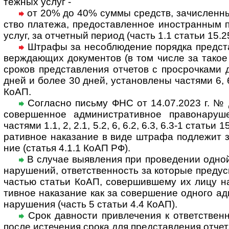
теж­ных услуг -
от 20% до 40% суммы средств, зачисленных
ство пла­тежа, пре­до­став­лен­ное ино­ст­ран­ным 
услуг, за отчет­ный период (часть 1.1 ста­тьи 15.
Штрафы за несоблюдение порядка представл
вер­ж­даю­щих доку­мен­тов (в том числе за такое 
сро­ков пред­став­ле­ния отче­тов с про­сроч­кам
дней и более 30 дней, уста­нов­лены час­тями 6, 6.
КоАП.
Согласно письму ФНС от 14.07.2023 г. № Д
совер­шен­ное адми­ни­ст­ра­тив­ное пра­во­на­ру­ш
час­тями 1.1, 2, 2.1, 5.2, 6, 6.2, 6.3, 6.3-1 ста­тьи
ра­тив­ное нака­за­ние в виде штрафа под­ле­жит з
ние (ста­тья 4.1.1 КоАП РФ).
В случае выявления при проведении одной
нару­ше­ний, от­вет­ст­вен­ность за кото­рые пре­д
час­тью ста­тьи КоАП, совер­шив­шему их лицу наз­
тив­ное нака­за­ние как за совер­ше­ние одного адми
на­ру­ше­ния (часть 5 ста­тьи 4.4 КоАП).
Срок давности привлечения к ответ­ст­вен­но
после исте­че­ния срока для пред­став­ле­ния отчет