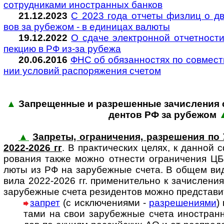
сотруд­ни­ками ино­ст­ран­ных бан­ков
21.12.2023
С 2023 года от­че­ты физлиц о дви
вов за ру­бе­жом - в еди­ни­цах ва­лю­ты
19.12.2022
О сдаче элек­т­рон­ной от­чет­нос­ти
пек­цию в РФ из-за ру­бежа
20.06.2016
ФНС об обязанностях по совместн
нии усло­вий рас­по­ря­же­ния сче­том
▲
Запрещенные и разрешенные зачисления с
ден­тов РФ за ру­бежом
▲
Запреты, ограничения, разрешения по У
2022-2026 гг
. В пра­к­ти­чес­ких целях, к дан­ной 
ро­ва­ния также можно отне­сти огра­ни­че­ния 
люты из РФ на зару­беж­ные счета. В общем вид
вила 2022-2026 гг. при­ме­ни­те­льно к зачис­ле­
зару­беж­ные счета рези­ден­тов можно пред­ста­в
запрет
(с исключениями -
разрешениями
)
тами на свои зару­беж­ные счета ино­ст­ран