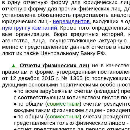
в одну отчет­ную форму для юри­ди­чес­ких ли
отчет­ную форму для про­чих физи­чес­ких лиц. Дл
уста­нов­лена обя­зан­ность пред­став­лять ана­ло­
юри­ди­чес­ких лиц -
нере­зи­ден­тов
, вхо­дя­щих в 
ную группу ком­па­ний
. Кроме того, опре­де­лен­ны
вые орга­ни­за­ции, бюро кре­дит­ных исто­рий, к
агент­ства, лица, осу­щест­вля­ю­щие акту­ар­ную 
менно с пред­став­ле­нием дан­ных отче­тов в нало
ляют их также Цент­раль­ному Банку РФ.
▲
Отчеты физических лиц
не в каче­стве
пра­ви­лам и форме, утвер­ж­ден­ным пос­та­нов­ле
от 12 дека­бря 2015 г. № 1365 (с после­дую­щими 
дую­щими основ­ными прак­ти­чес­кими осо­бен­нос­
по всем зарубежным счетам (вкладам) пре
с соот­вет­ст­вую­щим коли­чест­вом лис­тов по
по общим (
совместным
) счетам резидентов
каж­дым таким физи­чес­ким лицом - рези­ден
по общим (
совместным
) счетам резидентов
пред­став­ляе­тся только физи­чес­ким лицом 
отчет представляется за период отчетно