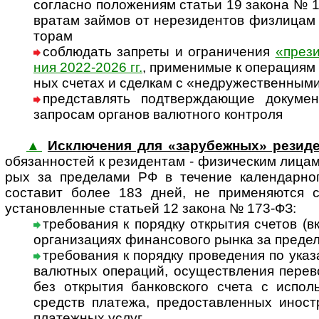
согла­сно поло­же­ниям ста­тьи 19 закона № 
вра­там зай­мов от нере­зи­ден­тов физ­лицам - 
то­рам
соблюдать запреты и ограничения
«пре­зи
ния 2022-2026 гг.
, при­ме­ни­мые к опе­ра­циям
ных сче­тах и сдел­кам с «недру­жест­вен­ными
представлять подтверждающие докум
запро­сам орга­нов валют­ного конт­роля
▲
Исключения для «зарубежных» резид
обя­зан­нос­тей к рези­ден­там - физи­чес­ким лицам
рых за пре­де­лами РФ в тече­ние кален­дар­ног
соста­вит более 183 дней, не при­ме­няю­тся сл
уста­нов­лен­ные ста­тьей 12 закона № 173-ФЗ:
требования к порядку открытия счетов (вк
орга­ни­за­циях финан­со­вого рынка за пре­де
требования к порядку проведения по указа
валют­ных опе­ра­ций, осу­щест­вле­ния пере
без откры­тия бан­ков­с­кого счета с исполь
средств пла­тежа, пре­до­став­лен­ных ино­ст
пла­теж­ных услуг