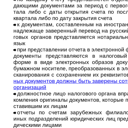
даю­щими доку­мен­тами за период с пер­вог
тала либо с даты откры­тия счета по посл
квар­тала либо по дату закры­тия счета
к документам, составленным на иностранн
над­ле­жаще заве­рен­ный пере­вод на рус­ски
го­вых орга­нов пред­став­ля­ется нота­ри­аль
язык
при представлении отчета в электронной 
доку­менты пред­став­ля­ются в нало­го­вы
форме в виде элект­рон­ных обра­зов доку­м
бумаж­ном носи­теле, пре­об­ра­зо­ван­ных в 
ска­ни­ро­ва­ния с сохра­не­нием их рек­ви­зи­то
ных доку­мен­тов дол­жны быть заве­рены сотр
орга­ни­заций
должностное лицо налогового органа впра
ком­ле­ния ори­ги­налы доку­мен­тов, кото­рые п
ста­вив­шим их лицам
отчеты по счетам зарубежных филиало
иных под­раз­де­ле­ний юри­ди­чес­ких лиц пре
ди­чес­кими лицами