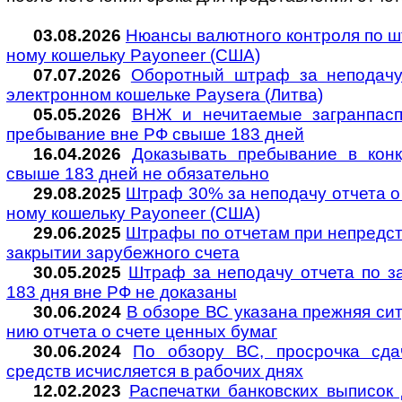
03.08.2026
Нюансы валютного контроля по штр
ному коше­льку Payoneer (США)
07.07.2026
Оборотный штраф за неподачу
эле­к­т­рон­ном ко­ше­льке Paysera (Литва)
05.05.2026
ВНЖ и не­чи­та­е­мые за­гран­пас­п
пре­бы­ва­ние вне РФ свы­ше 183 дней
16.04.2026
Доказывать пребывание в кон­к­
свыше 183 дней не обя­за­тельно
29.08.2025
Штраф 30% за непо­да­чу от­че­та о п
но­му ко­ше­ль­ку Pay­o­neer (США)
29.06.2025
Штрафы по отчетам при непредста
закры­тии за­ру­беж­ного счета
30.05.2025
Штраф за неподачу отчета по за
183 дня вне РФ не до­ка­заны
30.06.2024
В обзоре ВС указана прежняя ситу­
нию отчета о счете цен­ных бумаг
30.06.2024
По обзору ВС, просрочка сдач
средств исчи­сля­ется в рабо­чих днях
12.02.2023
Рас­пе­ча­тки бан­ков­ских вы­пи­с