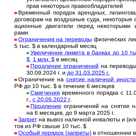
прав неко­то­рых пра­во­об­ла­да­телей
Временный порядок арендных, лизинговы
до­го­во­рам на воз­душ­ные суда, неко­то­рые с
а­ци­он­ные дви­га­те­ли пе­ред не­ко­то­ры­ми
рами
Ограничения на переводы
фи­зи­ческих лиц
5 тыс. $ в ка­лен­дар­ный ме­сяц
Увеличение лимита в банках до 10 ты
$
,
1 млн. $
в месяц
Продление ог­ра­ни­че­ний
на пе­ре­во­ды
30.09.2024 г. и
до 31.03.2025 г.
Ограничение на
снятие наличной ино­стра
РФ до 10 тыс. $ в те­че­ние 6 месяцев
Смягчения
временного порядка с 11.04
г.,
с 20.05.2022 г
.
Продление
ограничений на снятие на­
на 6 ме­ся­цев, до 9 марта 2025 г.
Запрет
на вывоз наличной инва­лю­ты и (или
тов из РФ свыше 10 тыс. $
Особый порядок (запреты)
в отношеннии в