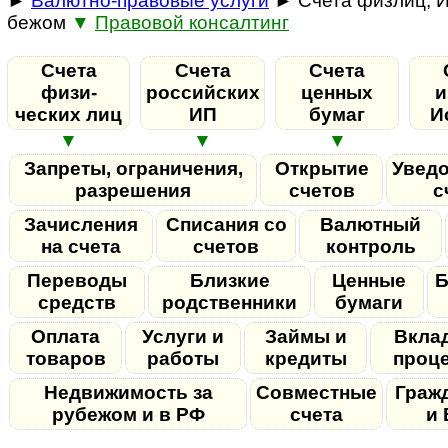
►
Валютно-правовые услуги
► Счета физлиц, И
бежом
▼
Правовой консалтинг
Счета
Счета
Счета
фи­зи­
российских
ценных
и
ческих лиц
ИП
бумаг
И
▼
▼
▼
Запреты, огра­ни­че­ния,
Открытие
Увед
разрешения
счетов
с
Зачисления
Списания со
Валютный
на счета
счетов
контроль
Переводы
Близкие
Ценные
Б
средств
родственники
бумаги
Оплата
Услуги и
Займы и
Вкла
товаров
работы
кредиты
проц
Недвижимость за
Совместные
Граж
рубежом и в РФ
счета
и