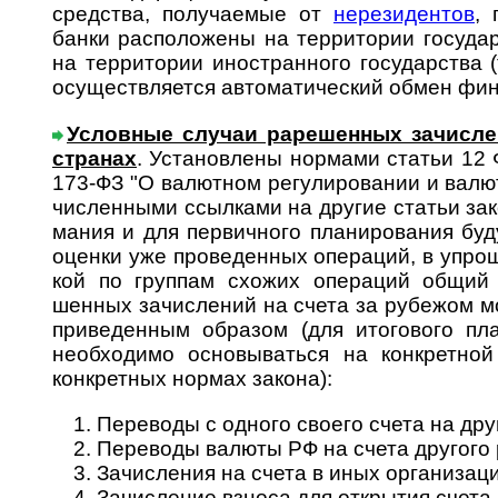
средства, полу­чаемые от
нере­зи­дентов
, 
банки распо­ло­жены на тер­ри­то­рии госу­
на тер­рито­рии ино­стран­ного госу­дарства 
осу­щест­вля­ется автома­ти­ческий обмен ф
Условные случаи рарешенных зачис­ле
стра­нах
. Установ­лены нормами ста­тьи 12 
173-ФЗ "О валют­ном регу­ли­ро­вании и валют
чис­лен­ны­ми ссыл­ками на другие статьи за
мания и для первич­ного пла­ни­ро­ва­ния б
оценки уже прове­денных опе­раций, в упро
кой по груп­пам схожих опе­раций общий
шенных зачис­лений на счета за рубежом м
приве­ден­ным образом (для ито­го­вого пл
необ­хо­димо осно­вы­ваться на конк­ретно
конк­рет­ных нормах закона):
Переводы с одного своего счета на дру
Переводы валюты РФ на счета другого
Зачисления на счета в иных организац
Зачисление взноса для открытия счета