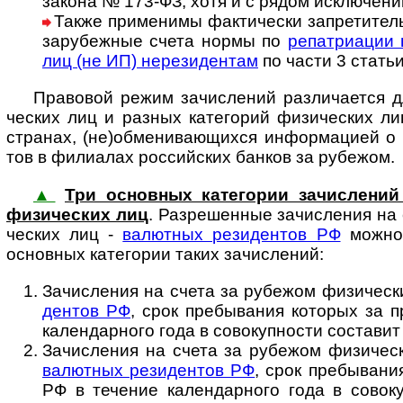
закона № 173-ФЗ, хотя и с рядом исклю­че­ни
Также применимы фактически запретител
зару­беж­ные счета нормы по
репат­ри­а­ци
лиц (не ИП) нере­зи­ден­там
по части 3 ста­ть
Право­вой режим зачис­ле­ний раз­ли­ча­ется д
чес­ких лиц и раз­ных кате­го­рий физи­чес­ких л
стра­нах, (не)обме­ни­ваю­щи­хся инфор­ма­цией о
тов в фили­а­лах рос­сий­с­ких бан­ков за рубежом.
▲
Три основных категории зачислений
физи­чес­ких лиц
. Разре­шен­ные зачис­ления н
ческих лиц -
валют­ных рези­дентов РФ
можно 
основ­ных кате­гории таких зачислений:
Зачисления на счета за рубежом фи­зи­ческ
дентов РФ
, срок пребы­вания которых за п
кален­дар­ного года в сово­куп­ности соста­ви
Зачисления на счета за рубежом физи­чес
валютных рези­дентов РФ
, срок пребы­вания
РФ в тече­ние кален­дар­ного года в сово­к