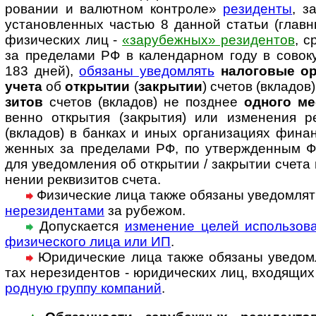
ро­ва­нии и валют­ном конт­роле»
рези­денты
, з
уста­нов­лен­ных час­тью 8 дан­ной ста­тьи (глав
физи­чес­ких лиц -
«зару­беж­ных» рези­ден­тов
, с
за пре­де­лами РФ в кален­дар­ном году в сово­ку
183 дней),
обя­заны уве­дом­лять
нало­го­вые о
учета
об
откры­тии
(
закры­тии
) сче­тов (вкла­дов
зи­тов
сче­тов (вкла­дов) не позд­нее
одного ме
венно откры­тия (закры­тия) или изме­не­ния рек
(вкла­дов) в бан­ках и иных орга­ни­за­циях финан­
жен­ных за пре­де­лами РФ, по утвер­ж­ден­ным
для уве­дом­ле­ния об откры­тии / закры­тии счета 
не­нии рек­ви­зи­тов счета.
Физические лица также обязаны уведом­лят
нере­зи­ден­тами
за рубежом.
Допускается
изменение целей исполь­зо­ва
физи­чес­кого лица или ИП
.
Юридические лица также обязаны уведом­ля
тах нере­зи­ден­тов - юри­ди­чес­ких лиц, вхо­дя­щи
род­ную группу ком­паний
.