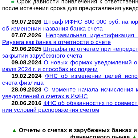
Срок давности привлечения к ответ­ст­вен­но
после исте­че­ния срока для пред­став­ле­ния уве­д
09.07.2026
Штраф ИФНС 800 000 руб. на юр
об изме­не­нии наз­ва­ния банка счета
07.07.2026
Неправильная идентификация 
Paysera как банка в от­чет­но­сти о счете
29.06.2025
Штрафы по отчетам при непредста
закры­тии за­ру­беж­ного счета
09.08.2024
О новых формах уве­до­м­ле­ний о 
июля 2024 г. и спо­со­бах их подачи
19.02.2024
ФНС об изменении целей исполь
счета физ­лица
28.09.2023
О моменте начала исчисления м
уве­до­м­ле­ний о счетах в ИФНС
20.06.2016
ФНС об обязанностях по совместн
нии усло­вий рас­по­ря­же­ния сче­том
▲
Отчеты о счетах в зарубежных банках и и
финан­со­вого рынка
▲