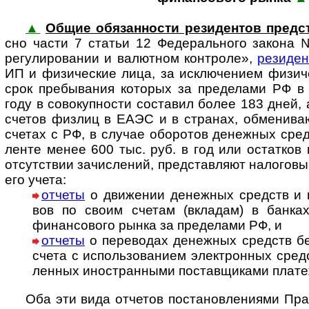
▲
Общие обязанности резидентов предс
сно части 7 ста­тьи 12 Феде­ра­ль­ного закон
регу­ли­ро­ва­нии и валют­ном конт­роле»,
рези­де
ИП и физи­чес­кие лица, за исклю­че­нием физи­че
срок пре­бы­ва­ния кото­рых за пре­де­лами РФ в
году в сово­куп­но­сти соста­вил более 183 дней,
сче­тов физ­лиц в ЕАЭС и в стра­нах, обме­ни­ва
сче­тах с РФ, в слу­чае обо­ро­тов денеж­ных сред
ле­нте менее 600 тыс. руб. в год или оста­тков
отсут­ст­вии зачис­ле­ний, пред­став­ляют нало­го­
его учета:
отчеты
о движении денежных средств и и
вов по своим сче­там (вкла­дам) в бан­ках
финан­со­вого рынка за пре­де­лами РФ, и
отчеты
о переводах денежных средств без 
счета с ис­поль­зо­ва­нием эле­кт­рон­ных сред
лен­ных ино­ст­ран­ными пос­тав­щи­ками пла­т
Оба эти вида отчетов постановлениями Пра