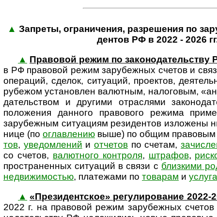
▲
Запреты, ограничения, разрешения по зар
ден­тов РФ в 2022 - 2026 гг
▲
Правовой режим по законодательству 
в РФ правовой режим зарубежных сче­тов и свя­з
опе­ра­ций, сде­лок, ситу­аций, проек­тов, де­я­тел
рубе­жом уста­новлен валют­ным, нало­говым, «ан­ти
да­тель­ст­вом и дру­гими отрас­лями за­ко­но­да
поло­жения дан­ного право­вого режима при­ме­н
зару­беж­ным ситу­а­циям рези­ден­тов изло­жены 
нице (по
оглав­ле­нию
выше) по общим пра­во­вым 
тов
,
уве­дом­ле­ний
и
отче­тов
по сче­там,
зачи­с­ле
со сче­тов,
валют­ного кон­т­роля
,
штра­фов
,
рис­к
про­ст­ра­нен­ных ситу­а­ций в связи с
близ­кими род
недви­жи­мо­стью
, пла­те­жами по
това­рам
и
услу­г
▲
«Президентское» регулирование 2022-2
2022 г. на пра­во­вой режим зару­беж­ных сче­тов