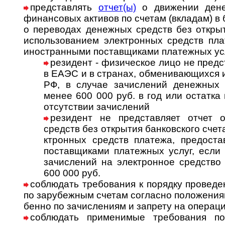
представлять
отчет(ы)
о движении дене
финан­со­вых акти­вов по сче­там (вкла­дам) в
о пере­во­дах денеж­ных средств без откры­т
испо­ль­зо­ва­нием эле­кт­рон­ных средств пла
ино­ст­ран­ными пос­тав­щи­ками пла­теж­ных у
резидент - физическое лицо не предст
в ЕАЭС и в стра­нах, обме­ни­ва­ю­щи­хся 
РФ, в слу­чае зачис­ле­ний денеж­ных 
менее 600 000 руб. в год или оста­тка
отсут­ст­вии зачи­слений
резидент не представляет отчет 
средств без откры­тия бан­ков­с­кого счета
кт­рон­ных средств пла­тежа, пре­до­ста
пос­тав­щи­ками пла­теж­ных услуг, есл
зачис­ле­ний на эле­кт­рон­ное сред­ств
600 000 руб.
соблюдать требования к порядку провед
по зару­беж­ным сче­там согла­сно поло­же­н
бенно по зачис­ле­ниям и зап­рету на опе­ра­
соблюдать применимые требования 