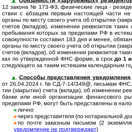
▲
Обязанности «зарубежных» резиденто
12 закона № 173-ФЗ, физи­чес­кие лица - рези­де­
ст­вии с абза­цем пер­вым нас­то­ящей части не 
органы по месту сво­его учета об откры­тии (закр
сче­тов (вкла­дов), изме­не­нии рек­ви­зи­тов таких 
пре­бы­ва­ния кото­рых за пре­де­лами РФ в истек
сово­куп­но­сти соста­вил 183 дня и менее, обя­зан
органы по месту сво­его учета об откры­тии (закр
сче­тов (вкла­дов), об изме­не­нии рек­ви­зи­тов таки
ках по утвер­ж­ден­ной ФНС форме, в срок
до 1 
сле­дую­щего за таким истек­шим кален­дар­ным г
▲
Способы представления уведомления
от 26.04.2024 г. № СД-7-14/349@, пись­мам ФНС, 
тии (закры­тии) счета (вклада), об изме­не­нии рек­
банке или иной орга­ни­за­ции финан­со­вого рын
пре­де­лами РФ, могут быть пред­став­лены в нало­
лично
через представителя (по нотариаль­ной дове
по почте заказным письмом (2 экземп­л
уве­дом­ле­ние не под­т­вер­ж­дает
)