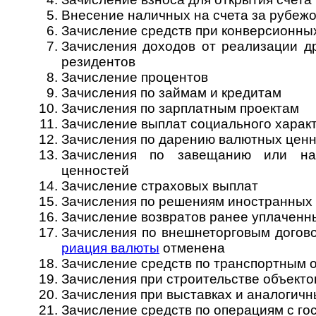
Внесение наличных на счета за рубеж
Зачисление средств при конверсионны
Зачисления доходов от реализации др
рези­дентов
Зачисление процентов
Зачисления по займам и кредитам
Зачисления по зарплатным проектам
Зачисление выплат социального харак
Зачисления по дарению валютных цен
Зачисления по завещанию или нас
ценностей
Зачисление страховых выплат
Зачисления по решениям иностранных 
Зачисление возвратов ранее уплаченн
Зачисления по внешнеторговым догов
риация валюты
отме­нена
Зачисление средств по транспортным 
Зачисления при строительстве объекто
Зачисления при выставках и аналогич
Зачисление средств по операциям с го