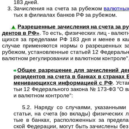
183 дней.
Зачисления на счета за рубежом
валютных
тых в фили­алах банков РФ за ру­бежом.
▲
Разрешенные зачисления на счета за ру
ден­тов в РФ»
. То есть, физи­ческих лиц - валют­
щих­ся за пределами РФ 183 дня и менее в кал
случае приме­ня­ются нормы о раз­ре­шен­ных за
рубежом, уста­нов­ленные статьей 12 Феде­раль­
валют­ном регу­ли­ро­вании и валют­ном конт­роле"
Общее разрешение для зачислений ден
ре­зи­ден­тов на счета в банках в стра­нах
ме­ни­ва­ю­щих­ся ин­фор­ма­ци­ей с РФ
. Уста
тьи 12 Фе­де­раль­но­го закона № 173-ФЗ "О в
и валют­ном контроле":
5.2. Наряду со случаями, указан­ными 
статьи, на счета (во вклады) физи­ческих л
тые в банках, распо­ло­женных за преде­ла
ской Феде­рации, могут быть зачис­лены без