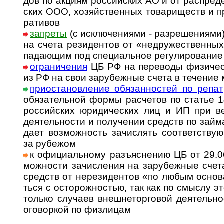
дов по акциям рос­сий­ских АО и от рас­пре­де
ских ООО, хозяй­ст­вен­ных това­ри­ществ и пр
ра­тивов
запреты
(с исключениями - разрешениями) 
на счета рези­ден­тов от «недру­жест­вен­ны
па­даю­щим под спе­ци­аль­ное регу­ли­ро­ва­ни
ограничения
ЦБ РФ на пере­воды физи­чес
из РФ на свои зару­беж­ные счета в тече­ние
приостановление обязанностей по репа
обя­за­тель­ной формы рас­че­тов по ста­ть
рос­сий­ских юри­ди­чес­ких лиц и ИП при вед
дея­тель­но­сти и полу­че­нии средств по зай­м
дает воз­мож­ность зачи­с­лять соот­вет­ст­в
за рубежом
к официальному разъяснению ЦБ от 29.06
мож­но­сти зачис­ле­ния на зару­беж­ные счет
средств от нере­зи­ден­тов «по любым осно­ва
ться с осто­рож­но­стью, так как по смыслу эт
только слу­чаев вне­ш­не­тор­го­вой дея­тель­н
ого­вор­кой по физ­лицам