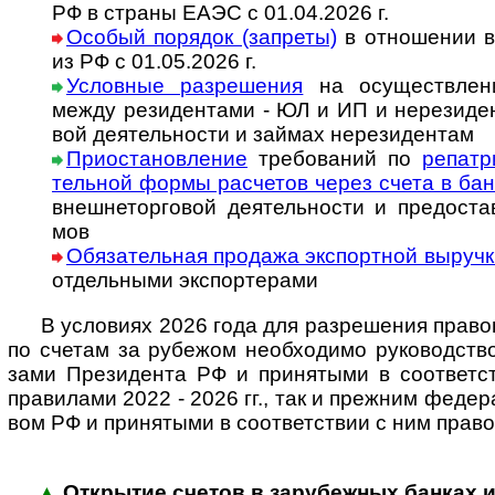
РФ в страны ЕАЭС с 01.04.2026 г.
Особый порядок (запреты)
в отношении в
из РФ с 01.05.2026 г.
Условные разрешения
на осущест­влени
между рези­ден­тами - ЮЛ и ИП и нере­зи­ден­
вой дея­тель­но­сти и зай­мах нере­зи­дентам
Приостановление
требований по
репат­р
тель­ной формы рас­че­тов че­рез сче­та в бан
вне­ш­не­тор­го­вой дея­тель­но­сти и пре­до­ст
мов
Обязательная продажа эк­спорт­ной вы­руч­
отдель­ными экс­пор­те­рами
В усло­виях 2026 года для разре­шения правовы
по сче­там за рубе­жом необ­хо­димо руко­вод­ст­в
зами Пре­зи­дента РФ и при­ня­тыми в соот­вет­
пра­вилами 2022 - 2026 гг., так и преж­ним феде­рал
вом РФ и при­ня­тыми в соот­вет­ст­вии с ним пра­
▲
Открытие счетов в зарубежных банках и и