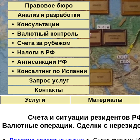
Правовое бюро
Анализ и разработки
• Консультации
• Валютный контроль
• Счета за рубежом
• Налоги в РФ
• Антисанкции РФ
• Консалтинг по Испании
Запрос услуг
Контакты
Услуги
Материалы
Счета и ситуации резидентов Р
Валютные операции. Сделки с нерезиде