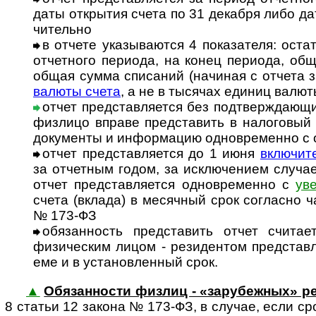
даты откры­тия счета по 31 дека­бря либо да
чи­тельно
в отчете указываются 4 показателя: остат
отчет­ного пери­ода, на конец пери­ода, об
общая сумма спи­са­ний (начи­ная с отчета 
валюты счета
, а не в тыся­чах еди­ниц валют
отчет представляется без подтверждающи
физ­лицо вправе пред­ста­вить в нало­го­вый
доку­ме­нты и инфор­ма­цию одно­вре­­менно с
отчет представляется до 1 июня
включит
за отчет­ным годом, за исклю­че­нием слу­ча
отчет пред­став­ля­ется одно­вре­менно с
уве
счета (вкла­да) в месяч­ный срок согла­сно 
№ 173-ФЗ
обязанность представить отчет считает
физи­чес­ким лицом - рези­ден­том пред­став
еме и в уста­нов­лен­ный срок.
▲
Обязанности физлиц - «зарубежных» р
8 ста­тьи 12 закона № 173-ФЗ, в слу­чае, если сро