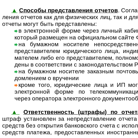
▲
Способы представления отчетов
. Согла
ле­ния отче­тов как для физи­чес­ких лиц, так и дл
отчеты могут быть пред­став­лены:
в электронной форме через личный кабинет
кото­рый раз­ме­щен на офи­ци­аль­ном сайте
на бумажном носителе непосредствен
пред­ста­ви­те­лем юри­ди­чес­кого лица, инди­
ма­те­лем либо его пред­ста­ви­те­лем, пол­но­мо
дены в соот­вет­ст­вии с зако­но­да­тель­ст­вом 
на бумажном носителе заказным почтовым
дом­ле­нием о вру­чении
кроме того, юридические лица и ИП мог
элек­т­рон­ной форме по теле­ком­му­ни­ка­
через опе­ра­тора элект­рон­ного доку­мен­то­об
▲
Ответственность (штрафы) по отче
штраф уста­нов­лен за непред­став­ле­ние отчета
средств без откры­тия бан­ков­с­кого счета с испол
средств пла­тежа, пре­до­став­лен­ных ино­ст­ран­