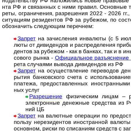
но­да­тель­ству РФ нало­жи­лись новые пра­во­вые
нта РФ и свя­зан­ных с ними пра­вил. Основ­ные
реты, огра­ни­че­ния, раз­ре­ше­ния 2022 - 2026 гг.,
ситу­а­циям рези­ден­тов РФ за рубе­жом, по сост
обо­зна­чить сле­ду­ю­щим пере­чнем:
Запрет
на зачисления инвалюты (с 5 июля
люты от диви­ден­дов и рас­пре­де­ле­ния при­
ден­тов за рубежом - как в банках, так и в иных
со­во­го рын­ка -
Офи­ци­аль­ное разъ­яс­не­ние
рета слу­ча­ями вы­вода диви­ден­дов из РФ
Запрет
на осуществление переводов де­не
ры­тия бан­ков­ско­го счета с ис­поль­зо­ва­н
пла­те­жа, пре­до­став­лен­ных ино­стран­ны­ми
ных услуг
Разрешение
физическим лицам – рез
элек­трон­ные де­неж­ные сред­ства из РФ 
ний ЦБ
Запрет
на валютные операции по предо­ста
пользу не­ре­зи­ден­тов ино­стран­ной ва­лю
осно­в­ном, рис­ки по спи­са­ни­ям средств с за