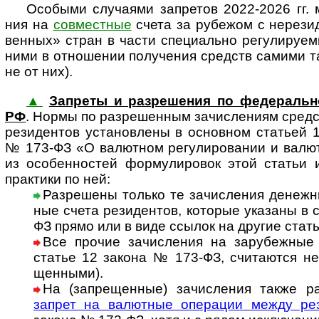
Особыми случаями запретов 2022-2026 гг. м
ния на
сов­мест­ные
счета за рубе­жом с нере­зи­
вен­ных» стран в части спе­ци­а­льно регу­ли­ру­е­
ними в отно­ше­нии полу­че­ния средств самими та
не от них).
▲
Запреты и разрешения по федеральн
РФ
. Нормы по раз­ре­шен­ным зачис­ле­ниям средс
рези­ден­тов уста­нов­лены в основ­ном ста­тьей 
№ 173-ФЗ «О валют­ном регу­ли­ро­ва­нии и валют
из осо­бен­нос­тей фор­му­ли­ро­вок этой ста­тьи и
прак­тики по ней:
Разрешены только те зачисления денежны
ные счета рези­ден­тов, кото­рые ука­заны в
ФЗ прямо или в виде ссы­лок на дру­гие ста­т
Все про­чие зачис­ле­ния на зарубежные
статье 12 закона № 173-ФЗ, счи­таю­тся не 
щен­ными).
На (зап­ре­щен­ные) зачис­ле­ния также рас
зап­рет на валют­ные опе­ра­ции между рез