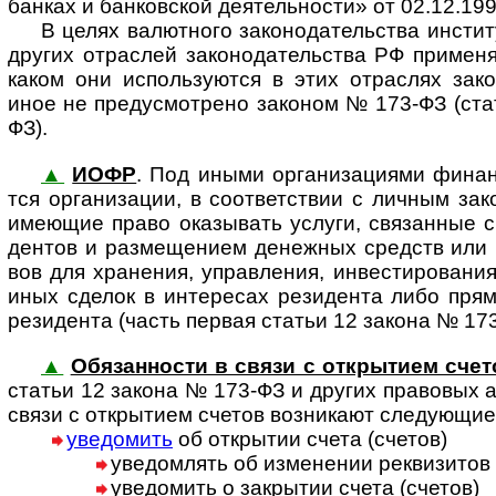
бан­ках и бан­ков­ской дея­тель­но­сти» от 02.12.199
В целях валют­ного зако­но­да­тель­ства инс­ти
дру­гих отра­с­лей зако­но­да­тель­ства РФ при­ме­н
каком они испо­ль­зу­ются в этих отра­с­лях зако
иное не пре­ду­смо­т­рено зако­ном № 173-ФЗ (ста
ФЗ).
▲
ИОФР
. Под иными орга­ни­за­ци­ями финан
тся орга­ни­за­ции, в соот­вет­ст­вии с лич­ным зак
име­ю­щие право ока­зы­вать услуги, свя­зан­ные с
ден­тов и раз­ме­ще­нием денеж­ных средств или
вов для хра­не­ния, управ­ле­ния, инвес­ти­ро­ва­ния
иных сде­лок в инте­ре­сах рези­де­нта либо пря
рези­де­нта (часть пер­вая ста­тьи 12 закона № 17
▲
Обязанности в связи с открытием счет
статьи 12 закона № 173-ФЗ и дру­гих пра­во­вых а
связи с откры­тием сче­тов воз­ни­кают сле­дую­щие
уведомить
об открытии счета (счетов)
уведомлять об изменении реквизитов 
уведомить о закрытии счета (счетов)