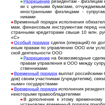
Разрешение
резидентам - физлицам на
ки с цен­ны­ми бу­ма­га­ми, от­чуж­да­е­м
ино­стран­ны­ми физлицами - суп­ру­га­ми
никами
Временный порядок ис­пол­не­ния обя­за­тел
мам, фи­нан­со­вым ин­ст­ру­мен­там перед «не
стран­ны­ми кре­ди­то­ра­ми свыше 10 млн. руб
«С»
Особый порядок
сделок (опе­ра­ций) по до
иным пра­вам по управ­ле­нию ООО или усло­в
ской де­я­тель­ности ООО
Разрешение
на безвозмездные сделки
правам управ­ления в ООО между суп­ру
ст­вен­никами
Временный порядок
вы­плат рос­сий­ски­ми
дов) сво­им участ­ни­кам (уч­ре­ди­те­лям), свя­
ны­ми» го­су­дар­ст­вами
Временный порядок
исполнения резидента
неко­то­рыми пра­во­об­ла­да­те­лями
В дополнение к этому временному п
уста­но­в­лен вре­мен­ный поря­док при­об­