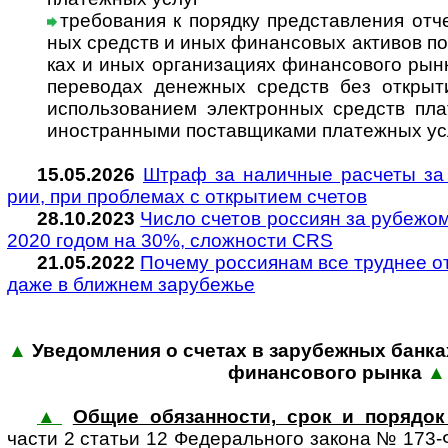
требования к порядку представления отче
ных средств и иных финан­со­вых акти­вов по 
ках и иных орга­ни­за­циях финан­со­вого рын
пере­во­дах денеж­ных средств без откры­ти
исполь­зо­ва­нием элект­рон­ных средств пла­
ино­ст­ран­ными пос­тав­щи­ками пла­теж­ных ус
15.05.2026
Штраф за наличные расчеты за н
рии, при про­б­ле­мах с откры­ти­ем счетов
28.10.2023
Число счетов рос­си­ян за ру­бе­жом
2020 го­дом на 30%, слож­но­сти CRS
21.05.2022
Почему россиянам все труднее отк
даже в ближ­нем зару­бежье
▲
Уведомления о счетах в зарубежных банках 
финан­со­вого рынка
▲
▲
Общие обязанности, срок и порядо
части 2 ста­тьи 12 Феде­раль­ного закона № 173-