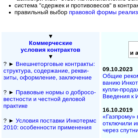
система "сдержек и противовесов" в контра
правильный выбор
правовой формы реализ
▼
Коммерческие
условия контрактов
и 
▼
? ►
Внешнеторговые кон­т­рак­ты:
09.10.2023
струк­тура, содер­жа­ние, рек­ви­
Общие ре­ко­м
зиты, офо­р­м­ле­ние, зак­лю­чение
ва­нию Ин­ко­
куп­ли-­про­да­
? ►
Правовые нормы о доб­ро­со­
Вве­де­ния к 
вест­но­сти и чест­ной дело­вой
прак­тике
16.10.2019
«Газпрому» 
? ►
Условия поста­вки Инко­термс
отключили и
2010: осо­бен­нос­ти при­ме­нения
через спутн