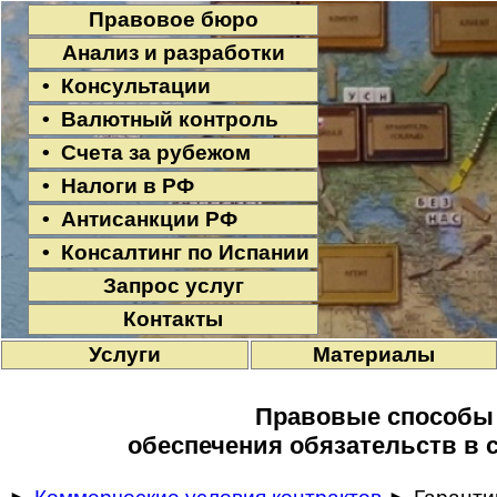
Правовое бюро
Анализ и разработки
• Консультации
• Валютный контроль
• Счета за рубежом
• Налоги в РФ
• Антисанкции РФ
• Консалтинг по Испании
Запрос услуг
Контакты
Услуги
Материалы
Правовые способы
обеспечения обязательств в 