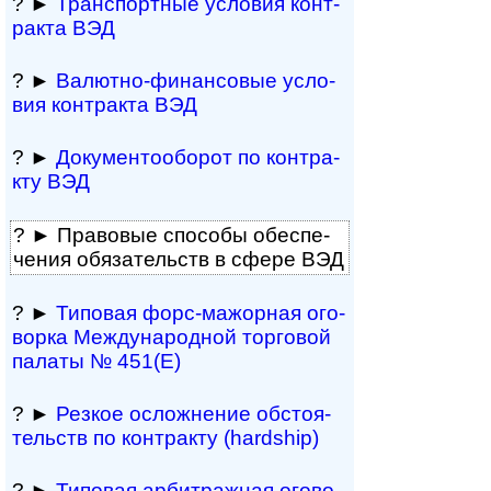
? ►
Транспортные усло­вия кон­т­
ра­кта ВЭД
? ►
Валютно-фи­нан­со­вые усло­
вия кон­т­ра­кта ВЭД
? ►
Документо­обо­рот по кон­т­ра­
кту ВЭД
? ► Правовые спо­собы обе­спе­
че­ния обя­за­тельств в сфере ВЭД
? ►
Типовая форс-­ма­жо­р­ная ого­
во­рка Меж­ду­на­род­ной тор­го­вой
па­ла­ты № 451(Е)
? ►
Резкое осло­ж­не­ние обсто­я­
тельств по кон­т­рак­ту (hardship)
? ►
Типовая ар­бит­раж­ная ого­во­