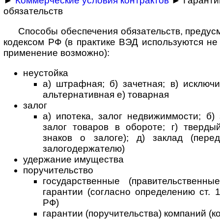
►
Коммерческие условия контрактов
► Гаранти
обязательств
Способы обеспечения обязательств, преду
кодексом РФ (в практике ВЭД используются не 
применение возможно):
неустойка
а) штрафная; б) зачетная; в) исключи
альтернативная е) товарная
залог
а) ипотека, залог недвижиммости; б) 
залог товаров в обороте; г) тверды
знаков о залоге); д) заклад (пере
залогодержателю)
удержание имущества
поручительство
государственные (правительственн
гарантии (согласно определению ст. 
РФ)
гарантии (поручительства) компаний (к