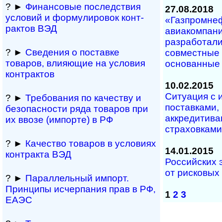
? ►
Финансовые послед­ст­вия
27.08.2018
усло­вий и фор­му­ли­ро­вок кон­т­
«Газпромне
рак­тов ВЭД
авиакомпания
разработали
? ►
Сведения о пос­тав­ке
совместные 
товаров, вли­я­ю­щие на усло­вия
основанные 
кон­т­рактов
10.02.2015
Ситуация с
? ►
Требования по ка­чес­тву и
поставками,
безо­пас­но­сти ряда това­ров при
аккредитива
их ввозе (им­по­р­те) в РФ
страховками
? ►
Качество това­ров в усло­виях
14.01.2015
кон­т­ра­кта ВЭД
Российских 
от рисковых
? ►
Параллельный им­порт.
Прин­ципы ис­чер­па­ния прав в РФ,
1
2
3
ЕАЭС