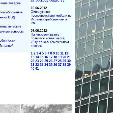
авторскому обществу
ение товаров
10.06.2012
Обнаружено
логообложение
несоответствие мебели из
дении ВЭД
Испании требованиям в
РФ
нгвистические
07.06.2012
зычные вопросы
На мировом рынке
появится новая марка
обенности
«Сделано в Таможенном
Испанией
союзе»
1
2
3
4
5
6
7
8
9
10
11
12
13
14
15
16
17
18
19
20
21
22
23
24
25
26
27
28
29
30
31
32
33
34
35
36
37
38
39
40
41