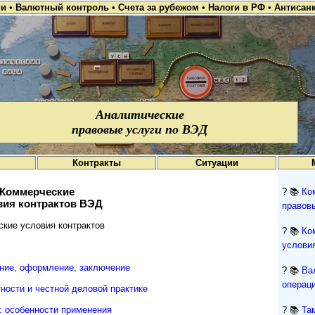
ии
•
Валютный контроль
•
Счета за рубежом
•
Налоги в РФ
•
Антисан
Аналитические
правовые услуги по ВЭД
Контракты
Ситуации
Коммерческие
? 📚
Ко
вия контрактов ВЭД
правов
кие условия контрактов
? 📚
Ко
условия
ние, оформление, заключение
? 📚
Ва
операци
ности и честной деловой практике
: особенности применения
? 📚
Та