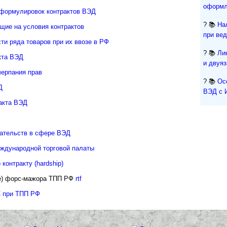
оформл
 формулировок контрактов ВЭД
? 📚
На
щие на условия контрактов
при ве
ти ряда товаров при их ввозе в РФ
? 📚
Ли
кта ВЭД
и двуя
ерпания прав
? 📚
Ос
Д
ВЭД с 
акта ВЭД
зательств в сфере ВЭД
ждународной торговой палаты
контракту (hardship)
е) форс-мажора ТПП РФ
rtf
С при ТПП РФ