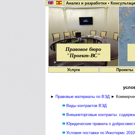
Анализ и разработки
•
Консультац
Правовое бюро
"Проект-ВС"
Услуги
Проекты
усло
►
Правовые материалы по ВЭД
► Коммерчес
Виды контрактов ВЭД
Внешнеторговые контракты: содержа
Юридические правила о добросовест
Условия поставки по Инкотермс 2010