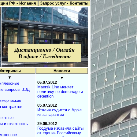
кции РФ
•
Испания
Запрос услуг
•
Контакты
Дистанционно / Онлайн
В офисе / Ежедневно
Материалы
Новости
▼
▼
06.07.2012
мплексные
Maersk Line меняет
ые вопросы ВЭД
политику по demurrage и
detention
ммерческие
05.07.2012
 контрактов
Италия судится с Apple
из-за гарантии
лютные
и и отчетность
29.06.2012
Госдума избавила сайты
от «дани» Российскому
моженное