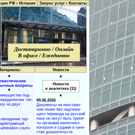
кции РФ
•
Испания
Запрос услуг
•
Контакты
Дистанционно / Онлайн
В офисе / Ежедневно
Материалы
Новости
▼
▼
гвистические
Новости
зычные вопросы
и аналитика (11)
▼
еимущества под­
▼
 юри­ди­чес­ких тек­
09.06.2026
разу на двух
Документы на ино­ст­ран­
ном язы­ке без над­ле­жа­
ще­го пе­ре­во­да на рус­ский
язык не мо­гут быть при­ня­
овпадение тер­
ты ор­га­на­ми ва­лют­но­го
«арбит­раж­ный
кон­т­ро­ля и су­да­ми в ка­че­
rbit­ra­tion court»
ст­ве до­ка­за­те­ль­ств