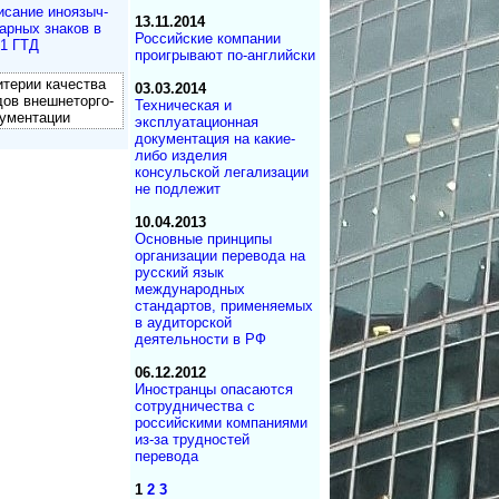
сание ино­языч­
13.11.2014
р­ных зна­ков в
Российские компании
1 ГТД
проигрывают по-английски
терии каче­ства
03.03.2014
дов внеш­не­тор­го­
Техническая и
у­мен­тации
эксплуатационная
документация на какие-
либо изделия
консульской легализации
не подлежит
10.04.2013
Основные принципы
организации перевода на
русский язык
международных
стандартов, применяемых
в аудиторской
деятельности в РФ
06.12.2012
Иностранцы опасаются
сотрудничества с
российскими компаниями
из-за трудностей
перевода
1
2
3