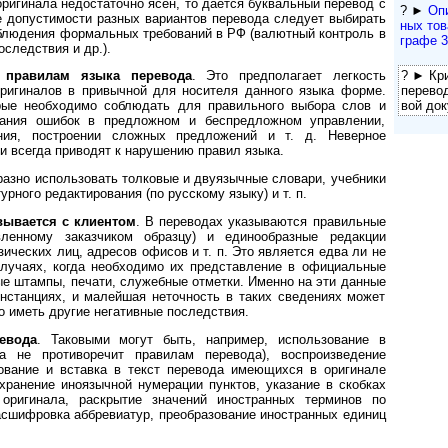
ригинала недостаточно ясен, то дается буквальный перевод с
? ►
Опи
 допустимости разных вариантов перевода следует выбирать
ных това
блюдения формальных требований в РФ (валютный контроль в
графе 3
следствия и др.).
? ► Кри
 правилам языка перевода
. Это предполагает легкость
пере­во­
ригиналов в привычной для носителя данного языка форме.
вой док
рые необходимо соблюдать для правильного выбора слов и
ежания ошибок в предложном и беспредложном управлении,
ния, построении сложных предложений и т. д. Неверное
и всегда приводят к нарушению правил языка.
азно использовать толковые и двуязычные словари, учебники
рного редактирования (по русскому языку) и т. п.
вывается с клиентом
. В переводах указываются правильные
вленному заказчиком образцу) и единообразные редакции
ческих лиц, адресов офисов и т. п. Это является едва ли не
лучаях, когда необходимо их представление в официальные
ые штампы, печати, служебные отметки. Именно на эти данные
нстанциях, и малейшая неточность в таких сведениях может
о иметь другие негативные последствия.
евода
. Таковыми могут быть, например, использование в
а не противоречит правилам перевода), воспроизведение
рование и вставка в текст перевода имеющихся в оригинале
хранение иноязычной нумерации пунктов, указание в скобках
оригинала, раскрытие значений иностранных терминов по
асшифровка аббревиатур, преобразование иностранных единиц