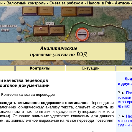
ии
•
Валютный контроль
•
Счета за рубежом
•
Налоги в РФ
•
Антисан
Аналитические
правовые услуги по ВЭД
Контракты
Ситуации
Лин
и качества переводов
и двуя
орговой документации
? ►
Пр
Критерии качества переводов
го­то­вки
с­тов с
зводить смысловое содержа­ние оригиналов
. Переводятся
языках
алогично юридическому анализу текста, следует исходить из
означенным в них понятиям и суждениям (утверждениям или
тиями). Основное внимание уделяется ключевым для данного
? ►
Нес
ам; их эквивалентное выражение на языке перевода позволяет
ми­нов 
суд» и «a