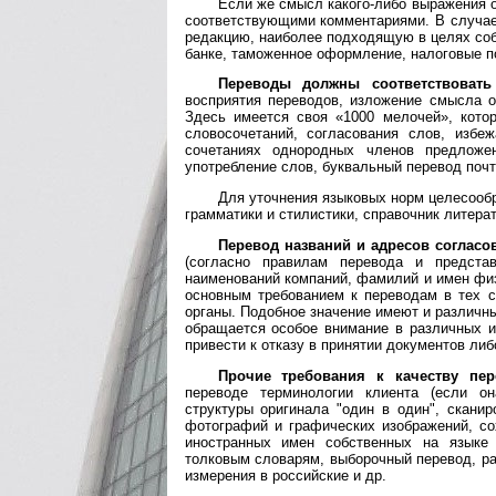
Если же смысл какого-либо выражения о
соответствующими комментариями. В случае
редакцию, наиболее подходящую в целях со
банке, таможенное оформление, налоговые по
Переводы должны соответствовать
восприятия переводов, изложение смысла о
Здесь имеется своя «1000 мелочей», кото
словосочетаний, согласования слов, изб
сочетаниях однородных членов предложе
употребление слов, буквальный перевод почт
Для уточнения языковых норм целесообр
грамматики и стилистики, справочник литерату
Перевод названий и адресов согласо
(согласно правилам перевода и предста
наименований компаний, фамилий и имен физи
основным требованием к переводам в тех с
органы. Подобное значение имеют и различн
обращается особое внимание в различных и
привести к отказу в принятии документов либ
Прочие требования к качеству пер
переводе терминологии клиента (если он
структуры оригинала "один в один", скани
фотографий и графических изображений, со
иностранных имен собственных на языке 
толковым словарям, выборочный перевод, р
измерения в российские и др.