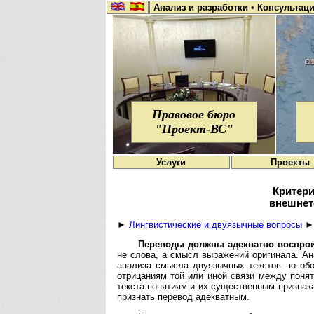
Анализ и разработки
•
Консультац
Правовое бюро
"Проект-ВС"
Услуги
Проекты
Критери
внешнет
►
Лингвистические и двуязычные вопросы
► 
Переводы должны адекватно воспрои
не слова, а смысл выражений оригинала. Ан
анализа смысла двуязычных текстов по об
отрицаниям той или иной связи между поня
текста понятиям и их существенным признак
признать перевод адекватным.