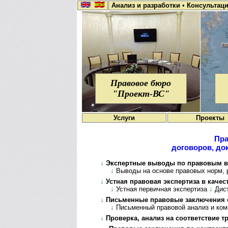
Анализ и разработки
•
Консультац
Правовое бюро
"Проект-ВС"
Услуги
Проекты
Пра
договоров, док
↓
Экспертные выводы по правовым во
↓
Выводы на основе правовых норм, раз
↓
Устная правовая экспертиза в каче
↓
Устная первичная экспертиза
↓
Дист
↓
Письменные правовые заключения 
↓
Письменный правовой анализ и ко
↓
Проверка, анализ на соответствие 