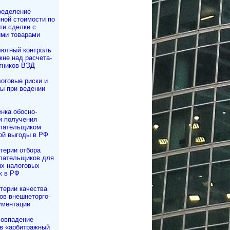
еделение
ной стоимости по
ти сделки с
ми товарами
ютный контроль
не над рас­че­та­
тников ВЭД
оговые риски и
ы при ведении
нка обосно­
и получения
лательщиком
ой выгоды в РФ
терии отбора
лательщиков для
х налоговых
к в РФ
терии качества
в внешне­тор­го­
ументации
овпадение
в «арбитражный