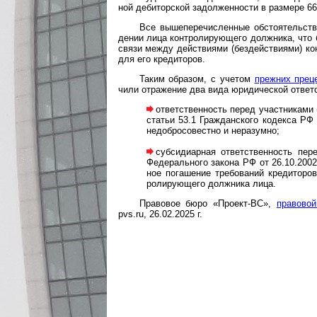
ной деби­тор­ской задол­жен­ности в раз­мере 6
Все вышеперечисленные обстоятельства де
дении лица контро­лиру­ющего долж­ника, что бес
связи между дейст­виями (без­дейст­виями) кон
для его креди­торов.
Таким образом, с учетом
преж­них преце
чили отра­жение два вида юриди­чес­кой ответ­с
ответственность перед участниками (уч
ста­тьи 53.1 Граж­дан­ского коде­кса РФ 
недо­бро­со­ве­стно и нера­зумно;
субсидиарная ответственность перед
Феде­раль­ного закона РФ от 26.10.2002 
ное пога­шение требо­ваний креди­торов
роли­рую­щего долж­ника лица.
Правовое бюро «Проект-ВС»,
правовой
pvs.ru, 26.02.2025 г.