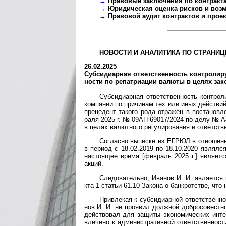
→
Правовые заключения по контракт
→
Юридическая оценка рисков и воз
→
Правовой аудит контрактов и прое
НОВОСТИ И АНАЛИТИКА ПО СТРАНИЦ
26.02.2025
Субсидиарная от­вет­ст­вен­ность кон­т­ро­ли­ру
но­с­ти по ре­па­т­ри­а­ции ва­лю­ты в це­лях за­к
Субсидиарная ответственность контроли
компа­нии по причи­нам тех или иных дейст­вий
преце­дент такого рода отра­жен в поста­нов­ле
раля 2025 г. № 09АП-69017/2024 по делу № А40
в целях валют­ного регули­рова­ния и ответ­ст­
Согласно выписке из ЕГРЮЛ в отношении
в пери­од с 18.02.2019 по 18.10.2020 явля­лс
насто­ящее время [фев­раль 2025 г.] явля­ет
акций.
Следовательно, Иванов И. И. является 
кта 1 ста­тьи 61.10 Закона о банк­рот­стве, что
Привлекая к субсидиарной ответственност
нов И. И. не проя­вил долж­ной добро­со­вест­н
дейст­вовал для защиты эконо­мичес­ких инт
вле­чено к админи­стра­тив­ной ответ­ст­вен­но