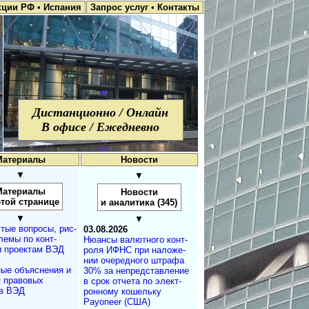
кции РФ
•
Испания
Запрос услуг
•
Контакты
Дистанционно / Онлайн
В офисе / Ежедневно
Материалы
Новости
▼
▼
Материалы
Новости
этой странице
и аналитика (345)
▼
▼
тые вопросы, рис­
03.08.2026
лемы по конт­
Нюансы валют­но­го кон­т­
и проектам ВЭД
ро­ля ИФНС при на­ло­же­
нии оче­ре­д­но­го штра­фа
ые объяснения и
30% за не­пред­с­та­в­ле­ние
 правовых
в срок от­че­та по эле­к­т­
в ВЭД
рон­но­му ко­ше­ль­ку
Payoneer (США)