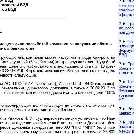
ам ВЭД
?
►
Вне
можностей ВЭД
контракт
ктов ВЭД
содержа
оформле
?
►
Пра
добросо
Е
ной дел
?
►
Фин
­ю­ще­го ли­ца рос­сий­с­кой ком­па­нии за на­ру­ше­ние обя­зан­
последс
о­на о бан­к­рот­стве
формули
ВЭД
рующих лиц ком­паний может насту­пить в ходе банк­рот­ства
 или упу­щений (бездей­ствия) конт­роли­рую­щих лиц. Судеб­ный
?
►
Пра
­нии Девя­того арбит­раж­ного апел­ля­ци­он­ного суда от 13 фев­
обеспеч
-282160/19. В крат­ком изло­жении обстоя­тель­ства этого дела
тельств
вен­ности сле­дующие.
?
►
Тре
 АО "НПО "МИР" [долж­ника], Ива­нов И. И. [ФИО изме­нены].
обеспеч
я гене­раль­ным дирек­тором долж­ника, а также с 26.02.2013 по
безопас
ся участ­ником (акцио­нером) долж­ника с раз­мером доли 100%
товаров 
РФ
контролиру­ющим долж­ника лицом по смыслу поло­же­ний пун­
?
►
Рис
 не опро­вер­гает и апел­лянт в своей жалобе.
банках 
и Иванова И. И., суд пер­вой инстан­ции уста­но­вил, что Ива­
?
►
Ра
о­сти при веде­нии хозяй­ст­вен­ной деятель­ности Долж­ника, без­
валютны
е­ре­сов Долж­ника вслед­ствие чего АО "НПО "МИР" было при­
между р
сти с назна­че­нием ему зна­чи­тель­ного штрафа в раз­мере 33 832