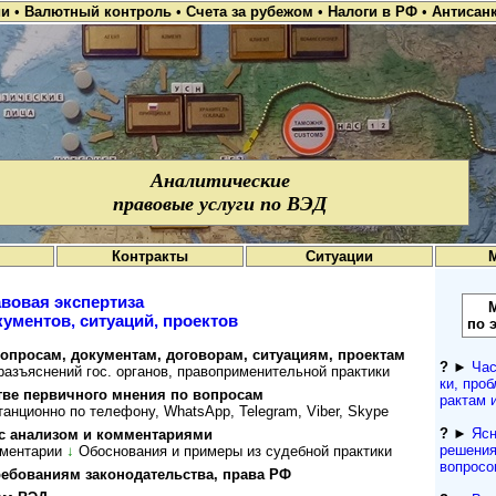
ии
•
Валютный контроль
•
Счета за рубежом
•
Налоги в РФ
•
Антисан
Аналитические
правовые услуги по ВЭД
Контракты
Ситуации
вовая экспертиза
ументов, ситуаций, проектов
по 
просам, документам, договорам, ситуациям, проектам
?
►
Час
ъяснений гос. органов, пра­во­при­ме­ни­тель­ной прак­тики
ки, проб
стве первичного мнения по вопросам
рактам 
анционно по телефону, WhatsApp, Telegram, Viber, Skype
?
►
Ясн
с анализом и комментариями
решения
мментарии
↓
Обоснования и примеры из судебной практики
вопросо
требованиям законодательства, права РФ