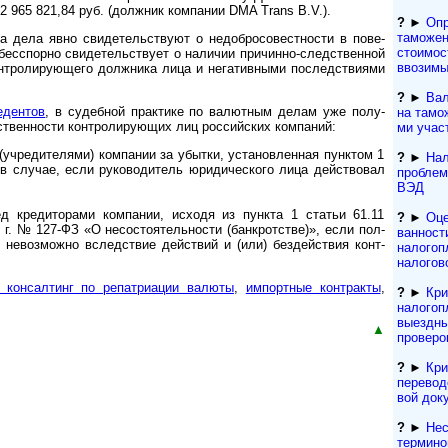
62 965 821,84 руб. (долж­ник компа­нии DMA Trans B.V.).
?
►
Опр
таможен
ла явно свиде­тель­ст­вуют о недо­бро­со­вест­но­сти в пове­
стоимос
­спорно свиде­тель­ст­вует о нали­чии при­чин­но-­след­ст­вен­ной
ввозимы
т­роли­рую­щего долж­ника лица и нега­тив­ными послед­стви­ями
?
►
Вал
­ден­тов
, в судеб­ной прак­тике по валют­ным делам уже полу­
на тамож
твен­ности конт­роли­рую­щих лиц рос­сий­ских ком­паний:
ми учас
реди­те­лями) ком­па­нии за убы­тки, уста­нов­лен­ная пунк­том 1
?
►
Нал
в слу­чае, если руко­во­ди­тель юри­ди­чес­кого лица дейст­во­вал
проблем
ВЭД
 креди­то­рами компа­нии, исходя из пун­кта 1 ста­тьи 61.11
?
►
Оце
г. № 127-ФЗ «О несо­стоя­тель­ности (банк­рот­стве)», если пол­
ванност
 невоз­можно вслед­ствие дейст­вий и (или) бездей­ствия конт­
налогоп
налогов
 консал­тинг по репат­риа­ции валюты
,
импорт­ные конт­ракты
,
?
►
Кри
налогоп
выездны
▲
проверо
?
►
Кри
переводо
вой док
?
►
Нес
термино