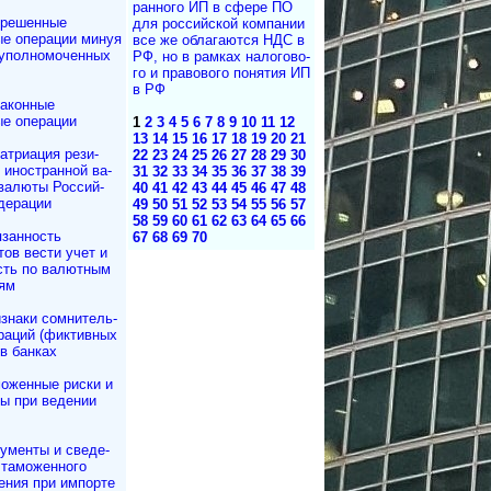
ран­но­го ИП в сфе­ре ПО
зрешенные
для рос­сий­с­кой ком­па­нии
е операции минуя
все же об­ла­га­ю­т­ся НДС в
 уполномоченных
РФ, но в рам­ках на­ло­го­во­
го и пра­во­во­го по­ня­тия ИП
в РФ
аконные
е операции
1
2
3
4
5
6
7
8
9
10
11
12
13
14
15
16
17
18
19
20
21
атриация ре­зи­
22
23
24
25
26
27
28
29
30
и иностранной ва­
31
32
33
34
35
36
37
38
39
валюты Рос­сий­
40
41
42
43
44
45
46
47
48
дерации
49
50
51
52
53
54
55
56
57
58
59
60
61
62
63
64
65
66
занность
67
68
69
70
тов вести учет и
сть по валютным
ям
знаки сомнитель­
раций (фиктивных
в банках
оженные риски и
ы при ведении
ументы и све­де­
а­мо­жен­но­го
е­ния при импорте