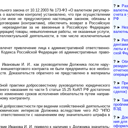
?
►
Ра
льного закона от 10.12.2003 № 173-ФЗ «О валют­ном регу­лиро­
валютны
о валют­ном конт­роле) уста­нов­лено, что при осу­щест­вле­нии
счета в
если иное не преду­смот­рено насто­ящим зако­ном, обя­заны в
РФ
огово­рами (конт­рак­тами), обеспе­чить возв­рат в Россий­скую
 нерези­дентам за не вве­зен­ные в Россий­скую Феде­рацию
?
►
Нез
е­рации) товары, невыпол­нен­ные работы, не ока­зан­ные услуги,
валютны
ел­лек­ту­аль­ной деятель­ности, в том числе исклю­чи­тель­ные
?
►
Реп
ден­та­м
ет привле­че­ние лица к адми­ни­ст­ра­тив­ной ответ­ст­вен­но­
лю­ты и 
5 Коде­кса Россий­ской Феде­рации об адми­нист­ратив­ных право­
ской Фе
?
►
Обя
Ивано­вым И. И.. как руко­води­те­лем Долж­ника после нару­
резиден­
внешне­торго­вого конт­ракта не были пред­при­няты все необ­хо­
отчетно
тв. Доказа­тельств обрат­ного не пред­став­лено в мате­риалы
операци
?
►
При
ой практики добросо­вест­ному руко­води­телю юриди­чес­кого
ных опе
в­ного нака­зания по части 5 ста­тьи 15.25 КоАП РФ доста­точно
сделок) 
 по изме­нению сро­ков испол­нения обяза­тельств путем направ­
ному контр­агенту.
?
►
Там
проблем
добросо­вест­ности при веде­нии хозяй­ст­вен­ной дея­тель­ности
ВЭД
но­мичес­ких инте­ресов Долж­ника вслед­ствие чего АО "НПО
 ответ­ствен­ности с назна­че­нием ему значи­тель­ного штрафа в
?
►
Док
ния для т
офор­м­л
вие Ива­нова И. И. при­вело к нали­чию у Долж­ника значи­тель­