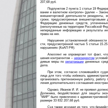
207,68 руб.
Подпунктом 2 пункта 1 статьи 19 Федера
вании и валют­ном конт­роле» (далее – Закона 
внешне­тор­говой деятель­ности рези­денты, 
сроки, преду­смот­рен­ные внешне­торго­выми д
Феде­рацию денеж­ных средств, упла­ченных
(неполу­чен­ные на терри­тории Россий­ской Фед
непере­дан­ные инфор­мацию и резуль­таты инт
права на них.
Нарушение установленной обязанности влеч
сти, преду­смот­рен­ной час­тью 5 ста­тьи 15.2
нару­ше­ниях (КоАП РФ).
Апеллянт не опровергает тот факт, что 
шения контр­аген­том –
нерези­дентом
усло­вий 
димые меры по
репат­риации
денеж­ных средс
дела.
При этом, согласно сложившейся судебн
лица для того чтобы избе­жать адми­нист­рати
органи­зовать претен­зион­ную работу, работу
ления допол­нитель­ного согла­шения ино­ст­ран­
Однако, Иванов И. И. не проявил должной 
Долж­ника, без­дейст­вовал для защиты эко
"МИР" было при­вле­чено к админи­стра­тив­ной
раз­мере 33 832 207,68 руб.
Суд также исходил из того, что бездейст­