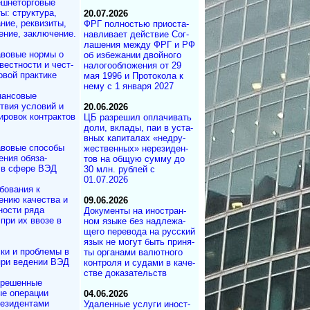
шнеторговые
ы: структура,
20.07.2026
ние, реквизиты,
ФРГ полностью при­ос­та­
ние, заключение.
на­в­ли­ва­ет дей­ст­вие Со­г­
ла­ше­ния меж­ду ФРГ и РФ
вовые нормы о
об из­бе­жа­нии двой­но­го
вестности и чест­
на­ло­го­об­ло­же­ния от 29
овой практике
мая 1996 и Про­то­ко­ла к
нему с 1 ян­ва­ря 2027
ансовые
твия условий и
20.06.2026
ровок контрактов
ЦБ разрешил опла­чи­вать
до­ли, вкла­ды, паи в ус­та­
в­ных ка­пи­та­лах «не­дру­
вовые способы
жест­вен­ных» не­ре­зи­ден­
ения обяза­
тов на об­щую сум­му до
 в сфере ВЭД
30 млн. руб­лей с
01.07.2026
бования к
ению качества и
09.06.2026
ности ряда
Документы на ино­ст­ран­
при их ввозе в
ном язы­ке без над­ле­жа­
ще­го пе­ре­во­да на рус­ский
язык не мо­гут быть при­ня­
ки и проблемы в
ты ор­га­на­ми ва­лют­но­го
при ведении ВЭД
кон­т­ро­ля и су­да­ми в ка­че­
ст­ве до­ка­за­те­ль­ств
зрешенные
е операции
04.06.2026
езидентами
Удаленные услуги ино­ст­