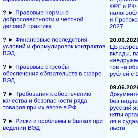
ФРГ и РФ о
?
►
Правовые нормы о
на­ло­го­об
добросовестности и чест­ной
и Про­то­ко
деловой практике
2027
?
►
Финансовые последствия
20.06.202
условий и формулировок контрактов
ЦБ разреши
ВЭД
вкла­ды, па
«не­дру­же
?
►
Правовые способы
тов на об­
обеспечения обяза­тельств в сфере
руб­лей с 
ВЭД
09.06.202
?
►
Требования к обеспечению
Документы 
качества и безопасности ряда
без над­ле­
товаров при их ввозе в РФ
рус­ский я
ня­ты ор­га
?
►
Риски и проблемы в банках при
ля и су­да­м
ведении ВЭД
ль­ств