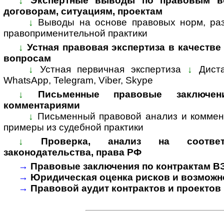
↓
Экспертные выводы по правовым во
договорам, ситуациям, проектам
↓
Выводы на основе правовых норм, раз
пра­во­при­ме­ни­тель­ной прак­тики
↓
Устная правовая экспертиза в качестве
вопросам
↓
Устная первичная экспертиза
↓
Дист
WhatsApp, Telegram, Viber, Skype
↓
Письменные правовые заключе
комментариями
↓
Письменный правовой анализ и коммен
примеры из судебной практики
↓
Проверка, анализ на соответ
законодательства, права РФ
→
Правовые заключения по контрактам В
→
Юридическая оценка рисков и возможн
→
Правовой аудит контрактов и проектов