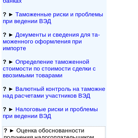
банках
?
►
Таможенные риски и проблемы
при ведении ВЭД
?
►
Документы и све­де­ния для та­
мо­жен­но­го офор­м­ле­ния при
импорте
?
►
Определение таможенной
стоимости по стоимости сделки с
ввозимыми товарами
?
►
Валютный контроль на таможне
над рас­че­та­ми участников ВЭД
?
►
Налоговые риски и проблемы
при ведении ВЭД
?
► Оценка обосно­ванности
получения налогоплательщиком