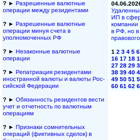
?
►
Разрешенные валютные
04.06.202
операции между резидентами
Удаленные 
ИП в сфе­р
?
►
Разрешенные валютные
ком­па­нии 
операции минуя счета в
в РФ, но в 
уполномоченных РФ
пра­во­во­г
?
►
Незаконные валютные
1
2
3
4
5
6
операции
16
17
18
1
27
28
29
3
?
►
Репатриация ре­зи­ден­та­ми
38
39
40
4
иностранной ва­лю­ты и валюты Рос­
49
50
51
5
сий­ской Федерации
60
61
62
6
?
►
Обязанность резиден­тов вести
учет и отчетность по валютным
операциям
?
►
Признаки сомнитель­ных
операций (фиктивных сделок) в