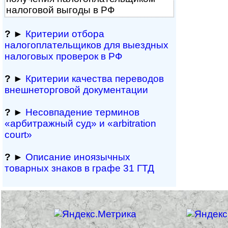
налоговой выгоды в РФ
?
►
Критерии отбора
налогоплательщиков для выездных
налоговых проверок в РФ
?
►
Критерии качества переводов
внешне­тор­го­вой документации
?
►
Несовпадение терминов
«арбитражный суд» и «arbitration
court»
?
►
Описание иноязычных
товарных знаков в графе 31 ГТД