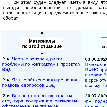
При этом судам следует иметь в виду, чт
выгоды необоснованной не должно затр
налогоплательщика, предусмотренные законод
сборах.
▼
Материалы
по этой странице
и 
▼
?
►
Частые вопросы, рис­ки,
03.08.202
проблемы по конт­рактам и проектам
Нюансы вал
ВЭД
ИФНС при н
штра­фа 30
?
►
Ясные объяснения и решения
в срок от­ч
правовых вопросов ВЭД
ше­ль­ку 
?
►
Внешнеторговые контракты:
20.07.202
структура, содержание, реквизиты,
ФРГ полнос
оформление, заключение.
ет дей­ст­в