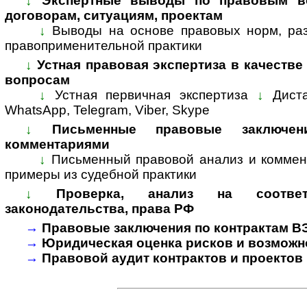
↓
Экспертные выводы по правовым во
договорам, ситуациям, проектам
↓
Выводы на основе правовых норм, раз
пра­во­при­ме­ни­тель­ной прак­тики
↓
Устная правовая экспертиза в качестве
вопросам
↓
Устная первичная экспертиза
↓
Дист
WhatsApp, Telegram, Viber, Skype
↓
Письменные правовые заключе
комментариями
↓
Письменный правовой анализ и коммен
примеры из судебной практики
↓
Проверка, анализ на соответ
законодательства, права РФ
→
Правовые заключения по контрактам В
→
Юридическая оценка рисков и возможн
→
Правовой аудит контрактов и проектов