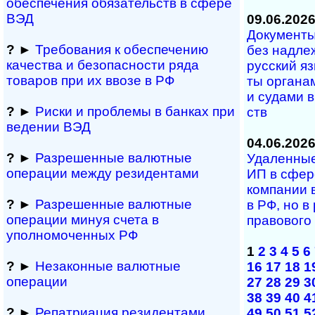
обеспечения обяза­тельств в сфере
ВЭД
09.06.202
Документы 
?
►
Требования к обеспечению
без над­ле­
качества и безопасности ряда
рус­ский яз
товаров при их ввозе в РФ
ты ор­га­на­
и су­да­ми в 
?
►
Риски и проблемы в банках при
ств
ведении ВЭД
04.06.202
?
►
Разрешенные валютные
Удаленные 
операции между резидентами
ИП в сфе­р
ком­па­нии 
?
►
Разрешенные валютные
в РФ, но в р
операции минуя счета в
пра­во­во­г
уполномоченных РФ
1
2
3
4
5
6
?
►
Незаконные валютные
16
17
18
1
операции
27
28
29
3
38
39
40
4
?
►
Репатриация ре­зи­ден­та­ми
49
50
51
5