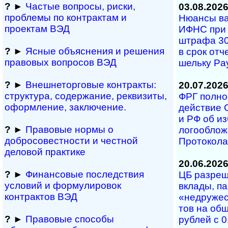
?
►
Частые вопросы, рис­ки,
03.08.202
проблемы по конт­рактам и
Нюансы валю
проектам ВЭД
ИФНС при на
штра­фа 30%
?
►
Ясные объяснения и решения
в срок от­че
правовых вопросов ВЭД
ше­ль­ку P
?
►
Внешнеторговые контракты:
20.07.202
структура, содержание, реквизиты,
ФРГ полност
оформление, заключение.
дей­ст­вие 
и РФ об из­
?
►
Правовые нормы о
ло­го­об­ло
добросовестности и чест­ной
Про­то­ко­л
деловой практике
20.06.202
?
►
Финансовые последствия
ЦБ разреши
условий и формулировок
вкла­ды, паи
контрактов ВЭД
«не­дру­жес
тов на об­
?
►
Правовые способы
руб­лей с 