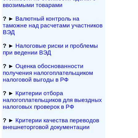
ввозимыми товарами
?
►
Валютный контроль на
таможне над рас­че­та­ми участников
ВЭД
?
►
Налоговые риски и проблемы
при ведении ВЭД
?
►
Оценка обосно­ванности
получения налогоплательщиком
налоговой выгоды в РФ
?
►
Критерии отбора
налогоплательщиков для выездных
налоговых проверок в РФ
?
►
Критерии качества переводов
внешне­тор­го­вой документации