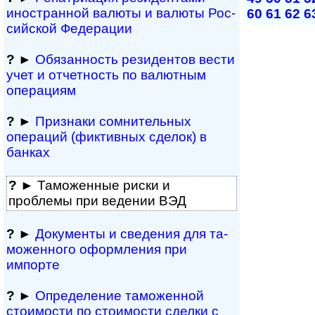
иностранной ва­лю­ты и валюты Рос­
60
61
62
6
сий­ской Федерации
?
►
Обязанность резиден­тов вести
учет и отчетность по валютным
операциям
?
►
Признаки сомнитель­ных
операций (фиктивных сделок) в
банках
?
► Таможенные риски и
проблемы при ведении ВЭД
?
►
Документы и све­де­ния для та­
мо­жен­но­го офор­м­ле­ния при
импорте
?
►
Определение таможенной
стоимости по стоимости сделки с