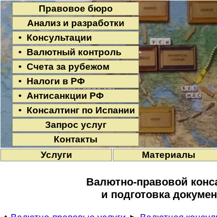
Правовое бюро
Анализ и разработки
• Консультации
• Валютный контроль
• Счета за рубежом
• Налоги в РФ
• Антисанкции РФ
• Консалтинг по Испании
Запрос услуг
Контакты
Услуги
Материалы
Валютно-правовой конс
и подготовка докуме