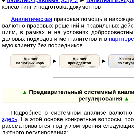
♦
Валютно-правовые услуги
►
Валютная консул
консалтинг и подготовка документов
Ана­ли­ти­че­с­кая
пра­во­вая по­мощь в на­хо­ж­де­
ва­лют­но-­пра­во­вых ре­ше­ний и пра­ви­ль­ных дей­ст
ци­ям, в рам­ках и на усло­ви­ях доб­ро­со­вест­ных
дело­вых под­хо­дов и мен­та­ли­те­тов и в
парт­не­р
мую кли­енту без по­сред­ников.
Анализ
Анализ
Консати
►
►
валютных норм
прецедентов
по ситуа
▲
Предварительный системный анали
регулирования
▲
Подробнее о системном анализе валютно-
здесь
. На этой основе конк­рет­ные во­п­ро­сы, пр
рас­смат­рива­ются под углом зре­ния следу­ющих
лют­но­го регу­лиро­вания: