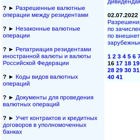
ди­ви­денда
?
►
Разрешенные валютные
операции между резидентами
02.07.2022
Разрешения,
?
►
Незаконные валютные
по за­чис­ле
операции
по вне­ш­не­
за­ру­беж­ны
?
►
Репатриация ре­зи­ден­та­ми
иностранной ва­лю­ты и валюты
1
2
3
4
5
6
Рос­сий­ской Федерации
16
17
18
19
28
29
30
31
?
►
Коды видов валютных
40
41
операций
?
►
Документы для проведения
валютных операций
?
►
Учет контрактов и кре­дит­ных
договоров в упол­номоченных
банках