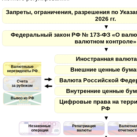
Запреты, ограничения, разрешения по Указа
2026 гг.
▼
Федеральный закон РФ № 173-ФЗ «О валю
валютном контроле
▼
Иностранная валют
Валютныые
Внешние ценные бума
нерезиденты РФ
Валюта Российской Феде
Счета
за рубежом
Внутренние ценные бу
Вывоз из РФ
Цифровые права на терр
РФ
▼
Незаконные
Репатриация
Валютна
операции
валюты
отчетност