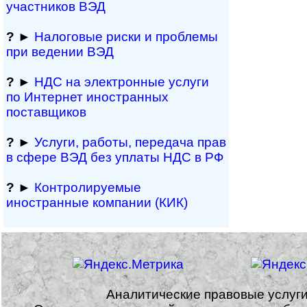
участников ВЭД
?
►
Налоговые риски и проблемы
при ведении ВЭД
?
►
НДС на электронные услуги
по Интернет иностранных
поставщиков
?
►
Услуги, работы, пе­ре­да­ча прав
в сфере ВЭД без уплаты НДС в РФ
?
►
Контролируемые
иностранные компании (КИК)
Аналитические правовые услуг