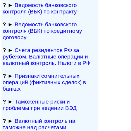
?
►
Ведомость бан­ков­ско­го
контроля (ВБК) по контракту
?
►
Ведомость бан­ков­ско­го
контроля (ВБК) по кредитному
договору
?
►
Счета резидентов РФ за
рубежом. Валютные операции и
валютный контроль. Налоги в РФ
?
►
Признаки сомнитель­ных
операций (фиктивных сделок) в
банках
?
►
Таможенные риски и
проблемы при ведении ВЭД
?
►
Валютный контроль на
таможне над рас­че­та­ми