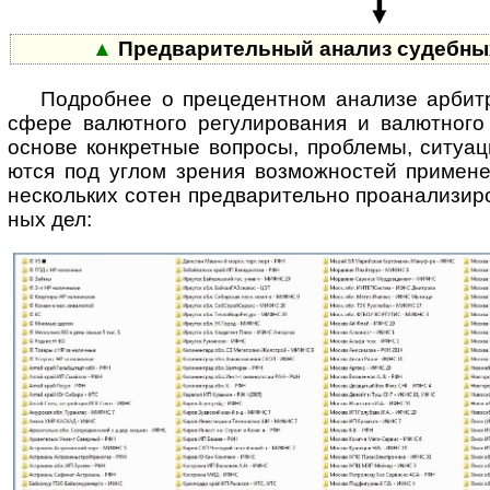
▲
Предварительный анализ судебны
Подробнее о прецедентном анализе арбит
сфере валют­ного регули­рова­ния и валют­ного
основе конк­рет­ные воп­росы, проб­лемы, ситу­ац
ются под углом зре­ния возмож­ностей приме­н
неско­льких сотен пред­вари­тельно про­ана­ли­зи­
ных дел: