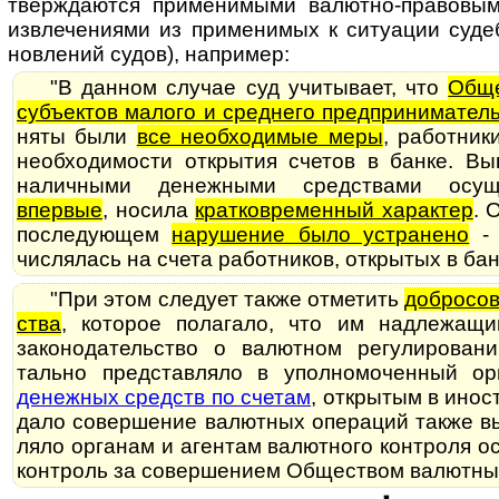
тверж­даются при­ме­ни­мы­ми валютно-­право­в
извле­чени­ями из при­ме­нимых к ситу­ации суде
новле­ний судов), например:
"В данном случае суд учитывает, что
Обще
субъ­ек­тов малого и сред­него пред­прини­матель
няты были
все необхо­димые меры
, работ­ни
необхо­димости откры­тия сче­тов в банке. В
налич­ными денеж­ными сред­ст­вами осущ
впервые
, носила
кратко­времен­ный харак­тер
. 
по­с­ле­ду­ю­щем
нару­шение было устра­нено
- 
числя­лась на счета работ­ников, откры­тых в бан
"При этом следует также отме­тить
добро­со­
ства
, кото­рое пола­гало, что им надле­жащи
законо­датель­ство о валют­ном регу­лиро­ван
тально пред­став­ляло в упол­номо­чен­ный 
денеж­ных средств по сче­там
, откры­тым в ино­с
дало совер­шение валют­ных опера­ций также вы
ляло орга­нам и аген­там валют­ного конт­роля 
конт­роль за совер­шением Обще­ством валют­ны