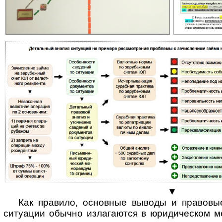
▼
Как правило, основные выводы и правовые
ситу­ации обы­чно изла­гаю­тся в юри­дичес­ком 