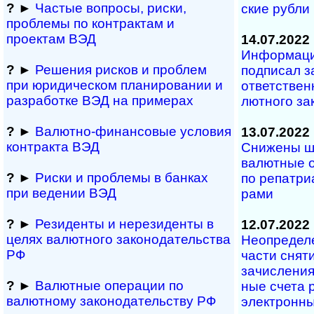
?
►
Частые вопросы, рис­ки,
ские рубли
проблемы по конт­рактам и
проектам ВЭД
14.07.2022
Информаци
?
►
Решения рисков и про­блем
под­пи­сал за
при юридичес­ком планирова­нии и
от­вет­ст­вен
разра­ботке ВЭД на примерах
лют­но­го за­
?
►
Валютно-финансовые условия
13.07.2022
контракта ВЭД
Снижены шт
ва­лют­ные о
?
►
Риски и проблемы в банках
по ре­па­т­ри
при ведении ВЭД
рами
?
►
Резиденты и не­ре­зи­ден­ты в
12.07.2022
целях валютного за­ко­но­да­тель­ст­ва
Неопределе
РФ
час­ти сня­ти
за­чи­сле­ни
?
►
Валютные операции по
ные сче­та р
валютному за­ко­но­да­тель­ст­ву РФ
эле­к­т­рон­