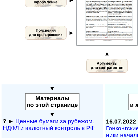
►
оформление
Пояснения
►
для проверяющих
▲
Аргументы
для контрагентов
▼
Материалы
по этой странице
и 
▼
?
►
Ценные бумаги за рубежом.
16.07.2022
НДФЛ и ва­лют­ный кон­т­роль в РФ
Гонконгские
ни­ки на­ча­