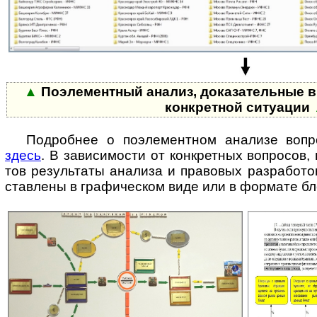
▲
Поэлементный анализ, доказательные в
конкретной ситуации
Подробнее о поэлементном анализе вопрос
здесь
. В зави­симо­сти от конк­рет­ных во­п­ро­сов
тов резуль­таты ана­лиза и право­вых разра­бот
став­ле­ны в графи­чес­ком виде или в фор­мате бл