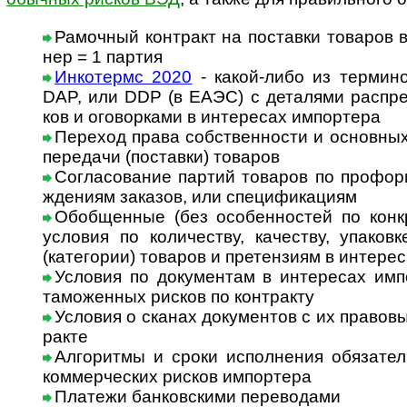
Рамочный контракт на поставки товаров в 
нер = 1 партия
Инкотермс 2020
- какой-либо из терми
DAP, или DDP (в ЕАЭС) с дета­лями рас­пре­д
ков и ого­вор­ками в инте­ре­сах импортера
Переход права собственности и основных
пере­дачи (пос­та­вки) товаров
Согласование партий товаров по про­фор­ма
жде­ниям зака­зов, или спе­ци­фи­кациям
Обобщенные (без особенностей по конк
усло­вия по коли­чес­тву, каче­с­тву, упа­ко­вк
(кате­го­рии) това­ров и пре­тен­зиям в инте­ре
Условия по документам в инте­ре­сах импо
тамо­жен­ных рис­ков по кон­т­ракту
Условия о сканах документов с их право­вым
ракте
Алгоритмы и сроки исполнения обязатель
ком­мер­чес­ких рис­ков импортера
Платежи банковскими переводами