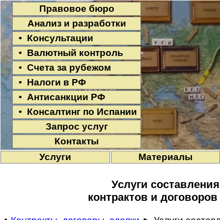
Правовое бюро
Анализ и разработки
• Консультации
• Валютный контроль
• Счета за рубежом
• Налоги в РФ
• Антисанкции РФ
• Консалтинг по Испании
Запрос услуг
Контакты
Услуги
Материалы
Услуги составления
контрактов и договоров