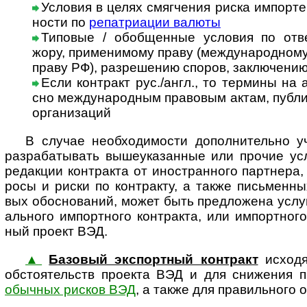
Условия в целях смягчения риска импорт
ности по
репат­риа­ции валюты
Типовые / обобщенные условия по ответ
жору, при­ме­ни­мому праву (меж­ду­на­род­ном
праву РФ), раз­ре­ше­нию спо­ров, заклю­че­нию
Если контракт рус./англ., то термины на ан
сно меж­ду­на­род­ным пра­во­вым актам, пуб­ли
орга­ни­за­ций
В случае необходимости дополнительно уч
раз­ра­ба­ты­вать выше­ука­зан­ные или про­чие усл
редак­ции кон­т­ракта от ино­ст­ран­ного парт­нера
росы и риски по кон­т­ра­кту, а также пись­мен­ных
вых обо­сно­ва­ний, может быть пред­ло­жена услуга
аль­ного импорт­ного конт­ракта, или импорт­ного
ный про­ект ВЭД.
▲
Базовый экспортный контракт
исходя
обсто­я­тельств про­екта ВЭД и для сниже­ния при
обыч­ных рис­ков ВЭД
, а также для пра­ви­ль­ного о