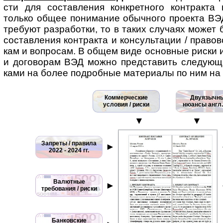
сти для состав­ле­ния кон­к­рет­ного кон­т­ра­кт
только общее пони­ма­ние обыч­ного про­е­кта В
тре­буют раз­ра­бо­тки, то в таких слу­чаях может
сос­тав­ле­ния кон­т­ра­кта и кон­суль­та­ции / пра­в
кам и воп­ро­сам. В об­щем виде основ­ные риски и
и дого­во­рам ВЭД можно пред­ста­вить сле­дую­щ
ками на более под­роб­ные мате­ри­алы по ним на
Коммерческие
Двуязычн
условия / риски
нюансы англ.
▼
▼
Запреты / правила
►
2022 - 2024 гг.
Валютные
►
требования / риски
Банковские