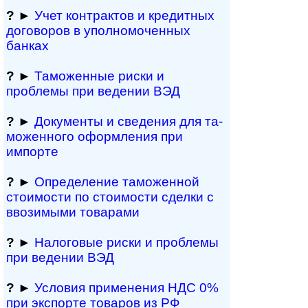
?
►
Учет контрактов и кре­дит­ных
договоров в упол­номоченных
банках
?
►
Таможенные риски и
проблемы при ведении ВЭД
?
►
Документы и све­де­ния для та­
мо­жен­но­го офор­м­ле­ния при
импорте
?
►
Определение таможенной
стоимости по стоимости сделки с
ввозимыми товарами
?
►
Налоговые риски и проблемы
при ведении ВЭД
?
►
Условия применения НДС 0%
при экспорте товаров из РФ