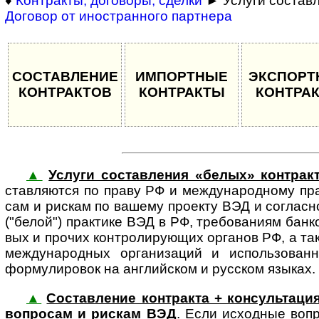
♦
Контракты, договоры, сделки
► Услуги составл
Договор от иностранного партнера
СОСТАВЛЕНИЕ
ИМПОРТНЫЕ
ЭКСПОРТ
КОНТРАКТОВ
КОНТРАКТЫ
КОНТРА
▲
Услуги состав­ле­ния «бе­лых» кон­т­рак
став­ляю­тся по праву РФ и меж­дуна­род­ному пра
сам и рис­кам по вашему про­екту ВЭД и согла­сно
("белой") прак­тике ВЭД в РФ, тре­бова­ниям бан­ко
вых и про­чих конт­роли­рую­щих орга­нов РФ, а так
меж­ду­на­род­ных орга­низа­ций и исполь­зо­ва
форму­лиро­вок на анг­лий­ском и рус­ском языках.
▲
Составление контракта + консуль­та­ция 
воп­ро­сам и рис­кам ВЭД
. Если ис­ход­ные воп­