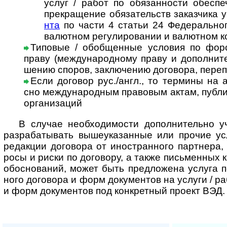
услуг / работ по обя­зан­но­сти обе­спе
пре­кра­ще­ние обя­за­тельств заказ­чика 
нта
по части 4 ста­тьи 24 Феде­раль­н
валют­ном регу­ли­ро­ва­нии и валют­ном к
Типовые / обобщенные условия по форс-
праву (меж­ду­на­род­ному праву и допол­ни­т
ше­нию спо­ров, заклю­че­нию дого­вора, пере
Если договор рус./англ., то термины на ан
сно меж­ду­на­род­ным пра­во­вым актам, пуб­ли
орга­ни­за­ций
В случае необходимости дополнительно уч
разрабатывать выше­ука­зан­ные или про­чие усл
редак­ции дого­вора от ино­ст­ран­ного парт­нера,
росы и риски по дого­вору, а также пись­мен­ных ко
обо­сно­ва­ний, может быть пре­д­ло­жена услуга под
ного дого­вора и форм доку­мен­тов на услуги / р
и форм доку­мен­тов под кон­к­рет­ный про­ект ВЭД.