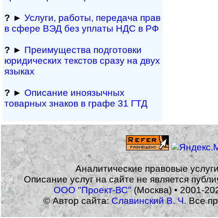
?
►
Услуги, работы, пе­ре­да­ча прав
в сфере ВЭД без уплаты НДС в РФ
?
►
Преимущества под­гото­вки
юри­ди­чес­ких тек­с­тов сразу на двух
языках
?
►
Описание иноязычных
товарных знаков в графе 31 ГТД
Аналитические правовые услуг
Описание услуг на сайте не является публ
ООО "Проект-ВС"
(Москва) • 2001-20
© Автор сайта:
Славинский В. Ч.
Все пр