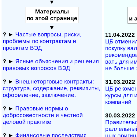
▼
Материалы
по этой странице
и 
▼
?
►
Частые вопросы, рис­ки,
11.04.2022
проблемы по конт­рактам и
ЦБ отмени
проектам ВЭД
покупку ва
ре­ко­мен­до
?
►
Ясные объяснения и решения
вать для им
правовых вопросов ВЭД
не больше 
?
►
Внешнеторговые контракты:
31.03.2022
структура, содержание, реквизиты,
ЦБ рекоме
оформление, заключение.
курсы для и
ком­па­ний
?
►
Правовые нормы о
добросовестности и чест­ной
30.03.2022
деловой практике
Правительств
рал­лель­ный
?
►
Финансовые последствия
ных ори­ги­н