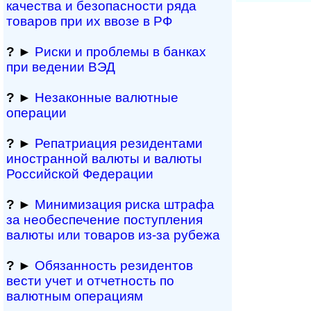
качества и безопасности ряда
товаров при их ввозе в РФ
?
►
Риски и проблемы в банках
при ведении ВЭД
?
►
Незаконные валютные
операции
?
►
Репатриация ре­зи­ден­та­ми
иностранной ва­лю­ты и валюты
Рос­сий­ской Федерации
?
►
Минимизация риска штрафа
за не­обес­пе­че­ние поступления
валюты или товаров из-за рубежа
?
►
Обязанность резиден­тов
вести учет и отчетность по
валютным операциям