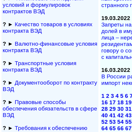
условий и формулировок
стран­но­го 
контрактов ВЭД
19.03.2022
?
►
Качество товаров в условиях
Запреты на 
контракта ВЭД
до­лей в иму
лица – не­р
?
►
Валютно-финансовые условия
ре­зи­ден­та
контракта ВЭД
го­во­ру о со
с ка­пи­тал
?
►
Транспортные условия
контракта ВЭД
16.03.2022
В России 
?
►
Документооборот по контракту
импорт нек
ВЭД
1
2
3
4
5
6
?
►
Правовые способы
16
17
18
19
обеспечения обяза­тельств в сфере
28
29
30
31
ВЭД
40
41
42
43
52
53
54
55
?
►
Требования к обеспечению
64
65
66
67