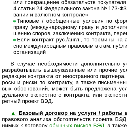
или пре­кра­ще­ние обя­за­тельств поку­па­теля
4 ста­тьи 24 Феде­раль­ного закона № 173-ФЗ
ва­нии и валют­ном кон­т­роле»
Типовые / обобщенные условия по форс-­
праву (меж­ду­на­род­ному праву и допол­ни­т
ше­нию спо­ров, заклю­че­нию кон­т­ра­кта, пере
Если контракт рус./англ., то термины на ан
сно меж­ду­на­род­ным пра­во­вым актам, пуб­ли
орга­ни­за­ций
В случае необходимости дополнительно уч
разра­ба­ты­вать выше­ука­зан­ные или про­чие усл
редак­ции конт­ра­кта от ино­ст­ран­ного парт­нера
росы и риски по кон­т­ра­кту, а также пись­мен­ных
вых обо­сно­ва­ний, может быть пред­ло­жена услу
дуа­ль­ного экс­порт­ного конт­ракта, или экс­порт
рет­ный про­ект ВЭД.
▲
Базовый договор на услуги / работы
правового ана­лиза обсто­я­тельств про­екта ВЭД
ни­мых к дого­вору
обыч­ных рис­ков ВЭД
, а также