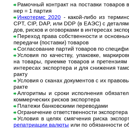
Рамочный контракт на поставки товаров в 
нер = 1 партия
Инкотермс 2020
- какой-либо из термин
CPT, CIP, DAP, или DDP (в ЕАЭС) с дета­лями 
дов, рис­ков и ого­вор­ками в инте­ре­сах эксп
Переход права собственности и основных
пере­дачи (пос­та­вки) товаров
Согласование партий товаров по специ­фи­
Условия по качеству, упаковке, маркировк
на товары, при­емке това­ров и пре­тен­зиям
интересах экс­пор­тера и для сни­же­ния тамо­
ракту
Условия о сканах документов с их пра­во­вы
ракте
Алгоритмы и сроки исполнения обязатель
ком­мер­чес­ких рис­ков экс­пор­тера
Платежи банковскими переводами
Ограничение ответственности экспортера п
Условия в целях смягчения риска экспор
репат­риа­ции валюты
или по обя­зан­но­сти об