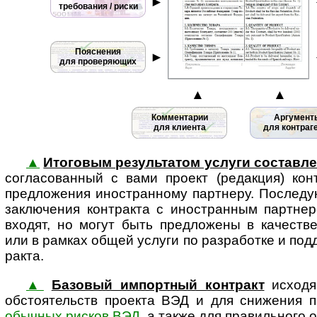
►
требования / риски
Пояснения
►
для проверяющих
▲
▲
Комментарии
Аргумент
для клиента
для контраг
▲
Итоговым результатом услуги составлен
согла­со­ван­ный с вами про­ект (редак­ция) конт
пред­ло­же­ния ино­ст­ран­ному парт­неру. После­д
заклю­че­ния кон­т­ра­кта с ино­ст­ран­ным парт­н
вхо­дят, но могут быть пред­ло­жены в каче­стве
или в рам­ках общей услуги по раз­ра­бо­тке и под­д
ракта.
▲
Базовый импортный контракт
исходя 
обсто­я­тельств про­екта ВЭД и для сниже­ния при
обыч­ных рис­ков ВЭД
, а также для пра­ви­ль­ного о