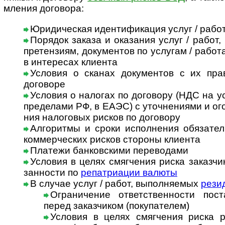
м­ле­ния дого­вора:
Юридическая идентификация услуг / работ
Порядок заказа и оказания услуг / работ, 
пре­тен­зиям, доку­мен­тов по услу­гам / рабо­
в инте­ре­сах кли­ента
Условия о сканах документов с их прав
договоре
Условия о налогах по договору (НДС на ус
пре­де­лами РФ, в ЕАЭС) с уточ­не­ни­ями и ог
ния нало­го­вых рис­ков по дого­вору
Алгоритмы и сроки исполнения обязатель
ком­мер­чес­ких рис­ков сто­роны кли­ента
Платежи банковскими переводами
Условия в целях смягчения риска заказч
зан­ности по
репат­риа­ции валюты
В случае услуг / работ, выполняемых
рези­
Огра­ни­че­ние ответ­ст­вен­но­сти по
перед заказ­чи­ком (поку­па­те­лем)
Условия в целях смягчения риска р