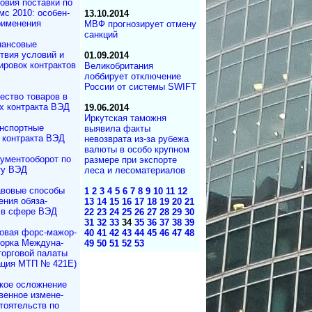
овия поставки по
с 2010: осо­бен­
13.10.2014
применения
МВФ прогнозирует отмену
санкций
ансовые
твия условий и
01.09.2014
ровок контрактов
Великобритания
лоббирует отключение
России от системы SWIFT
ество товаров в
х контракта ВЭД
19.06.2014
Иркутская таможня
нспортные
выявила факты
 контракта ВЭД
невозврата из-за рубежа
валюты в особо крупном
ументооборот по
размере при экспорте
ту ВЭД
леса и лесоматериалов
вовые способы
1
2
3
4
5
6
7
8
9
10
11
12
ения обяза­
13
14
15
16
17
18
19
20
21
 в сфере ВЭД
22
23
24
25
26
27
28
29
30
31
32
33
34
35
36
37
38
39
овая форс-мажор­
40
41
42
43
44
45
46
47
48
ворка Междуна­
49
50
51
52
53
торговой палаты
ация МТП № 421Е)
кое осложнение
вен­ное измене­
то­ятельств по