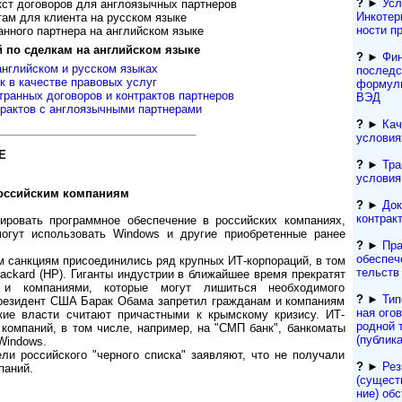
?
►
Усл
т договоров для англо­языч­ных парт­неров
Инкотерм
м для кли­ента на рус­ском языке
нос­ти 
ного парт­нера на анг­лий­ском языке
по сдел­кам на анг­лий­ском языке
?
►
Фин
г­лийс­ком и рус­ском языках
последс
 в каче­стве пра­во­вых ус­луг
формули
ран­ных дого­воров и конт­рактов парт­неров
ВЭД
ак­тов с англо­языч­ными парт­нерами
?
►
Кач
условия
Е
?
►
Тра
условия
 российским компаниям
?
►
Док
контрак
кировать программное обеспечение в российских компаниях,
огут использовать Windows и другие приобретенные ранее
?
►
Пра
обеспеч
м санкциям присоединились ряд крупных ИТ-корпораций, в том
тельств
-Packard (HP). Гиганты индустрии в ближайшее время прекратят
 и компаниями, которые могут лишиться необходимого
?
►
Тип
президент США Барак Обама запретил гражданам и компаниям
ная ого
кие власти считают причастными к крымскому кризису. ИТ-
род­ной 
 компаний, в том числе, например, на "СМП банк", банкоматы
(публик
Windows.
ели российского "черного списка" заявляют, что не получали
?
►
Рез
паний.
(сущест­
ние) обс