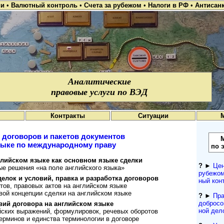
ии
•
Валютный контроль
•
Счета за рубежом
•
Налоги в РФ
•
Антисан
Аналитические
правовые услуги по ВЭД
Контракты
Ситуации
 договоров и пакетов документов
зыке по международному праву
по 
лийском языке как ос­нов­ном язы­ке сделки
?
►
Цен
решения «на по­ле анг­лийс­кого языка»
рубежом
елок и условий, правка и раз­ра­ботка дого­воров
ный кон­
ов, правовых актов на анг­лий­ском языке
ой концепции сделки на анг­лий­ском языке
?
►
Пра
добросо
й дого­вора на анг­лий­ском языке
ной дел
их выражений, форму­ли­ро­вок, рече­вых обо­ротов
минов и един­ства терми­но­ло­гии в дого­воре