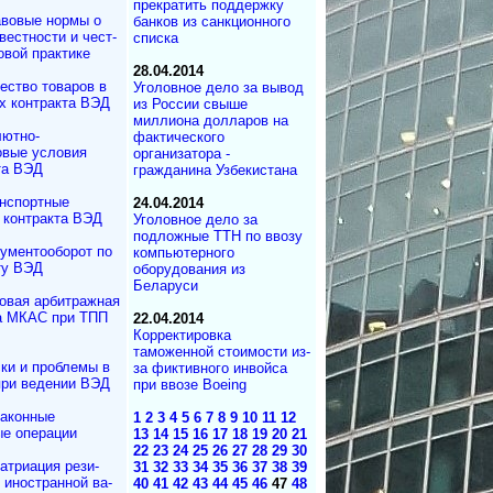
прекратить поддержку
вовые нормы о
банков из санкционного
вестности и чест­
списка
овой практике
28.04.2014
ество товаров в
Уголовное дело за вывод
х контракта ВЭД
из России свыше
миллиона долларов на
ютно-
фактического
вые условия
организатора -
та ВЭД
гражданина Узбекистана
нспортные
24.04.2014
 контракта ВЭД
Уголовное дело за
подложные ТТН по ввозу
ументооборот по
компьютерного
ту ВЭД
оборудования из
Беларуси
овая арбитражная
а МКАС при ТПП
22.04.2014
Корректировка
таможенной стоимости из-
ки и проблемы в
за фиктивного инвойса
при ведении ВЭД
при ввозе Boeing
аконные
1
2
3
4
5
6
7
8
9
10
11
12
е операции
13
14
15
16
17
18
19
20
21
22
23
24
25
26
27
28
29
30
атриация ре­зи­
31
32
33
34
35
36
37
38
39
и иностранной ва­
40
41
42
43
44
45
46
47
48