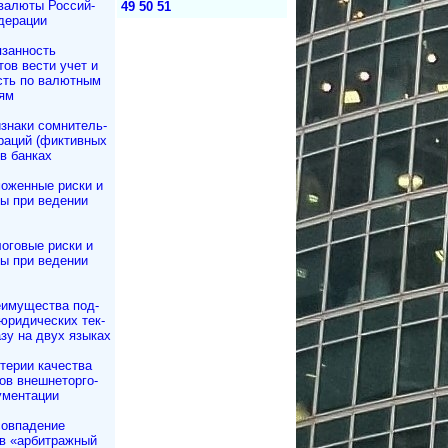
валюты Рос­сий­
49
50
51
дерации
занность
тов вести учет и
сть по валютным
ям
знаки сомнитель­
раций (фиктивных
в банках
оженные риски и
ы при ведении
оговые риски и
ы при ведении
имущества под­
юри­ди­чес­ких тек­
азу на двух языках
терии качества
в внешне­тор­го­
ументации
овпадение
в «арбитражный