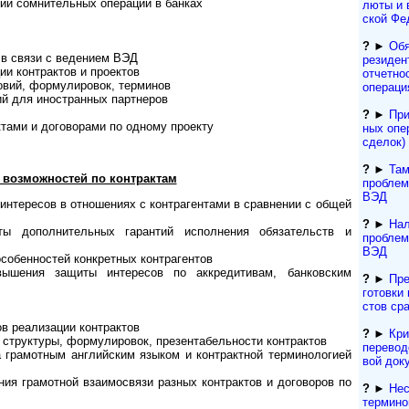
рии сомнительных операций в банках
лю­ты и 
ской Фе
?
►
Обя
 в связи с ведением ВЭД
резиден­
ции контрактов и проектов
отчетно
­вий, формулировок, терминов
операци
ий для иностранных партнеров
?
►
При
­тами и договорами по одному проекту
ных опе
сделок) 
?
►
Там
 возможностей по контрактам
проблем
ВЭД
тересов в отношениях с контр­аген­тами в сравнении с общей
?
►
Нал
ты дополнительных гарантий исполнения обязательств и
проблем
ВЭД
особенностей конкретных контрагентов
ы­шения защиты интересов по аккре­дитивам, банковским
?
►
Пре
гото­вки 
с­тов ср
ов реализации контрактов
?
►
Кри
труктуры, формулировок, презента­бель­ности контрактов
переводо
грамотным английским языком и контрактной терминологией
вой док
ния грамотной взаи­мосвязи разных контрактов и до­го­воров по
?
►
Нес
термино