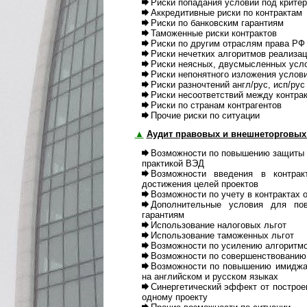
Риски попадания условий под кри­те
Аккредитивные риски по контрактам
Риски по банковским гарантиям
Таможенные риски контрактов
Риски по другим отраслям права РФ
Риски нечетких алгоритмов реали­за­
Риски неясных, двусмысленных усло
Риски непонятного изложения усло­в
Риски разночтений англ/рус, исп/рус
Риски несоответствий между контрак
Риски по странам контрагентов
Прочие риски по ситуации
▲
Аудит правовых и внешнеторговых
Возможности по повышению защиты ин
практикой ВЭД
Возможности введения в контрак
достижения целей проектов
Возможности по учету в контрактах 
Дополнительные условия для пов
гарантиям
Использование на­логовых льгот
Использование та­моженных льгот
Возможности по усилению алго­рит­м
Возможности по совершенствованию с
Возможности по повышению имиджа 
на английском и русском языках
Синергетический эффект от пост­ро­е­
одному проекту