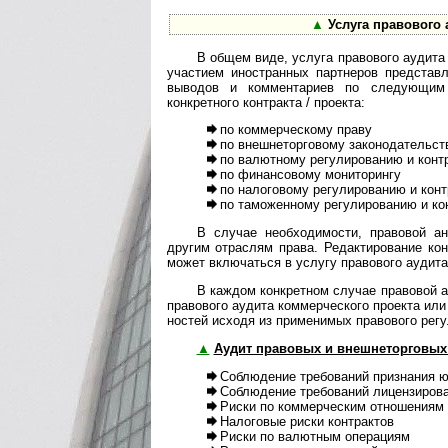
▲
Услуга правового 
В общем виде, услуга правового аудита
участием иностранных партнеров представл
выводов и комментариев по следующим 
конкретного контракта / проекта:
по коммерческому праву
по внешнеторговому законодательст
по валютному регулированию и конт
по финансовому мониторингу
по налоговому регулированию и кон
по таможенному регулированию и ко
В случае необходимости, правовой а
другим отраслям права. Редактирование ко
может включаться в услугу правового аудита
В каждом конкретном случае правовой а
правового аудита коммерческого проекта или 
нос­тей исходя из применимых правового регу
▲
Аудит правовых и внешнеторговых 
Соблюдение требований признания ю
Соблюдение требований лицензиро­ва
Риски по коммерческим отношениям 
Налоговые риски контрактов
Риски по валютным операциям