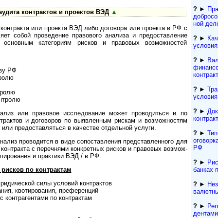
?
►
Пра
аудита контрактов и проектов ВЭД
▲
добросо
ной дел
 контракта или проекта ВЭД либо договора или проекта в РФ с
яет собой проведение правового анализа и предоставление
?
►
Кач
основным категориям рисков и правовых возможностей
условия
?
►
Вал
финансо
ву РФ
контрак
ролю
?
►
Тра
тролю
условия
нтролю
?
►
Док
нализ или правовое исследование может проводиться и по
контрак
нтрактов и договоров по выявленным рискам и возможностям
 или предоставляться в качестве отдельной услуги.
?
►
Тип
оговорк
нализ проводится в виде сопоставления представленного для
РФ
контракта с перечнями конкретных рисков и правовых воз­мож­
лирования и практики ВЭД / в РФ.
?
►
Рис
рисков по контрактам
банках 
ридической силы условий контрактов
?
►
Нез
­ния, квотирования, преференций
валютны
с контрагентами по контрактам
?
►
Реп
ден­та­м