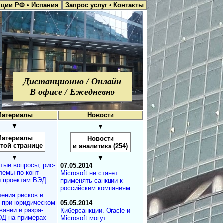
кции РФ
•
Испания
Запрос услуг
•
Контакты
Дистанционно / Онлайн
В офисе / Ежедневно
Материалы
Новости
▼
▼
Материалы
Новости
этой странице
и аналитика (254)
▼
▼
тые вопросы, рис­
07.05.2014
лемы по конт­
Microsoft не станет
и проектам ВЭД
применять санкции к
российским компаниям
ения рисков и
м при юридичес­ком
05.05.2014
а­нии и разра­
Киберсанкции. Oracle и
ЭД на примерах
Microsoft могут