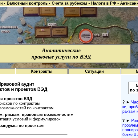
ии
•
Валютный контроль
•
Счета за рубежом
•
Налоги в РФ
•
Антисан
Аналитические
правовые услуги по ВЭД
Контракты
Ситуации
Правовой аудит
ктов и проектов ВЭД
по 
 и проектов ВЭД
?
►
Час
рисков по контрактам
ки, проб
возможностей по контрактам
рактам 
ям, рискам, правовым возможностям
нтация условий и формулировок
?
►
Реш
про­бле
рандумы по проектам
планиров
ботке В