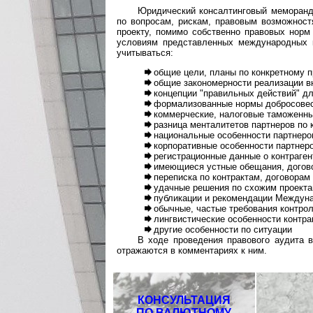
Юридический консалтинговый меморанд
по вопросам, рискам, правовым возможност
проекту, помимо собственно правовых норм
условиям представленных международных к
учитываться:
общие цели, планы по конкретному п
общие закономерности реализации в
концепции "правильных действий" дл
формализованные нормы добросовест
коммерческие, налоговые таможенные
разница менталитетов партнеров по 
национальные особенности партнеров
корпоративные особенности партнер
регистрационные данные о контраген
имеющиеся устные обещания, догово
переписка по контрактам, договорам
удачные решения по схожим проектам
публикации и рекомендации Междуна
обычные, частые требования контро
лингвистические особенности контрак
другие особенности по ситуации
В ходе проведения правового аудита в
отражаются в комментариях к ним.
КОНСУЛЬТАЦИЯ
ПО ВАЛЮТНОМУ