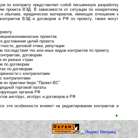
ум по контракту представляет собой письменную разработку
ям проекта ВЭД. В зависимости от ситуации по конкретному
 и обычаев, юридических материалов, имеющих отношение к
онтрактов ВЭД и договоров в РФ по проекту, также могут
роекту
нешнеэкономических проектов
я достижения целей проекта
ности, деловой этики, репутации
 последствия тех или иных видов контрактов по проекту
контрактам, договорам
 из разных стран
ов по договорам
тах по договорам
ренности с контрагентами
 с контрагентами
 из практики бюро "Проект-ВС"
родной торговой палаты
лирующих органов РФ
тов англ/рус, исп/рус и договоров в РФ
се эти особенности влияют на редактирование контрактов и
▲