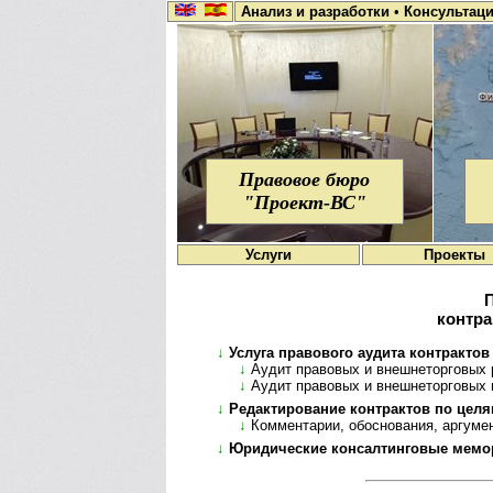
Анализ и разработки
•
Консультац
Правовое бюро
"Проект-ВС"
Услуги
Проекты
контра
↓
Услуга правового аудита контрактов
↓
Аудит правовых и внешнеторговых 
↓
Аудит правовых и внешнеторговых 
↓
Редактирование контрактов по цел
↓
Комментарии, обоснования, аргуме
↓
Юридические консалтинговые мемо