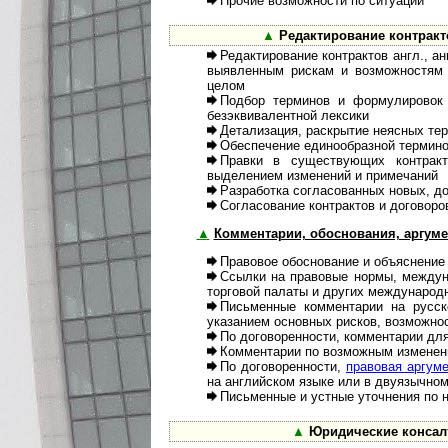
Прочие возможности по ситуации
▲
Редактирование контракт
Редактирование контрактов англ., ан
выявленным рискам и возможностям п
целом
Подбор терминов и формулировок 
безэквивалентной лексики
Детализация, раскрытие неясных тер
Обеспечение единообразной терми­но
Правки в существующих контрак
выделением изменений и примечаний
Разработка согласованных новых, до
Согласование контрактов и договоров
▲
Комментарии, обоснования, аргум
Правовое обоснование и объяснение
Ссылки на правовые нормы, меж­ду
торговой палаты и других международ
Письменные комментарии на рус­ск
указанием основных рисков, возможнос
По договоренности, комментарии дл
Комментарии по возможным изме­нени
По договоренности,
правовая аргу­м
на английском языке или в двуязычном
Письменные и устные уточнения по 
▲
Юридические консал