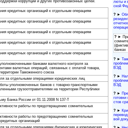
оддержки коррупции и других противозаконных целей.
лю­ты и 
ской Фе
ния кредитных организаций к отдельным операциям
?
►
Обя
резиден­
ния кредитных организаций к отдельным операциям
отчетно
операци
ния кредитных организаций к отдельным операциям
?
► При
сомните
ния кредитных организаций к отдельным операциям
(фиктив
банках
ния кредитных организаций к отдельным операциям
?
►
Там
проблем
уполномоченными банками валютного контроля за
ВЭД
нтами валютных операций, связанных с оплатой товара,
территории Таможенного союза
?
►
Нал
оля за отдельными операциями юридических лиц
проблем
ВЭД
аботы уполномоченных банков с товарно-транспортными
ленными грузоотправителями на территории Республики
?
►
Пре
гото­вки 
ьму Банка России от 01.11.2008 N 137-Т
с­тов ср
тивности работы по предотвращению сомнительных
?
►
Кри
переводо
тивности работы по предотвращению сомнительных
вой док
кредитных организаций
оля за отдельными операциями физических и юридических
?
►
Нес