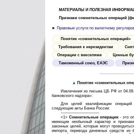
МАТЕРИАЛЫ И ПОЛЕЗНАЯ ИНФОРМАЦ
Признаки сомнитель­ных операций (фи
►
Правовые услуги по валютному регулиро
Понятие «сомнительных операций»
Требования к нерезидентам
Снят
Операции с векселями
Ценные бу
Таможенный союз, ЕАЭС
Призн
▲
Понятие «сомнительных опе
Извлечения из письма ЦБ РФ от 04.09
банковского надзора»:
Для целей квалификации операций
следующие акты Банка России:
--------------------------------
<1>
Сомнительные операции
- это о
имеющие необычный характер и признаки
законных целей, которые могут проводитьс
импорта, перевода денежных средств из