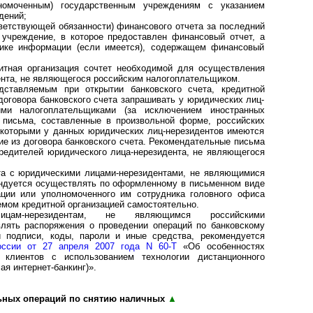
номоченным) государственным учреждениям с указанием
дений;
тветствующей обязанности) финансового отчета за последний
 учреждение, в которое предоставлен финансовый отчет, а
нике информации (если имеется), содержащем финансовый
итная организация сочтет необходимой для осуществления
нта, не являющегося российским налогоплательщиком.
дставляемым при открытии банковского счета, кредитной
договора банковского счета запрашивать у юридических лиц-
ими налогоплательщиками (за исключением иностранных
 письма, составленные в произвольной форме, российских
 которыми у данных юридических лиц-нерезидентов имеются
е из договора банковского счета. Рекомендательные письма
редителей юридического лица-нерезидента, не являющегося
та с юридическими лицами-нерезидентами, не являющимися
ндуется осуществлять по оформленному в письменном виде
ации или уполномоченного им сотрудника головного офиса
емом кредитной организацией самостоятельно.
ицам-нерезидентам, не являющимся российскими
лять распоряжения о проведении операций по банковскому
й подписи, коды, пароли и иные средства, рекомендуется
оссии от 27 апреля 2007 года N 60-Т
«Об особенностях
 клиентов с использованием технологии дистанционного
ая интернет-банкинг)».
ьных операций по снятию наличных
▲