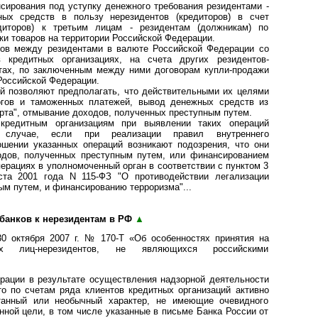
сирования под уступку денежного требования резидентами -
ых средств в пользу нерезидентов (кредиторов) в счет
едиторов) к третьим лицам - резидентам (должникам) по
и товаров на территории Российской Федерации.
дов между резидентами в валюте Российской Федерации со
 кредитных организациях, на счета других резидентов-
нтах, по заключенным между ними договорам купли-продажи
 Российской Федерации.
 позволяют предполагать, что действительными их целями
огов и таможенных платежей, вывод денежных средств из
рта", отмывание доходов, полученных преступным путем.
кредитным организациям при выявлении таких операций
лучае, если при реализации правил внутреннего
ошении указанных операций возникают подозрения, что они
одов, полученных преступным путем, или финансированием
перациях в уполномоченный орган в соответствии с пунктом 3
ста 2001 года N 115-ФЗ "О противодействии легализации
ым путем, и финансированию терроризма"...
банков к нерезидентам в РФ
▲
0 октября 2007 г. № 170-Т «Об особенностях принятия на
их лиц-нерезидентов, не являющихся российскими
ации в результате осуществления надзорной деятельности
о по счетам ряда клиентов кредитных организаций активно
танный или необычный характер, не имеющие очевидного
нной цели, в том числе указанные в письме Банка России от