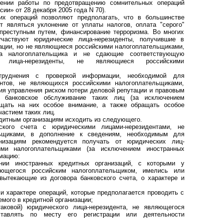
ении работы по предотвращению сомнительных операций
ии» от 28 декабря 2005 года N 70).
их операций позволяют предполагать, что в большинстве
 являться уклонение от уплаты налогов, оплата "серого"
преступным путем, финансирование терроризма. Во многих
частвуют юридические лица-нерезиденты, получившие в
зации, но не являющиеся российскими налогоплательщиками,
ра налогоплательщика и не сдающие соответствующую
 лица-нерезиденты, не являющиеся российскими
труднения с проверкой информации, необходимой для
ентов, не являющихся российскими налогоплательщиками,
ия управления риском потери деловой репутации и правовым
 банковское обслуживание таких лиц (за исключением
ащать на них особое внимание, а также обращать особое
астием таких лиц.
дитным организациям исходить из следующего.
ского счета с юридическими лицами-нерезидентами, не
ьщиками, в дополнение к сведениям, необходимым для
низациям рекомендуется получать от юридических лиц-
ими налогоплательщиками (за исключением иностранных
мацию:
нии иностранных кредитных организаций, с которыми у
яющегося российским налогоплательщиком, имелись или
вытекающие из договора банковского счета, о характере и
 и характере операций, которые предполагается проводить с
емого в кредитной организации;
таковой) юридического лица-нерезидента, не являющегося
ставлять по месту его регистрации или деятельности