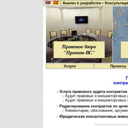
Анализ и разработки
•
Консультац
Правовое бюро
"Проект-ВС"
Услуги
Проекты
контра
↓
Услуга правового аудита контрактов
↓
Аудит правовых и внешнеторговых 
↓
Аудит правовых и внешнеторговых 
↓
Редактирование контрактов по цел
↓
Комментарии, обоснования, аргуме
↓
Юридические консалтинговые мемо