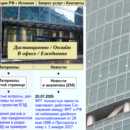
кции РФ
•
Испания
Запрос услуг
•
Контакты
Дистанционно / Онлайн
В офисе / Ежедневно
Материалы
Новости
▼
▼
Материалы
Новости
этой странице
и аналитика (254)
▼
▼
тые вопросы, рис­
20.07.2026
лемы по конт­
ФРГ полностью при­ос­та­
и проектам ВЭД
на­в­ли­ва­ет дей­ст­вие Со­г­
ла­ше­ния меж­ду ФРГ и РФ
ения рисков и
об из­бе­жа­нии двой­но­го
м при юридичес­ком
на­ло­го­об­ло­же­ния от 29
а­нии и разра­
мая 1996 и Про­то­ко­ла к
ЭД на примерах
нему с 1 ян­ва­ря 2027