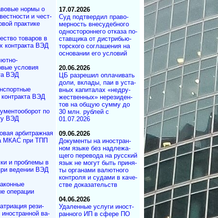
вовые нормы о
17.07.2026
вестности и чест­
Суд под­твер­дил пра­во­
овой практике
мер­ность вне­су­деб­ного
од­но­сто­рон­не­го от­ка­за по­
ество товаров в
с­тав­щика от дист­ри­бь­ю­
х контракта ВЭД
тор­с­ко­го со­г­ла­ше­ния на
ос­но­ва­нии его ус­ло­вий
ютно-
вые условия
20.06.2026
та ВЭД
ЦБ разрешил опла­чи­вать
до­ли, вкла­ды, паи в ус­та­
нспортные
в­ных ка­пи­та­лах «не­дру­
 контракта ВЭД
жест­вен­ных» не­ре­зи­ден­
тов на об­щую сум­му до
ументооборот по
30 млн. руб­лей с
ту ВЭД
01.07.2026
овая арбитражная
09.06.2026
а МКАС при ТПП
Документы на ино­ст­ран­
ном язы­ке без над­ле­жа­
ще­го пе­ре­во­да на рус­ский
ки и проблемы в
язык не мо­гут быть при­ня­
при ведении ВЭД
ты ор­га­на­ми ва­лют­но­го
кон­т­ро­ля и су­да­ми в ка­че­
аконные
ст­ве до­ка­за­те­ль­ств
е операции
04.06.2026
атриация ре­зи­
Удаленные услуги ино­ст­
и иностранной ва­
ран­но­го ИП в сфе­ре ПО