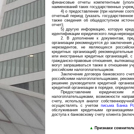
финансовые отчеты компетентным (упол
наименований таких государственных учреж
4) о предоставлении (при наличии соо
отчетный период (указать государственное
также сведения об общедоступном источ
отчет);
5) другую информацию, которую кред
идентификации юридического лица-нерезиде
2. В дополнение к документам, пре
организации рекомендуется до заключения 
нерезидентов, не являющихся российск
кредитных организаций) рекомендательные
или иностранных кредитных организаций, с
гражданско-правовые отношения, вытекающи
могут запрашиваться также в отношении уч
российским налогоплательщиком.
Заключение договора банковского сче
российскими налогоплательщиками, рекоме
решению руководителя кредитной организ
кредитной организации в порядке, определя
Предоставление юридическим л
налогоплательщиками, возможности направ
счету, используя аналог собственноручно
осуществлять с учетом
письма Банка Р
обслуживания кредитными организациями
доступа к банковскому счету клиента (включ
▲
Признаки сомнител