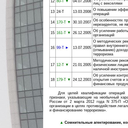
12
80-Т ▼
04.07.2008
лиц с векселями
О повышении эффек
13
24-Т
13.03.2008
операций
Об особенностях пр
14
170-Т ▼
30.10.2007
нерезидентов, не 
Об усилении работ
15
161-Т ▼
26.12.2005
организаций
О методических ре
правил внутреннего
16
99-Т ►
13.07.2005
(отмыванию) доход
терроризма
Методические реком
17
12-Т ▼
21.01.2005
физическими лицами
наличной иностран
Об усилении контро
18
179-Т ▼
24.12.2003
открытия счетов и 
финансовых продук
Для целей квалификации операций 
признаки, указывающие на необычный хар
России от 2 марта 2012 года N 375-П «О
организации в целях противодействия лега
и финансированию терроризма».
▲
Сомнительные агентирование, ко