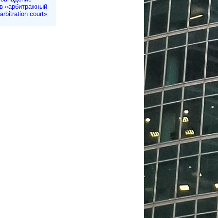
в «арбитражный
rbitration court»