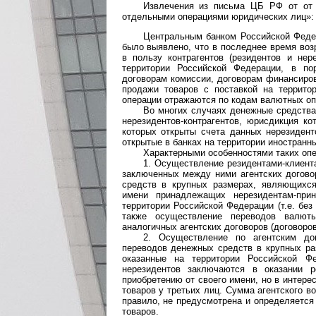
Извлечения из письма ЦБ РФ от от 
отдельными операциями юридических лиц»:
Центральным банком Российской Федер
было выявлено, что в последнее время во
в пользу контрагентов (резидентов и нер
территории Российской Федерации, в по
договорам комиссии, договорам финансиров
продажи товаров с поставкой на территор
операции отражаются по кодам валютных опе
Во многих случаях денежные средства
нерезидентов-контрагентов, юрисдикция ко
которых открыты счета данных нерезиденто
открытые в банках на территории иностранн
Характерными особенностями таких оп
1. Осуществление резидентами-клиент
заключенных между ними агентских догово
средств в крупных размерах, являющихся
имени принадлежащих нерезидентам-прин
территории Российской Федерации (т.е. бе
также осуществление переводов валют
аналогичных агентских договоров (договоро
2. Осуществление по агентским дог
переводов денежных средств в крупных ра
оказанные на территории Российской Фе
нерезидентов заключаются в оказании 
приобретению от своего имени, но в интере
товаров у третьих лиц. Сумма агентского во
правило, не предусмотрена и определяется
товаров.