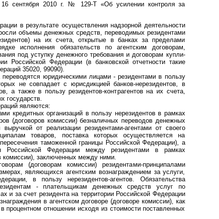
16 сентября 2010 г. № 129-Т «Об усилении контроля за
ации в результате осуществления надзорной деятельности
зросли объемы денежных средств, переводимых резидентами
езидентов) на их счета, открытые в банках за пределами
рядке исполнения обязательств по агентским договорам,
ания под уступку денежного требования и договорам купли-
ии Российской Федерации (в банковской отчетности такие
раций 35020, 99090).
 переводятся юридическими лицами - резидентами в пользу
торых не совпадает с юрисдикцией банков-нерезидентов, в
в, а также в пользу резидентов-контрагентов на их счета,
ых государств.
ераций являются:
ами кредитных организаций в пользу нерезидентов в рамках
ров (договоров комиссии) безналичных переводов денежных
 выручкой от реализации резидентами-агентами от своего
ципалам товаров, поставка которых осуществляется на
з пересечения таможенной границы Российской Федерации), а
ы Российской Федерации между резидентами в рамках
в комиссии), заключенных между ними.
оворам (договорам комиссии) резидентами-принципалами
змерах, являющихся агентским вознаграждением за услуги,
дерации, в пользу нерезидентов-агентов. Обязательства
резидентам - плательщикам денежных средств услуг по
сах и за счет резидента на территории Российской Федерации
знаграждения в агентском договоре (договоре комиссии), как
 в процентном отношении исходя из стоимости поставленных