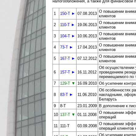
налогообложения, а также для финансовой п
О повышении внима
1
150-Т ►
07.08.2013
клиентов
О повышении внима
2
110-Т ►
19.06.2013
клиентов
О повышении внима
3
104-Т ►
10.06.2013
клиентов
О повышении внима
4
73-Т ►
17.04.2013
клиентов
О повышении внима
5
167-Т ►
07.12.2012
клиентов
Об осуществлении 
6
157-Т ►
16.11.2012
проведением резиде
перемещаемого по 
7
129-Т ▼
16.09.2010
Об усилении контр
Об особенностях р
8
83-Т ►
11.06.2010
накладными, оформ
Беларусь
9
8-Т
23.01.2009
В дополнение к пис
О повышении эффек
10
137-Т ▼
01.11.2008
операций
О повышении эффек
11
111-Т
03.09.2008
операций клиентов 
Об усилении контр