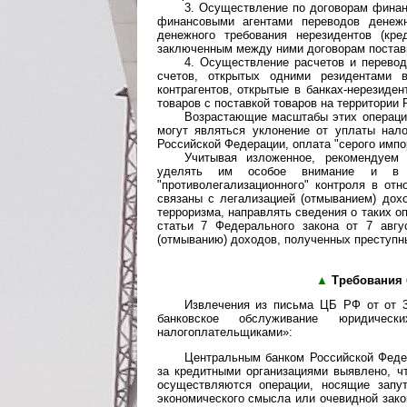
3. Осуществление по договорам финан
финансовыми агентами переводов денежн
денежного требования нерезидентов (кр
заключенным между ними договорам поставк
4. Осуществление расчетов и перево
счетов, открытых одними резидентами в
контрагентов, открытые в банках-нерезиде
товаров с поставкой товаров на территории
Возрастающие масштабы этих операций
могут являться уклонение от уплаты нал
Российской Федерации, оплата "серого импо
Учитывая изложенное, рекомендуем 
уделять им особое внимание и в с
"противолегализационного" контроля в отн
связаны с легализацией (отмыванием) дох
терроризма, направлять сведения о таких о
статьи 7 Федерального закона от 7 авгу
(отмыванию) доходов, полученных преступн
▲
Требования 
Извлечения из письма ЦБ РФ от от 3
банковское обслуживание юридическ
налогоплательщиками»:
Центральным банком Российской Федер
за кредитными организациями выявлено, чт
осуществляются операции, носящие запу
экономического смысла или очевидной зако