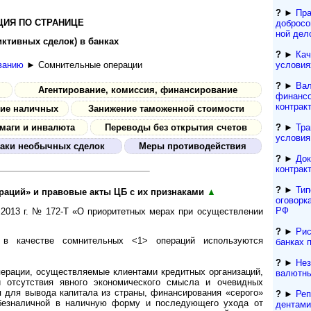
?
►
Пра
ИЯ ПО СТРАНИЦЕ
добросо
ной дел
ктивных сделок) в банках
?
►
Кач
условия
ванию
► Сомнительные операции
?
►
Вал
Агентирование, комиссия, финансирование
финансо
контрак
ие наличных
Занижение таможенной стоимости
?
►
Тра
маги и инвалюта
Переводы без открытия счетов
условия
аки необычных сделок
Меры противодействия
?
►
Док
контрак
?
►
Тип
раций» и правовые акты ЦБ с их признаками
▲
оговорк
РФ
.2013 г. № 172-Т «О приоритетных мерах при осуществлении
?
►
Рис
 в качестве сомнительных <1> операций используются
банках 
?
►
Нез
перации, осуществляемые клиентами кредитных организаций,
валютны
 отсутствия явного экономического смысла и очевидных
я для вывода капитала из страны, финансирования «серого»
?
►
Реп
 безналичной в наличную форму и последующего ухода от
ден­та­м