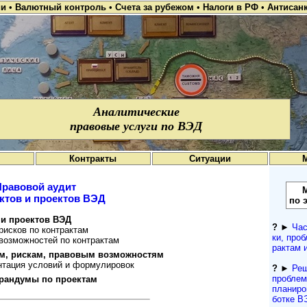
ии
•
Валютный контроль
•
Счета за рубежом
•
Налоги в РФ
•
Антисан
Аналитические
правовые услуги по ВЭД
Контракты
Ситуации
Правовой аудит
ктов и проектов ВЭД
по 
 и проектов ВЭД
?
►
Час
рисков по контрактам
ки, проб
возможностей по контрактам
рактам 
ям, рискам, правовым возможностям
нтация условий и формулировок
?
►
Реш
про­бле
рандумы по проектам
планиров
ботке В