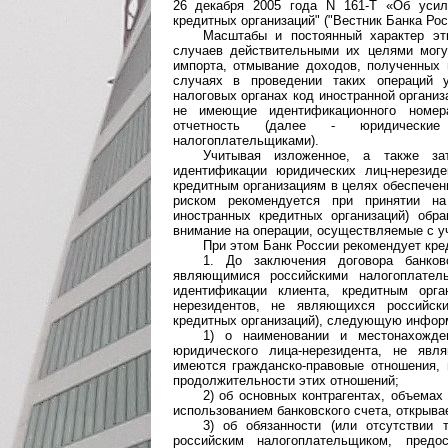
26 декабря 2005 года N 161-Т «Об усил
кредитных организаций" ("Вестник Банка Росс
Масштабы и постоянный характер эт
случаев действительными их целями могут
импорта, отмывание доходов, полученных 
случаях в проведении таких операций у
налоговых органах код иностранной органи
не имеющие идентификационного номе
отчетность (далее - юридические
налогоплательщиками).
Учитывая изложенное, а также за
идентификации юридических лиц-нерезид
кредитным организациям в целях обеспечен
риском рекомендуется при принятии на
иностранных кредитных организаций) обр
внимание на операции, осуществляемые с уч
При этом Банк России рекомендует кре
1. До заключения договора банков
являющимися российскими налогоплател
идентификации клиента, кредитным орга
нерезидентов, не являющихся российск
кредитных организаций), следующую инфор
1) о наименовании и местонахожде
юридического лица-нерезидента, не явл
имеются гражданско-правовые отношения, 
продолжительности этих отношений;
2) об основных контрагентах, объемах
использованием банковского счета, открыва
3) об обязанности (или отсутствии 
российским налогоплательщиком, предо