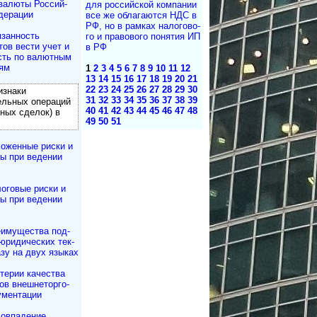
валюты Рос­сий­
для рос­сий­с­кой ком­па­нии
дерации
все же об­ла­га­ю­т­ся НДС в
РФ, но в рам­ках на­ло­го­во­
занность
го и пра­во­во­го по­ня­тия ИП
тов вести учет и
в РФ
сть по валютным
ям
1
2
3
4
5
6
7
8
9
10
11
12
13
14
15
16
17
18
19
20
21
22
23
24
25
26
27
28
29
30
знаки
31
32
33
34
35
36
37
38
39
ль­ных операций
40
41
42
43
44
45
46
47
48
ных сделок) в
49
50
51
оженные риски и
ы при ведении
оговые риски и
ы при ведении
имущества под­
юри­ди­чес­ких тек­
азу на двух языках
терии качества
в внешне­тор­го­
ументации
овпадение