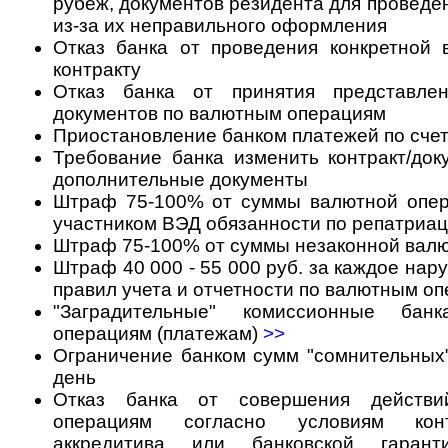
рубеж, документов резидента для провед
из-за их неправильного оформления
Отказ банка от проведения конкретной 
контракту
Отказ банка от принятия представле
документов по валютным операциям
Приостановление банком платежей по счет
Требование банка изменить контракт/док
дополнительные документы
Штраф 75-100% от суммы валютной опер
участником ВЭД обязанности по репатриа
Штраф 75-100% от суммы незаконной вал
Штраф 40 000 - 55 000 руб. за каждое на
правил учета и отчетности по валютным о
"Заградительные" комиссионные бан
операциям (платежам)
>>
Ограничение банком сумм "сомнительных
день
Отказ банка от совершения действи
операциям согласно условиям конт
аккредитива или банковской гарант