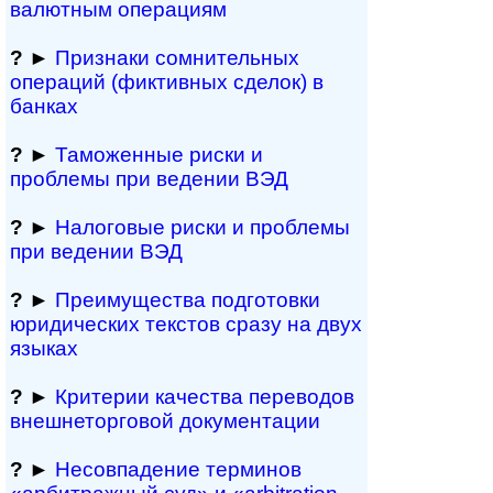
валютным операциям
?
►
Признаки сомнитель­ных
операций (фиктивных сделок) в
банках
?
►
Таможенные риски и
проблемы при ведении ВЭД
?
►
Налоговые риски и проблемы
при ведении ВЭД
?
►
Преимущества под­гото­вки
юри­ди­чес­ких тек­с­тов сразу на двух
языках
?
►
Критерии качества переводов
внешне­тор­го­вой документации
?
►
Несовпадение терминов