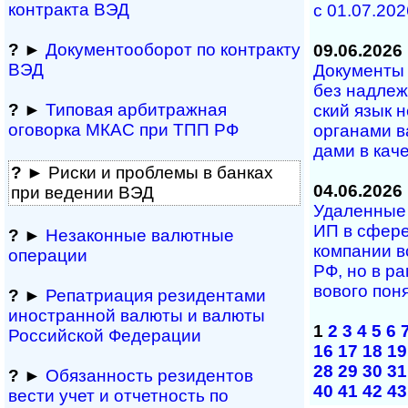
контракта ВЭД
с 01.07.202
?
►
Документооборот по контракту
09.06.2026
ВЭД
Документы н
без над­ле­ж
?
►
Типовая арбитражная
ский язык н
оговорка МКАС при ТПП РФ
ор­га­на­ми в
да­ми в ка­че­
?
► Риски и проблемы в банках
04.06.2026
при ведении ВЭД
Удаленные у
ИП в сфе­ре
?
►
Незаконные валютные
ком­па­нии в
операции
РФ, но в рам
во­во­го по­
?
►
Репатриация ре­зи­ден­та­ми
иностранной ва­лю­ты и валюты
1
2
3
4
5
6
Рос­сий­ской Федерации
16
17
18
19
28
29
30
31
?
►
Обязанность резиден­тов
40
41
42
43
вести учет и отчетность по