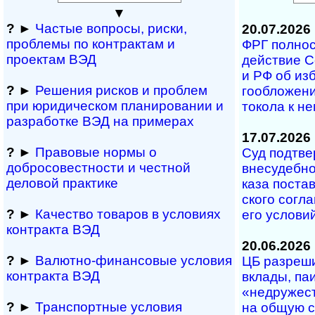
▼
?
►
Частые вопросы, рис­ки,
20.07.2026
проблемы по конт­рактам и
ФРГ полность
проектам ВЭД
дей­ст­вие С
и РФ об из­б
?
►
Решения рисков и про­блем
го­об­ло­же­
при юридичес­ком планирова­нии и
то­ко­ла к н
разра­ботке ВЭД на примерах
17.07.2026
?
►
Правовые нормы о
Суд под­тве
добросовестности и чест­ной
вне­су­деб­но
деловой практике
ка­за по­с­та
с­ко­го со­г­
?
►
Качество товаров в условиях
его ус­ло­ви
контракта ВЭД
20.06.2026
?
►
Валютно-финансовые условия
ЦБ разрешил
контракта ВЭД
вкла­ды, паи 
«не­дру­жест
?
►
Транспортные условия
на об­щую с