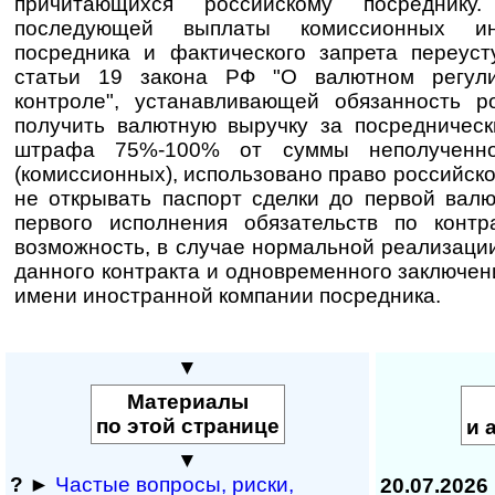
причитающихся российскому посредник
последующей выплаты комиссионных ин
посредника и фактического запрета переуст
статьи 19 закона РФ "О валютном регул
контроле", устанавливающей обязанность р
получить валютную выручку за посредническ
штрафа 75%-100% от суммы неполученно
(комиссионных), использовано право российск
не открывать паспорт сделки до первой вал
первого исполнения обязательств по контр
возможность, в случае нормальной реализаци
данного контракта и одновременного заключени
имени иностранной компании посредника.
▼
Материалы
по этой странице
и 
▼
?
►
Частые вопросы, рис­ки,
20.07.2026