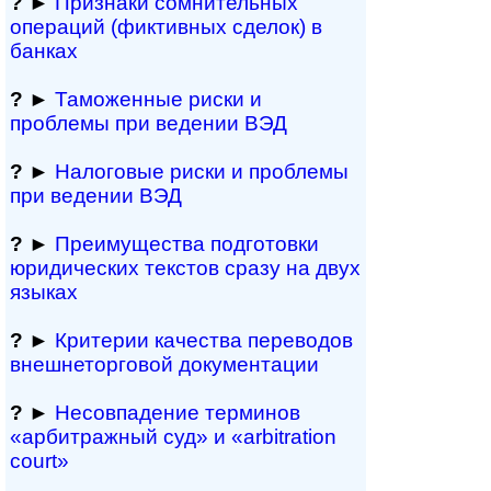
?
►
Признаки сомнитель­ных
операций (фиктивных сделок) в
банках
?
►
Таможенные риски и
проблемы при ведении ВЭД
?
►
Налоговые риски и проблемы
при ведении ВЭД
?
►
Преимущества под­гото­вки
юри­ди­чес­ких тек­с­тов сразу на двух
языках
?
►
Критерии качества переводов
внешне­тор­го­вой документации
?
►
Несовпадение терминов
«арбитражный суд» и «arbitration
court»