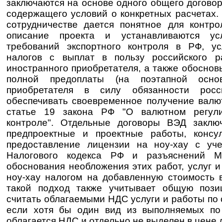
заключаются на основе одного общего договор
содержащего условий о конкретных расчетах.
сотрудничестве дается понятное для контр
описание проекта и устанавливаются у
требований экспортного контроля в РФ, у
налогов с выплат в пользу российского р
иностранного приобретателя, а также обосно
полной предоплаты (на поэтапной осно
приобретателя в силу обязанности росси
обеспечивать своевременное получение валю
статье 19 закона РФ "О валютном регул
контроле". Отдельные договоры ВЭД заклю
предпроектные и проектные работы, консу
предоставление лицензии на ноу-хау с уч
Налогового кодекса РФ и разъяснений 
обоснования необложения этих работ, услуг 
ноу-хау налогом на добавленную стоимость 
такой подход также учитывает общую по
считать облагаемыми НДС услуги и работы по
если хотя бы один вид из выполняемых по
облагается НДС и отдельно не выделен в цене 