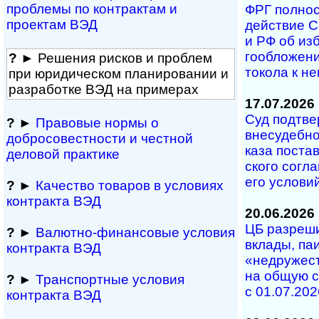
проблемы по конт­рактам и
ФРГ полность
проектам ВЭД
дей­ст­вие С
и РФ об из­б
го­об­ло­же­
?
► Решения рисков и про­блем
то­ко­ла к н
при юридичес­ком планирова­нии и
разра­ботке ВЭД на примерах
17.07.2026
Суд под­тве
?
►
Правовые нормы о
вне­су­деб­но
добросовестности и чест­ной
ка­за по­с­та
деловой практике
с­ко­го со­г­
его ус­ло­ви
?
►
Качество товаров в условиях
контракта ВЭД
20.06.2026
ЦБ разрешил
?
►
Валютно-финансовые условия
вкла­ды, паи 
контракта ВЭД
«не­дру­жест
на об­щую с
?
►
Транспортные условия
с 01.07.202
контракта ВЭД