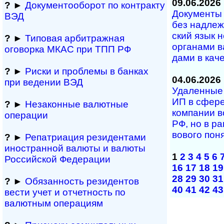
09.06.2026
?
►
Документооборот по контракту
Документы н
ВЭД
без над­ле­ж
ский язык н
?
►
Типовая арбитражная
ор­га­на­ми в
оговорка МКАС при ТПП РФ
да­ми в ка­че­
?
►
Риски и проблемы в банках
04.06.2026
при ведении ВЭД
Удаленные у
ИП в сфе­ре
?
►
Незаконные валютные
ком­па­нии в
операции
РФ, но в рам
во­во­го по­
?
►
Репатриация ре­зи­ден­та­ми
иностранной ва­лю­ты и валюты
1
2
3
4
5
6
Рос­сий­ской Федерации
16
17
18
19
28
29
30
31
?
►
Обязанность резиден­тов
40
41
42
43
вести учет и отчетность по
валютным операциям