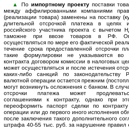
▲
По
импортному проекту
поставки тов
между аффилированными компаниями прав
(реализации товара) заменены на поставку (к
длительной отсрочкой платежа в целях 
российского участника проекта с вычетом 
таможне при ввозе товаров в РФ. Оп
осуществляться по мере его фактической реал
течение срока предоставленной отсрочки пл
такие формулировки не указываются во 
контракта договором комиссии в налоговых це
может осуществляться и после истечения отср
каких-либо санкций по законодательству 
валютной операции остается прежним (постопла
могут возникнуть осложнения с банком. В случ
отсрочки платежа может продлеватьс
соглашениями к контракту, однако при э
переоформить паспорт сделки по контракт
операции или до первого иного исполнения обя
после заключения такого дополнительного со
штрафа 40-55 тыс. руб. за нарушение правил