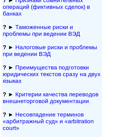
?
►
Признаки сомнитель­ных
операций (фиктивных сделок) в
банках
?
►
Таможенные риски и
проблемы при ведении ВЭД
?
►
Налоговые риски и проблемы
при ведении ВЭД
?
►
Преимущества под­гото­вки
юри­ди­чес­ких тек­с­тов сразу на двух
языках
?
►
Критерии качества переводов
внешне­тор­го­вой документации
?
►
Несовпадение терминов
«арбитражный суд» и «arbitration
court»