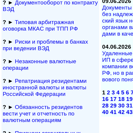
09.06.2026
?
►
Документооборот по контракту
Документы н
ВЭД
без над­ле­ж
ский язык н
?
►
Типовая арбитражная
ор­га­на­ми в
оговорка МКАС при ТПП РФ
да­ми в ка­че­
?
►
Риски и проблемы в банках
04.06.2026
при ведении ВЭД
Удаленные у
ИП в сфе­ре
?
►
Незаконные валютные
ком­па­нии в
операции
РФ, но в рам
во­во­го по­
?
►
Репатриация ре­зи­ден­та­ми
иностранной ва­лю­ты и валюты
1
2
3
4
5
6
Рос­сий­ской Федерации
16
17
18
19
28
29
30
31
?
►
Обязанность резиден­тов
40
41
42
43
вести учет и отчетность по
валютным операциям