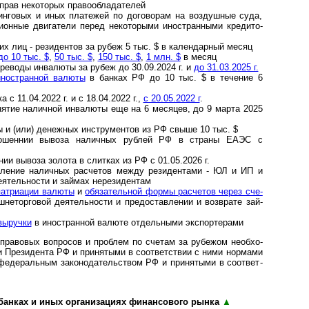
прав неко­то­рых пра­во­об­ла­да­телей
овых и иных пла­те­жей по до­го­во­рам на воз­душ­ные суда,
ци­он­ные дви­га­те­ли пе­ред не­ко­то­ры­ми ино­стран­ными кре­ди­то­
х лиц - ре­зи­ден­тов за ру­беж 5 тыс. $ в ка­лен­дар­ный ме­сяц
о 10 тыс. $
,
50 тыс. $
,
150 тыс. $
,
1 млн. $
в месяц
ре­во­ды ин­ва­лю­ты за ру­беж до 30.09.2024 г. и
до 31.03.2025 г.
о­стран­ной ва­лю­ты
в бан­ках РФ до 10 тыс. $ в те­че­ние 6
с 11.04.2022 г. и с 18.04.2022 г.,
с 20.05.2022 г
.
тие на­лич­ной ин­ва­лю­ты еще на 6 ме­ся­цев, до 9 марта 2025
и (или) де­неж­ных ин­стру­мен­тов из РФ свыше 10 тыс. $
шеннии вывоза наличных рублей РФ в страны ЕАЭС с
ии вывоза золота в слитках из РФ с 01.05.2026 г.
ление налич­ных рас­четов между рези­ден­тами - ЮЛ и ИП и
ея­тель­но­сти и зай­мах нере­зи­дентам
ат­ри­а­ции валюты
и
обя­за­тель­ной формы рас­че­тов че­рез сче­
­тор­го­вой дея­тель­но­сти и пре­до­став­ле­нии и воз­в­рате зай­
ы­руч­ки
в ино­стран­ной валюте отдель­ными экс­пор­те­рами
равовых воп­ро­сов и про­б­лем по сче­там за рубе­жом необ­хо­
и Пре­зи­дента РФ и при­ня­тыми в соот­вет­ст­вии с ними нормами
еде­раль­ным за­ко­но­да­тель­ст­вом РФ и при­ня­тыми в соот­вет­
ках и иных орга­ни­за­ци­ях финан­со­во­го рынка
▲