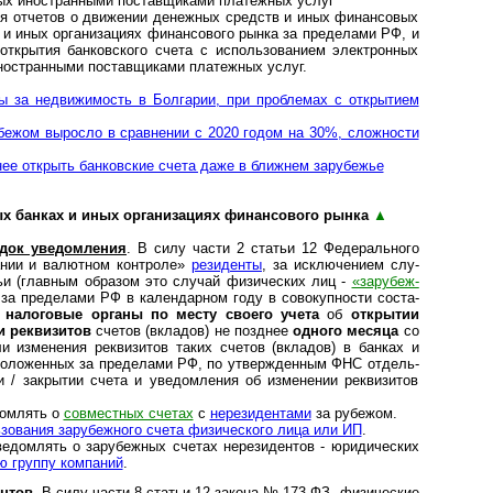
ых ино­ст­ран­ными пос­тав­щи­ками пла­теж­ных услуг
 отчетов о дви­же­нии денеж­ных средств и иных финан­со­вых
х и иных орга­ни­за­циях финан­со­вого рынка за пре­де­лами РФ, и
кры­тия бан­ков­с­кого счета с исполь­зо­ва­нием элект­рон­ных
о­ст­ран­ными пос­тав­щи­ками пла­теж­ных услуг.
а недви­жи­мость в Бол­га­рии, при про­б­ле­мах с откры­ти­ем
бе­жом вы­рос­ло в срав­не­нии с 2020 го­дом на 30%, слож­но­сти
е открыть бан­ков­ские счета даже в ближ­нем зару­бежье
банках и иных орга­ни­за­ци­ях финан­со­вого рынка
▲
ядок уведомления
. В силу части 2 ста­тьи 12 Феде­раль­ного
­нии и валют­ном конт­роле»
рези­денты
, за исклю­че­нием слу­
тьи (глав­ным обра­зом это слу­чай физи­чес­ких лиц -
«зару­беж­
х за пре­де­лами РФ в кален­дар­ном году в сово­куп­но­сти соста­
нало­го­вые органы по месту сво­его учета
об
откры­тии
и рекви­зи­тов
сче­тов (вкла­дов) не позд­нее
одного месяца
со
и изме­не­ния рек­ви­зи­тов таких сче­тов (вкла­дов) в бан­ках и
­по­ло­жен­ных за пре­де­лами РФ, по утвер­ж­ден­ным ФНС отдель­
/ закры­тии счета и уве­дом­ле­ния об изме­не­нии рек­ви­зи­тов
ом­лять о
сов­мест­ных сче­тах
с
нере­зи­ден­тами
за рубежом.
о­ва­ния зару­беж­ного счета физи­чес­кого лица или ИП
.
­лять о зару­беж­ных сче­тах нере­зи­ден­тов - юри­ди­чес­ких
ую группу ком­паний
.
ентов
. В силу части 8 ста­тьи 12 закона № 173-ФЗ, физи­чес­кие