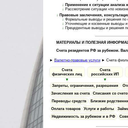
↓
Применение к ситуации анализа но
↓
Рассмотрение ситуации «по новизн
↓
Правовые заключения, консультации, а
↓
Формальные выводы и решения по см
↓
Уточняющие и косвенные выводы и реше
↓
Прецедентные выводы и решения по де
МАТЕРИАЛЫ И ПОЛЕЗНАЯ ИНФОРМАЦ
Счета резидентов РФ за рубежом. Ва
►
Валютно-правовые услуги
► Счета физли
Счета
Счета
фи­зи­ческих лиц
российских ИП
▼
▼
Запреты, огра­ни­че­ния, разрешения
От
Зачисления на счета
Списания со счето
Переводы средств
Близкие родственн
Оплата товаров
Услуги и работы
Займ
Недвижимость за рубежом и в РФ
Совм