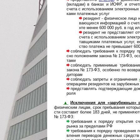
(вкла­дам) в бан­ках и ИОФР, и отчеты
счета с испо­ль­зо­ва­нием эле­кт­рон­ны
ками пла­теж­ных услуг
резидент - физическое лицо н
ва­ю­щи­хся инфор­ма­цией о сче­
нте менее 600 000 руб. в год или
резидент не представляет отч
счета с испо­ль­зо­ва­нием эле­кт
тав­щи­ками пла­теж­ных услуг, е
ство пла­тежа не пре­вы­шает 600
соблюдать требования к порядку 
сно поло­же­ниям закона № 173-ФЗ, осо­
тами
соблюдать применимые требован
закона № 173-ФЗ, осо­бенно по воз­вра­т
ди­то­рам
соблюдать запреты и ограничения
опе­ра­циям рези­ден­тов на зару­беж­ных
представлять подтверждающие доку
роля
▲
Исключения для «зарубежных» р
физи­чес­ким лицам, срок пре­бы­ва­ния кото­ры
сти соста­вит более 183 дней, не при­ме­няю­тс
№ 173-ФЗ:
требования к порядку открытия счет
рынка за пре­де­лами РФ
требования к порядку проведения по 
вле­ния пере­во­дов денеж­ных средств б