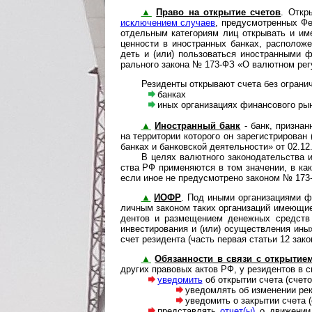
▲
Право на открытие счетов
. Откр
исклю­че­нием слу­чаев
, преду­смот­рен­ных 
отде­ль­ным кате­го­риям лиц откры­вать и и
цен­ности в ино­ст­ран­ных бан­ках, рас­по­ло­ж
деть и (или) поль­зо­ва­ться ино­ст­ран­ными 
раль­ного закона № 173-ФЗ «О валют­ном регу­л
Резиденты открывают счета без огра­ни­че
банках
иных организациях финансового ры
▲
Иностранный банк
- банк, при­знан­
на тер­ри­то­рии кото­рого он заре­ги­ст­ри­ро­
бан­ках и бан­ков­ской дея­тель­но­сти» от 02.12
В целях валют­ного зако­но­да­тель­ства ин
ства РФ при­ме­ня­ются в том зна­че­нии, в как
если иное не пре­ду­смо­т­рено зако­ном № 173
▲
ИОФР
. Под иными орга­ни­за­ци­ями фи
лич­ным зако­ном таких орга­ни­за­ций име­ю­щие
ден­тов и раз­ме­ще­нием денеж­ных средств 
инвес­ти­ро­ва­ния и (или) осу­щест­в­ле­ния и
счет рези­де­нта (часть пер­вая ста­тьи 12 за
▲
Обязанности в связи с открытие
дру­гих пра­во­вых актов РФ, у рези­ден­тов в с
уведомить
об открытии счета (счето
уведомлять об изменении рек
уведомить о закрытии счета (
представлять
отчет(ы)
о движении д