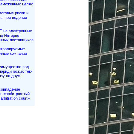
таможенных целях
оговые риски и
ы при ведении
С на электронные
по Интернет
нных поставщиков
нтролируемые
нные компании
еимущества под­
 юри­ди­чес­ких тек­
азу на двух
совпадение
в «арбитражный
arbitration court»