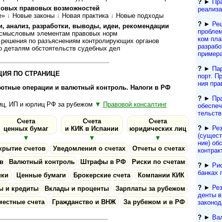
?
►
Пр
­вых пра­во­вых воз­мож­нос­тей
реализа
е»
↓
Новые законы
↓
Но­вая прак­тика
↓
Но­вые под­ходы
?
►
Реш
нализ, раз­ра­бот­ки, вы­во­ды, идеи, ре­ко­мен­дации
про­бле
ыс­ло­вым эле­мен­там пра­во­вых норм
ком пла
ния по разъ­яс­не­ни­ям кон­т­ро­ли­ру­ю­щих ор­га­нов
разра­б
­та­лям об­сто­я­тельств су­деб­ных дел
пример
?
►
Па
ИЯ ПО СТРАНИЦЕ
порт. Пр
ния пра
лютные операции и валютный контроль. Налоги в РФ
?
►
Пр
ц, ИП и юрлиц РФ за ру­бежом
▼
Правовой консалтинг
обеспеч
тельств
Счета
Счета
Счета
?
►
Ре
ценных бумаг
и КИК в Испании
юри­ди­ческих лиц
(сущест­
▼
▼
▼
ние) обс
крытие счетов
Уведомления о счетах
Отчеты о счетах
контрак
в
Валютный контроль
Штрафы в РФ
Риски по счетам
?
►
Рис
банках 
ики
Ценные бумаги
Брокерские счета
Компании КИК
?
►
Рез
ы и кредиты
Вклады и проценты
Зарплаты за рубежом
ден­ты 
естные счета
Гражданство и ВНЖ
За рубежом и в РФ
за­ко­но­
?
►
Ва