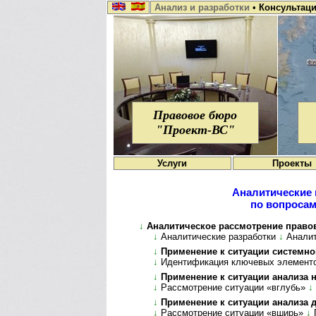
Анализ и разработки
•
Консультац
Правовое бюро
"Проект-ВС"
Услуги
Проекты
Аналитические 
по вопросам
↓
Аналитическое рассмотрение правовых в
↓
Аналитические разработки
↓
Ана­ли­
↓
Применение к ситуации системного
↓
Идентификация ключевых элемент
↓
Применение к ситуации анализа нюан
↓
Рассмотрение ситуации «вглубь»
↓
↓
Применение к ситуации анализа де­т
↓
Рассмотрение ситуации «вширь»
↓