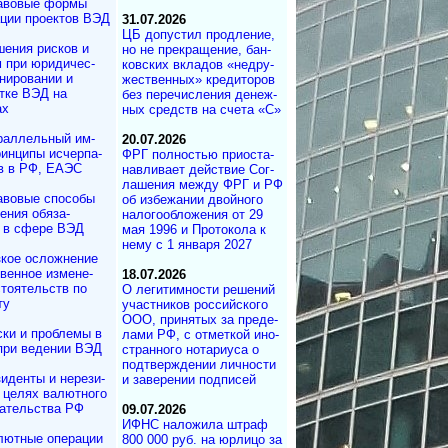
авовые формы
ции проектов ВЭД
31.07.2026
ЦБ допустил продле­ние,
ения рисков и
но не пре­кра­ще­ние, бан­
м при юридичес­
ков­ских вкла­дов «не­дру­
нирова­нии и
же­ст­вен­ных» кре­ди­то­ров
отке ВЭД на
без пе­ре­чис­ле­ния де­не­ж­
ах
ных средств на сче­та «С»
раллельный им­
20.07.2026
ин­ци­пы ис­чер­па­
ФРГ полностью при­ос­та­
в в РФ, ЕАЭС
на­в­ли­ва­ет дей­ст­вие Со­г­
ла­ше­ния меж­ду ФРГ и РФ
авовые способы
об из­бе­жа­нии двой­но­го
ения обяза­
на­ло­го­об­ло­же­ния от 29
 в сфере ВЭД
мая 1996 и Про­то­ко­ла к
нему с 1 ян­ва­ря 2027
зкое осложнение
вен­ное измене­
18.07.2026
то­ятельств по
О легитимности ре­ше­ний
ту
участ­ни­ков рос­сий­ско­го
ООО, при­ня­тых за пре­де­
ки и проблемы в
ла­ми РФ, с от­мет­кой ино­
при ведении ВЭД
ст­ран­но­го но­та­ри­у­са о
под­т­вер­ж­де­нии лич­но­с­ти
иденты и не­ре­зи­
и за­ве­ре­нии под­писей
в целях валютного
да­тель­ст­ва РФ
09.07.2026
ИФНС наложила штраф
лютные операции
800 000 руб. на юр­ли­цо за