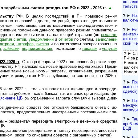
по валют
тель­ст­
зарубежным сче­там рези­ден­тов РФ в 2022 - 2026 гг.
▲
?
►
Не
ельству РФ
. В целях последствий в РФ правовой режим
валютн
­ных опе­ра­ций, сде­лок, ситу­аций, проек­тов, де­я­тель­нос­ти
ным, нало­говым, «ан­ти­от­мы­воч­ным» за­ко­но­да­тель­ст­вом и
?
►
Реп
 Основ­ные поло­жения дан­ного право­вого режима при­ме­ни­тель­
ден­та­м
зи­ден­тов изло­жены ниже на насто­ящей стра­нице (по
оглав­ле­
лю­ты и
к­ры­тия сче­тов
,
уве­дом­ле­ний
и
отче­тов
по сче­там,
зачи­с­ле­ний
ской Фе
н­т­роля
,
штра­фов
,
рис­ков
и по кате­го­риям рас­про­ст­ра­нен­ных
и
,
зай­мами
,
недви­жи­мо­стью
, пла­те­жами по
това­рам
и
услу­гам
?
► Сче
РФ за 
22-2026 гг
. C конца февраля 2022 г. на пра­во­вой режим зару­
Валютн
тель­ству РФ нало­жи­лись новые пра­во­вые нормы Ука­зов Пре­зи­
валютн
­ные такие новые нормы, зап­реты, огра­ни­че­ния, раз­ре­ше­ния
Налоги
ту­а­циям рези­ден­тов РФ за рубе­жом, по состо­я­нию на 2026 г.
?
►
При
ных опе
июля 2022 г. - только инва­люты от диви­ден­дов и рас­пре­де­
сделок)
­тов за рубежом - как в банках, так и в иных ор­га­ни­за­ци­ях фи­
­яс­не­ние ЦБ
об огра­ни­че­нии зап­рета слу­ча­ями вы­вода диви­
?
►
По
междун
де­неж­ных средств без отк­ры­тия бан­ков­ско­го счета с ис­
аккреди
ла­те­жа, пре­до­став­лен­ных ино­стран­ны­ми пос­тав­щи­ка­ми пла­
?
►
Та
– резидентам пе­ре­во­дить элек­трон­ные де­неж­ные сред­ства
проблем
 ЦБ
ВЭД
­став­ление рези­ден­тами в пользу не­ре­зи­ден­тов ино­стран­
в­ном, рис­ки по спи­са­ни­ям средств с загра­нич­ных сче­тов)
?
►
Вз