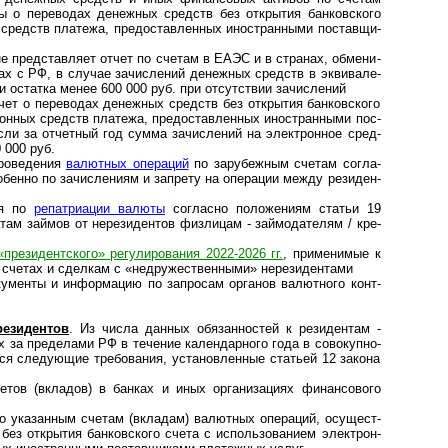
 о пере­во­дах денеж­ных средств без откры­тия бан­ков­с­кого
х средств пла­тежа, пре­до­став­лен­ных ино­ст­ран­ными пос­тав­щи­
е представляет отчет по сче­там в ЕАЭС и в стра­нах, обме­ни­
тах с РФ, в слу­чае зачис­ле­ний денеж­ных средств в экви­ва­ле­
 оста­тка менее 600 000 руб. при отсут­ст­вии зачи­слений
ет о переводах денеж­ных средств без откры­тия бан­ков­с­кого
­рон­ных средств пла­тежа, пре­до­став­лен­ных ино­ст­ран­ными пос­
сли за отчет­ный год сумма зачис­ле­ний на эле­кт­рон­ное сред­
 000 руб.
проведения
валютных опе­ра­ций
по зару­беж­ным сче­там согла­
бенно по зачис­ле­ниям и зап­рету на опе­ра­ции между рези­ден­
ия по
репатриации валюты
согла­сно поло­же­ниям ста­тьи 19
ам зай­мов от нере­зи­ден­тов физ­лицам - зай­мо­да­те­лям / кре­
«пре­зи­дент­с­кого» регу­ли­ро­ва­ния 2022-2026 гг.
, при­ме­ни­мые к
 сче­тах и сдел­кам с «недру­жест­вен­ными» нере­зи­ден­тами
менты и информацию по запро­сам орга­нов валют­ного конт­
езидентов
. Из числа дан­ных обя­зан­нос­тей к рези­ден­там -
х за пре­де­лами РФ в тече­ние кален­дар­ного года в сово­куп­но­
я сле­дую­щие тре­бо­ва­ния, уста­нов­лен­ные ста­тьей 12 закона
ов (вкладов) в бан­ках и иных орга­ни­за­циях финан­со­вого
указан­ным сче­там (вкла­дам) валют­ных опе­ра­ций, осу­щест­
ез откры­тия бан­ков­с­кого счета с исполь­зо­ва­нием элект­рон­