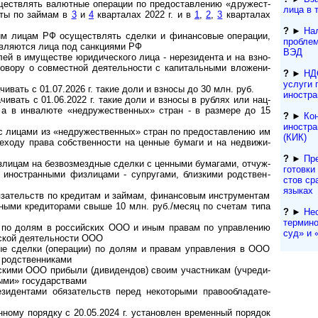
ест­в­лять ва­лют­ные опе­ра­ции по пред­остав­ле­нию «дру­жест­
лица в 
лю­ты по займам в
3
и
4
кварталах 2022 г. и в
1
,
2
,
3
кварталах
?
►
Нал
 лицам РФ осу­щест­в­лять сдел­ки и фи­нан­со­вые опе­ра­ции,
проблем
яв­ля­ют­ся ли­ца под сан­к­ци­я­ми РФ
ВЭД
в иму­щест­ве юри­ди­чес­ко­го лица - не­ре­зи­ден­та и на взно­
го­во­ру о со­вмест­ной де­я­тель­нос­ти с ка­пи­таль­ны­ми вло­же­ни­
?
►
НД
услуги 
ивать с 01.07.2026 г. такие доли и взносы до 30 млн. руб.
иностра
ивать с 01.06.2022 г. такие доли и взносы в руб­лях или нац­
, а в ин­ва­лю­те «недру­же­ст­вен­ных» стран - в раз­мере до 15
?
►
Ко
иностра
лицами из «не­дру­жест­вен­ных» стран по пре­до­став­ле­нию им
(КИК)
е­ходу права соб­ст­вен­но­сти на цен­ные бу­маги и на не­дви­жи­
?
►
Пр
цам на без­воз­мезд­ные сдел­ки с цен­ны­ми бу­ма­га­ми, от­чуж­
гото­вки
ино­стран­ны­ми физлицами - суп­ру­га­ми, бли­з­ки­ми род­ст­вен­
с­тов ср
языках
а­тельств по кре­ди­там и зай­мам, фи­нан­со­вым ин­ст­ру­мен­там
­ны­ми кре­ди­то­ра­ми свыше 10 млн. руб./­ме­сяц по сче­там типа
?
►
Не
термино
) по долям в рос­сий­ских ООО и иным пра­вам по управ­ле­нию
суд» и «
ской де­я­тель­ности ООО
е сделки (опера­ции) по долям и правам управ­ления в ООО
род­ст­вен­никами
ки­ми ООО при­были (ди­ви­ден­дов) сво­им участ­ни­кам (уч­ре­ди­
­ми» го­су­дар­ст­вами
дентами обя­за­тельств перед неко­то­рыми пра­во­об­ла­да­те­
му порядку с 20.05.2024 г. уста­но­в­лен вре­мен­ный поря­док