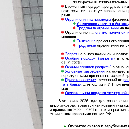
при­об­ре­те­ния исклю­чи­тель­ных 
Временный порядок арендных, лизинг
неко­то­рые си­ло­вые ус­та­но­вки, ави­а­
рами
Ограничения на переводы
фи­зи­чески
Увеличение лимита в банках д
Продление ог­ра­ни­че­ний
на пе­
Ограничение на
снятие наличной ин
месяцев
Смягчения
временного порядка 
Продление
ограничений на сня
г.
Запрет
на вывоз наличной инва­лю­ты 
Особый порядок (запреты)
в отно
01.04.2026 г.
Особый порядок (запреты)
в отношен
Условные разрешения
на осущест­в
нере­зи­ден­тами при вне­ш­не­тор­го­вой д
Приостановление
требований по
реп
та в бан­ках
для юр­лиц и ИП при вне­ш­не
мов
Обязательная продажа эк­спорт­ной в
В усло­виях 2026 года для разре­шения п
димо руко­вод­ст­во­ва­ться как новыми ука­зам
и пра­вилами 2022 - 2026 гг., так и преж­ним ф
ст­вии с ним пра­во­выми актами РФ.
▲
Открытие счетов в зарубежных бан