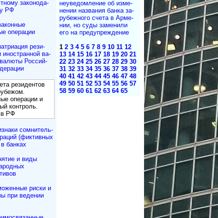
ному за­ко­но­да­
неуве­дом­ле­ние об из­ме­
ву РФ
не­нии на­з­ва­ния бан­ка за­
ру­беж­но­го сче­та в Ар­ме­
законные
нии, но су­ды за­ме­ни­ли
ые операции
его на пре­ду­преж­де­ние
атриация ре­зи­
1
2
3
4
5
6
7
8
9
10
11
12
и иностранной ва­
13
14
15
16
17
18
19
20
21
 валюты Рос­сий­
22
23
24
25
26
27
28
29
30
дерации
31
32
33
34
35
36
37
38
39
40
41
42
43
44
45
46
47
48
49
50
51
52
53
54
55
56
57
та резидентов
58
59
60
61
62
63
64
65
рубежом.
ые операции и
ый контроль.
 в РФ
знаки сомнитель­
раций (фиктивных
 в банках
нятие и виды
ародных
тивов
моженные риски и
ы при ведении
аимосвязанные