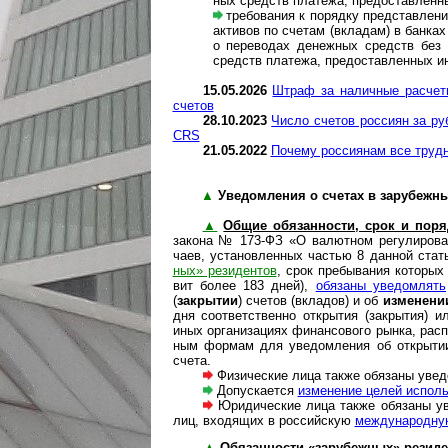
ных средств пла­тежа, пре­до­став­лен­н
требования к порядку представления
акти­вов по сче­там (вкла­дам) в бан­ка
о пере­во­дах денеж­ных средств без от
средств пла­тежа, пре­до­став­лен­ных ин
15.05.2026
Штраф за наличные расчеты з
счетов
28.10.2023
Число счетов рос­си­ян за ру­
CRS
21.05.2022
Почему россиянам все трудне
▲
Уведомления о счетах в зарубежных 
▲
Общие обязанности, срок и пор
закона № 173-ФЗ «О валют­ном регу­ли­ро­ва
чаев, уста­нов­лен­ных час­тью 8 дан­ной ста­
ных» рези­ден­тов
, срок пре­бы­ва­ния кото­ры
вит более 183 дней),
обя­заны уве­дом­лять
(
закры­тии
) сче­тов (вкла­дов) и об
изме­не­ни
дня соот­вет­ст­венно откры­тия (закры­тия) ил
иных орга­ни­за­циях финан­со­вого рынка, рас
ным фор­мам для уве­дом­ле­ния об откры­тии 
счета.
Физические лица также обязаны увед
Допускается
изменение целей исполь­з
Юридические лица также обязаны уведом
лиц, вхо­дя­щих в рос­сий­скую
меж­ду­на­род­н
▲
Обязанности «зарубежных» резид