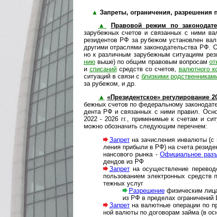
▲
Запреты, ограничения, разрешения по 
▲
Правовой режим по законодат
зарубежных сче­тов и свя­зан­ных с ними валют
рези­дентов РФ за рубе­жом уста­новлен валют­
дру­гими отрас­лями за­ко­но­да­тель­ст­ва РФ.
но к раз­лич­ным зару­беж­ным ситу­а­циям ре
нию
выше) по общим пра­во­вым воп­ро­сам
от
и
спи­са­ний
средств со сче­тов,
валют­ного ко
ситу­а­ций в связи с
близ­кими род­ст­вен­ни­кам
за рубе­жом, и др.
▲
«Президентское» регулирование 20
беж­ных сче­тов по феде­раль­ному зако­но­да­
де­нта РФ и свя­зан­ных с ними пра­вил. Основ
2022 - 2026 гг., при­ме­ни­мые к сче­там и си
можно обо­зна­чить сле­ду­ю­щим пере­чнем:
Запрет
на зачисления инвалюты (с 5 
ле­ния при­были в РФ) на счета ре­зи­ден
нан­со­во­го рын­ка -
Офи­ци­аль­ное разъ
ден­дов из РФ
Запрет
на осуществление переводов 
поль­зо­ва­ни­ем элек­трон­ных средств п
теж­ных услуг
Разрешение
физическим лицам 
из РФ в пре­де­лах ог­ра­ни­че­ний
Запрет
на валютные операции по предо
ной ва­люты по дого­ворам займа (в осно­