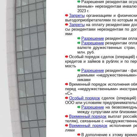
Разрешения ре­зи­ден­там осу­щ
вен­ным» не­ре­зи­ден­там ин­ва­
2023 г.
Запреты
организациям и фи­зи­ческим
вы­го­до­при­об­ре­та­те­ля­ми по ко­то­рым 
Запреты
на оплату резидентами долей 
сы ре­зи­ден­та­ми не­ре­зи­ден­там по до­
ями
Разрешение
резидентам оплач
Разрешение
резидентам оплач
ва­лю­те дру­же­ст­вен­ных стран
млн. руб.
Особый порядок сделок (операций) с 
кре­ди­тов и зай­мов в руб­лях и по пер
мость
Разрешение
резидентам - физли
да­е­мы­ми «недру­жест­вен­ными» 
никами
Временный порядок ис­пол­не­ния обя­з
перед «не­дру­жест­вен­ны­ми» ино­стран
«С»
Особый порядок
сделок (опе­ра­ций
ООО или усло­виям пред­при­ни­ма­тель­
Разрешение
на безвозмездны
между суп­ру­гами или близ­кими 
Временный порядок
вы­плат рос­сий­с
те­лям), свя­зан­ным с «не­дру­жест­вен­ны
Временный порядок
исполнения рези
лями
В дополнение к этому временно