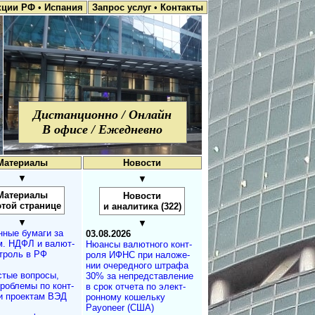
кции РФ
•
Испания
Запрос услуг
•
Контакты
Дистанционно / Онлайн
В офисе / Ежедневно
Материалы
Новости
▼
▼
Материалы
Новости
этой странице
и аналитика (322)
▼
▼
нные бумаги за
03.08.2026
. НДФЛ и ва­лют­
Нюансы валют­но­го кон­т­
т­роль в РФ
ро­ля ИФНС при на­ло­же­
нии оче­ре­д­но­го штра­фа
стые вопросы,
30% за не­пред­с­та­в­ле­ние
проблемы по конт­
в срок от­че­та по эле­к­т­
и проектам ВЭД
рон­но­му ко­ше­ль­ку
Payoneer (США)