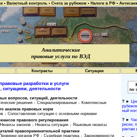
ии
•
Валютный контроль
•
Счета за рубежом
•
Налоги в РФ
•
Антисан
Аналитические
правовые услуги по ВЭД
Контракты
Ситуации
правовые разработки и услуги
, ситуациям, деятельности
по 
о­п­ро­сов, си­ту­а­ций, де­я­тель­ности
?
►
Це
ти­чес­кие ре­ше­ния
↓
Спе­ци­а­ли­зи­ро­ван­ные
↓
Комп­лекс­ные
рубежом
 ана­ли­за пра­во­вых норм
ный кон­
ов
↓
Со­по­став­ле­ние си­ту­а­ции с ос­нов­ны­ми нор­мами
?
►
Ча
сов пра­во­во­го ре­гу­ли­ро­ва­ния
рис­ки, 
Нюансы законов
↓
Нюансы ситуации
↓
Языковые нюансы
рактам 
а­лей пра­во­при­ме­ни­тель­ной прак­тики
Проверки органов РФ
↓
Су­деб­ная прак­ти­ка
↓
За­ко­но­мер­нос­ти