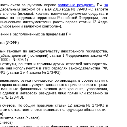
ывать счета за рубежом вправе
валют­ные рези­денты
РФ
за
Феде­раль­ным зако­ном от 7 мая 2013 года № 79-ФЗ «О зап­рете
меть счета (вклады), хра­нить налич­ные денеж­ные сред­ства и
ен­ных за пре­де­лами тер­ри­то­рии Рос­сий­ской Феде­ра­ции, вла­
финан­со­выми инст­ру­мен­тами» (часть пер­вая ста­тьи 12 Феде­
и­ро­ва­нии и валют­ном конт­роле»).
­ний в рас­по­ло­жен­ных за пре­де­лами РФ:
нка (ИОФР)
ный тако­вым по зако­но­да­тель­ству ино­ст­ран­ного госу­дар­ства,
ван (абзац девя­тый (пос­лед­ний) ста­тьи 1 Феде­раль­ноо закона «О
.1990 г. № 395-1).
с­ти­туты, поня­тия и тер­мины дру­гих отра­с­лей зако­но­да­тель­
ом они испо­ль­зу­ются в этих отра­с­лях зако­но­да­тель­ства РФ,
-ФЗ (ста­тьи 1 и 4 закона № 173-ФЗ).
нан­со­вого рынка пони­маю­тся орга­ни­за­ции, в соот­вет­ст­вии с
 право ока­зы­вать услуги, свя­зан­ные с при­вле­че­нием от рези­
или иных финан­со­вых акти­вов для хра­не­ния, управ­ле­ния,
ных сде­лок в инте­ре­сах рези­де­нта либо прямо или кос­венно за
кона № 173-ФЗ).
м счетов
. По общим пра­вилам статьи 12 закона № 173-ФЗ и
вязи с откры­тием сче­тов воз­ни­кают сле­дую­щие обя­зан­ности:
в)
визитов счета (счетов)
счетов)
енеж­ных средств и иных финан­со­вых акти­вов по сче­там