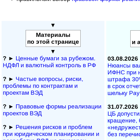
▼
Материалы
по этой странице
и 
▼
?
►
Ценные бумаги за рубежом.
03.08.2026
НДФЛ и ва­лют­ный кон­т­роль в РФ
Нюансы валю
ИФНС при на­
?
►
Частые вопросы, рис­ки,
штра­фа 30% 
проблемы по конт­рактам и
в срок от­че­
проектам ВЭД
ше­ль­ку Pa
?
►
Правовые формы реализации
31.07.2026
проектов ВЭД
ЦБ допустил
кра­ще­ние, 
?
►
Решения рисков и про­блем
«не­дру­же­с
при юридичес­ком планирова­нии и
без пе­ре­чи