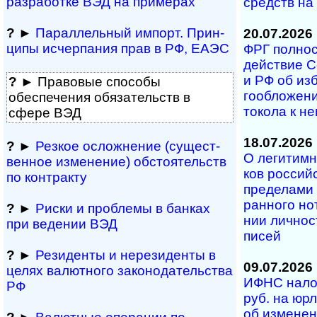
разра­ботке ВЭД на примерах
средств на 
?
►
Параллельный им­порт. Прин­
20.07.2026
ци­пы ис­чер­па­ния прав в РФ, ЕАЭС
ФРГ полность
дей­ст­вие С
и РФ об из­б
?
► Правовые способы
го­об­ло­же­
обеспечения обяза­тельств в
то­ко­ла к н
сфере ВЭД
18.07.2026
?
►
Резкое осложнение (сущест­
О легитимно
вен­ное измене­ние) обсто­ятельств
ков рос­сий­
по контракту
пре­де­ла­ми
ран­но­го но­
?
►
Риски и проблемы в банках
нии лич­но­с
при ведении ВЭД
писей
?
►
Резиденты и не­ре­зи­ден­ты в
09.07.2026
целях валютного за­ко­но­да­тель­ст­ва
ИФНС нало
РФ
руб. на юр­л
об из­ме­не­н