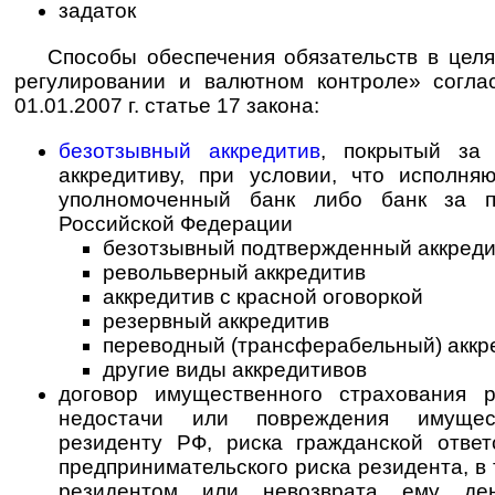
задаток
Способы обеспечения обязательств в цел
регулировании и валютном контроле» согла
01.01.2007 г. статье 17 закона:
безотзывный аккредитив
, покрытый за 
аккредитиву, при условии, что исполня
уполномоченный банк либо банк за п
Российской Федерации
безотзывный подтвержденный аккреди
револьверный аккредитив
аккредитив с красной оговоркой
резервный аккредитив
переводный (трансферабельный) аккр
другие виды аккредитивов
договор имущественного страхования ри
недостачи или повреждения имущест
резиденту РФ, риска гражданской ответ
предпринимательского риска резидента, в
резидентом или невозврата ему де