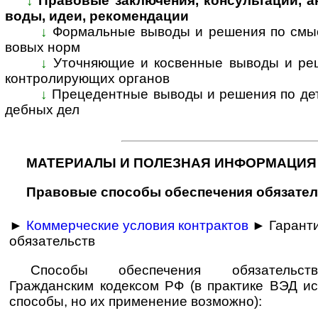
↓
Правовые заключения, консультации, анал
во­ды, идеи, ре­ко­мен­дации
↓
Формальные выводы и решения по смыс­л
во­вых норм
↓
Уточняющие и косвенные выводы и решен
кон­т­ро­ли­ру­ю­щих ор­га­нов
↓
Прецедентные выводы и решения по де­та­
деб­ных дел
МАТЕРИАЛЫ И ПОЛЕЗНАЯ ИНФОРМАЦИЯ
Правовые способы обеспечения обяза­те
►
Коммерческие условия контрактов
► Гаранти
обязательств
Способы обеспечения обязательств
Гражданским кодексом РФ (в практике ВЭД ис
способы, но их применение возможно):