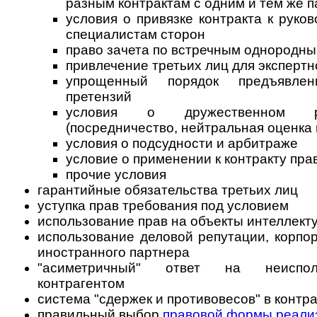
разным контрактам с одним и тем же 
условия о привязке контракта к руко
специалистам сторон
право зачета по встречным однородны
привлечение третьих лиц для экспертн
упрощенный порядок предъявле
претензий
условия о дружественном р
(посредничество, нейтральная оценка и
условия о подсудности и арбитраже
условие о применении к контракту пра
прочие условия
гарантийные обязательства третьих лиц
уступка прав требования под условием
использование прав на объекты интеллект
использование деловой репутации, корпо
иностранного партнера
"асиметричный" ответ на неиспол
контрагентом
система "сдержек и противовесов" в контр
правильный выбор
правовой формы реали