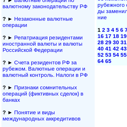
?
►
Валютные операции по
ру­беж­но­го
валютному за­ко­но­да­тель­ст­ву РФ
ды за­ме­ни­
ние
?
►
Незаконные валютные
операции
1
2
3
4
5
6
16
17
18
19
?
►
Репатриация ре­зи­ден­та­ми
28
29
30
31
иностранной ва­лю­ты и валюты
40
41
42
43
Рос­сий­ской Федерации
52
53
54
55
64
65
?
►
Счета резидентов РФ за
рубежом. Валютные операции и
валютный контроль. Налоги в РФ
?
►
Признаки сомнитель­ных
операций (фиктивных сделок) в
банках
?
►
Понятие и виды
международных аккредитивов