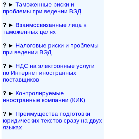
?
►
Таможенные риски и
проблемы при ведении ВЭД
?
►
Взаимосвязанные лица в
таможенных целях
?
►
Налоговые риски и проблемы
при ведении ВЭД
?
►
НДС на электронные услуги
по Интернет иностранных
поставщиков
?
►
Контролируемые
иностранные компании (КИК)
?
►
Преимущества под­гото­вки
юри­ди­чес­ких тек­с­тов сразу на двух
языках