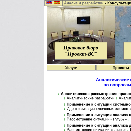
Анализ и разработки
•
Консультац
Правовое бюро
"Проект-ВС"
Услуги
Проекты
Аналитические 
по вопросам
↓
Аналитическое рассмотрение правовых в
↓
Аналитические разработки
↓
Ана­ли­
↓
Применение к ситуации системного
↓
Идентификация ключевых элемент
↓
Применение к ситуации анализа нюан
↓
Рассмотрение ситуации «вглубь»
↓
↓
Применение к ситуации анализа де­т
↓
Рассмотрение ситуации «вширь»
↓