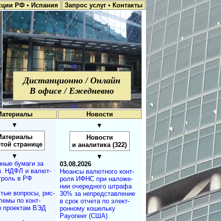
кции РФ
•
Испания
Запрос услуг
•
Контакты
Дистанционно / Онлайн
В офисе / Ежедневно
Материалы
Новости
▼
▼
Материалы
Новости
этой странице
и аналитика (322)
▼
▼
ные бумаги за
03.08.2026
. НДФЛ и ва­лют­
Нюансы валют­но­го кон­т­
т­роль в РФ
ро­ля ИФНС при на­ло­же­
нии оче­ре­д­но­го штра­фа
тые вопросы, рис­
30% за не­пред­с­та­в­ле­ние
лемы по конт­
в срок от­че­та по эле­к­т­
и проектам ВЭД
рон­но­му ко­ше­ль­ку
Payoneer (США)