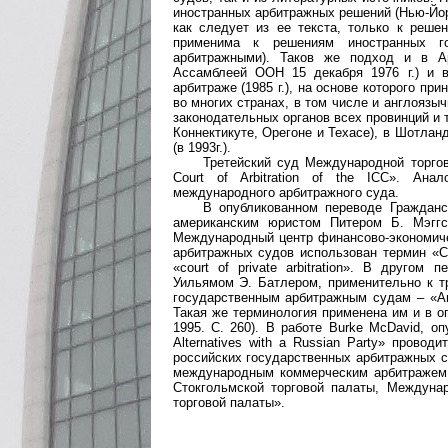
иностранных арбитражных решений (Нью-Йорк
как следует из ее текста, только к решен
применима к решениям иностранных г
арбитражными). Таков же подход и в А
Ассамблеей ООН 15 декабря 1976 г.) и
арбитраже (1985 г.), на основе которого п
во многих странах, в том числе и англоязы
законодательных органов всех провинций и 
Коннектикуте, Орегоне и Техасе), в Шотлан
(в 1993г.).
Третейский суд Международной торгово
Court of Arbitration of the ICC». Ана
международного арбитражного суда.
В опубликованном переводе Гражданс
американским юристом Питером Б. Мэггс
Международный центр финансово-экономичес
арбитражных судов использован термин «Co
«court of private arbitration». В другом
Уильямом Э. Батлером, применительно к тре
государственным арбитражным судам – «Arbit
Такая же терминология применена им и в о
1995. С. 260). В работе Burke McDavid, опу
Alternatives with a Russian Party» прово
российских государственных арбитражных суд
международным коммерческим арбитражем
Стокгольмской торговой палаты, Междун
торговой палаты».