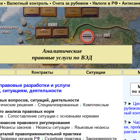
ии
•
Валютный контроль
•
Счета за рубежом
•
Налоги в РФ
•
Антисан
Аналитические
правовые услуги по ВЭД
Контракты
Ситуации
правовые разработки и услуги
, ситуациям, деятельности
по 
о­п­ро­сов, си­ту­а­ций, де­я­тель­ности
?
►
Цен
ти­чес­кие ре­ше­ния
↓
Спе­ци­а­ли­зи­ро­ван­ные
↓
Комп­лекс­ные
рубежом
 ана­ли­за пра­во­вых норм
ный кон­
ов
↓
Со­по­став­ле­ние си­ту­а­ции с ос­нов­ны­ми нор­мами
?
►
Час
сов пра­во­во­го ре­гу­ли­ро­ва­ния
ки, проб
Нюансы законов
↓
Нюансы ситуации
↓
Языковые нюансы
рактам 
а­лей пра­во­при­ме­ни­тель­ной прак­тики
Проверки органов РФ
↓
Су­деб­ная прак­ти­ка
↓
За­ко­но­мер­нос­ти