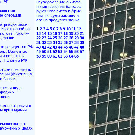
ву РФ
неуве­дом­ле­ние об из­ме­
не­нии на­з­ва­ния бан­ка за­
аконные
ру­беж­но­го сче­та в Ар­ме­
е операции
нии, но су­ды за­ме­ни­ли
его на пре­ду­преж­де­ние
атриация ре­зи­
и иностранной ва­
1
2
3
4
5
6
7
8
9
10
11
12
валюты Рос­сий­
13
14
15
16
17
18
19
20
21
дерации
22
23
24
25
26
27
28
29
30
31
32
33
34
35
36
37
38
39
та резидентов РФ
40
41
42
43
44
45
46
47
48
жом. Валютные
49
50
51
52
53
54
55
56
57
и и валютный
58
59
60
61
62
63
64
65
ь. Налоги в РФ
знаки сомнитель­
раций (фиктивных
в банках
ятие и виды
ародных
тивов
оженные риски и
ы при ведении
имосвязанные
таможенных целях