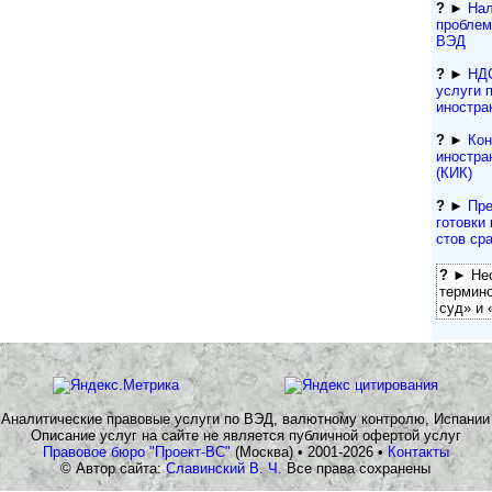
?
►
Нал
проблем
ВЭД
?
►
НДС
услуги 
иностра
?
►
Кон
иностра
(КИК)
?
►
Пре
гото­вки 
с­тов ср
?
► Нес
термин
суд» и «
Аналитические правовые услуги по ВЭД, валютному контролю, Испании
Описание услуг на сайте не является публичной офертой услуг
Правовое бюро "Проект-ВС"
(Москва) • 2001-2026 •
Контакты
© Автор сайта:
Славинский В. Ч.
Все права сохранены