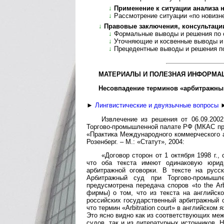
↓
Применение к ситуации анализа но
↓
Рассмотрение ситуации «по новизн
↓
Правовые заключения, консультации, а
↓
Формальные выводы и решения по см
↓
Уточняющие и косвенные выводы и реше
↓
Прецедентные выводы и решения по де
МАТЕРИАЛЫ И ПОЛЕЗНАЯ ИНФОРМАЦ
Несовпадение терминов «арбитражный с
►
Лингвистические и двуязычные вопросы
►
Извлечение из решения от 06.09.2002
Торгово-промышленной палате РФ (МКАС при
«Практика Международного коммерческого ар
Розенберг. – М.: «Статут», 2004:
«Договор сторон от 1 октября 1998 г.
что оба текста имеют одинаковую юриди
арбитражной оговорки. В тексте на русс
Арбитражный суд при Торгово-промыш
предусмотрена передача споров «to the Arbi
фирмы) о том, что из текста на английск
российских государственный арбитражный 
что термин «Arbitration court» в английском
Это ясно видно как из соответствующих ме
судов, так и из литературных источников. 