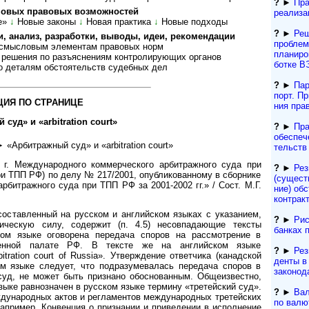
?
►
Пр
­вых пра­во­вых воз­мож­нос­тей
реализа
е»
↓
Новые законы
↓
Но­вая прак­тика
↓
Но­вые под­ходы
?
►
Реш
нализ, раз­ра­бот­ки, вы­во­ды, идеи, ре­ко­мен­дации
про­бле
ыс­ло­вым эле­мен­там пра­во­вых норм
планиров
ния по разъ­яс­не­ни­ям кон­т­ро­ли­ру­ю­щих ор­га­нов
ботке В
­та­лям об­сто­я­тельств су­деб­ных дел
?
►
Пар
порт. При
ИЯ ПО СТРАНИЦЕ
ния пра
уд» и «arbitration court»
?
►
Пра
обеспеч
 «Арбитражный суд» и «arbitration court»
тельств
 г. Международного коммерческого арбитражного суда при
?
►
Рез
 ТПП РФ) по делу № 217/2001, опубликованному в сборнике
(сущест­
битражного суда при ТПП РФ за 2001-2002 гг.» / Сост. М.Г.
ние) обс
контрак
, составленный на русском и английском языках с указанием,
?
►
Рис
ческую силу, содержит (п. 4.5) несовпадающие тексты
банках 
ком языке оговорена передача споров на рассмотрение в
ленной палате РФ. В тексте же на английском языке
?
►
Рез
tration court of Russia». Утверждение ответчика (канадской
ден­ты 
ом языке следует, что подразумевалась передача споров в
за­ко­но­
суд, не может быть признано обоснованным. Общеизвестно,
 языке равнозначен в русском языке термину «третейский суд».
?
►
Вал
ждународных актов и регламентов международных третейских
по валют
Например, Конвенция о признании и приведении в исполнение