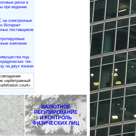
оговые риски и
ы при ведении
 на электронные
по Интернет
нных поставщиков
тролируемые
нные компании
имущества под­
юри­ди­чес­ких тек­
азу на двух языках
овпадение
ов «арбитражный
arbitration court»
ВАЛЮТНОЕ
РЕГУЛИРОВАНИЕ
И КОНТРОЛЬ
ФИЗИЧЕСКИХ ЛИЦ