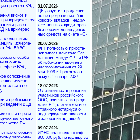
авовые формы
ции проектов ВЭД
31.07.2026
ЦБ допустил продле­ние,
ения рисков и
но не пре­кра­ще­ние, бан­
м при юридичес­ком
ков­ских вкла­дов «не­дру­
а­нии и разра­
же­ст­вен­ных» кре­ди­то­ров
ЭД на примерах
без пе­ре­чис­ле­ния де­не­ж­
ных средств на сче­та «С»
аллельный им­
н­ци­пы ис­чер­па­
20.07.2026
в в РФ, ЕАЭС
ФРГ полностью при­ос­та­
на­в­ли­ва­ет дей­ст­вие Со­г­
вовые способы
ла­ше­ния меж­ду ФРГ и РФ
ения обяза­
об из­бе­жа­нии двой­но­го
 в сфере ВЭД
на­ло­го­об­ло­же­ния от 29
мая 1996 и Про­то­ко­ла к
кое осложнение
нему с 1 ян­ва­ря 2027
вен­ное измене­
то­ятельств по
18.07.2026
ту
О легитимности ре­ше­ний
участ­ни­ков рос­сий­ско­го
ки и проблемы в
ООО, при­ня­тых за пре­де­
при ведении ВЭД
ла­ми РФ, с от­мет­кой ино­
ст­ран­но­го но­та­ри­у­са о
иденты и не­ре­зи­
под­т­вер­ж­де­нии лич­но­с­ти
в целях валютного
и за­ве­ре­нии под­писей
да­тель­ст­ва РФ
09.07.2026
ютные операции
ИФНС наложила штраф
ному за­ко­но­да­
800 000 руб. на юр­ли­цо за