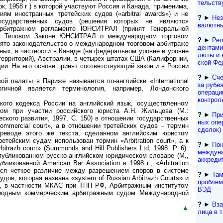
тель­ст­
, 1958 г ) в которой участвуют Россия и Канада, применима,
иям иностранных третейских судов («arbitral awards») и не
?
►
Нез
осударственных судов (решения которых не являются
валютны
рбитражном регламенте ЮНСИТРАЛ (принят Генеральной
 в Типовом Законе ЮНСИТРАЛ о международном торговом
?
►
Реп
ринято законодательство о международном торговом арбитраже
ден­та­м
чных, в частности в Канаде (на федеральном уровне и уровне
лю­ты и 
территорий), Австралии, в четырех штатах США (Калифорнии,
ской Фе
дии. На его основе принят соответствующий закон и в России
?
►
Сче
й палаты в Париже называется по-английски «International
за рубе
логичной является терминология, например, Лондонского
операци
контрол
кого кодекса России на английский язык, осуществленном
ом при участии российского юриста А.Н. Жильцова (М.:
?
►
При
кого развития, 1997, С. 150) в отношении государственных
ных опе
mmercial court», а в отношении третейских судов – термин
сделок) 
 переводе этого же текста, сделанном английским юристом
тейским судам использован термин «Arbitration court», а к
?
►
Пон
razh court» (Summonds and Hill Publishers Ltd, 1998. Р. 6).
междун
публикованном русско-английском юридическом словаре (М.,
аккреди
бликованной American Bar Association в 1998 г., «Arbitration
дится четкое различие между разрешением споров в системе
?
►
Там
ов, которая названа «system of Russian Arbitrazh Courts» и
проблем
, в частности МКАС при ТПП РФ, Арбитражным институтом
ВЭД
ародным коммерческим арбитражным судом Международной
?
►
Вза
▲
лица в 